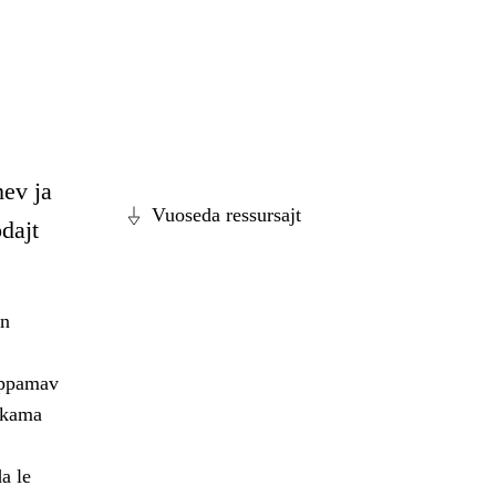
mev ja
Vuoseda ressursajt
dajt
án
ahppamav
ahkama
a le