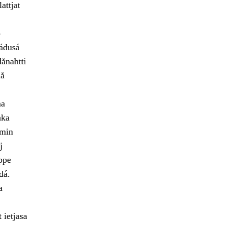
attjat
o
jádusá
ånahtti
då
ma
hka
emin
j
ppe
dá.
a
 ietjasa