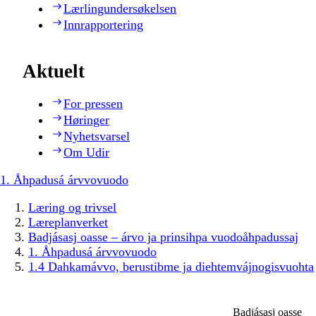
Lærlingundersøkelsen
Innrapportering
Aktuelt
For pressen
Høringer
Nyhetsvarsel
Om Udir
1. Åhpadusá árvvovuodo
Læring og trivsel
Læreplanverket
Badjásasj oasse – árvo ja prinsihpa vuodoåhpadussaj
1. Åhpadusá árvvovuodo
1.4 Dahkamávvo, berustibme ja diehtemvájnogisvuohta
Badjásasj oasse