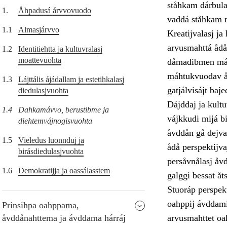
ståhkam dárbula
1.
Åhpadusá árvvovuodo
vaddá ståhkam m
1.1
Almasjárvvo
Kreatijvalasj j
arvusmahttá ådå
1.2
Identitiehtta ja kultuvralasj
moattevuohta
dåmadibmen máht
máhtukvuodav åv
1.3
Lájttális ájádallam ja estetihkalasj
gatjálvisájt bajed
diedulasjvuohta
Dájddaj ja kultu
1.4
Dahkamávvo, berustibme ja
vájkkudi mijá b
diehtemvájnogisvuohta
åvddån gå dejva
1.5
Vieledus luonnduj ja
ådå perspektijva
birásdiedulasjvuohta
persåvnålasj åvd
1.6
Demokratijja ja oassálasstem
galggi bessat åt
Stuoráp perspek
oahppij ávddami
Prinsihpa oahppama,
åvddånahttema ja ávddama hárráj
arvusmahttet oa