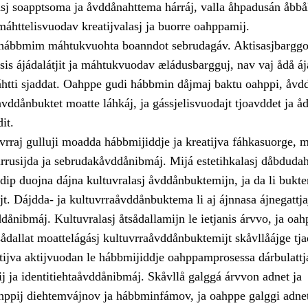
sj soapptsoma ja åvddånahttema hárráj, valla åhpadusán åbbål
áhttelisvuodav kreatijvalasj ja buorre oahppamij.
a hábbmim máhtukvuohta boanndot sebrudagáv. Aktisasjbargg
sis ájádalátjit ja máhtukvuodav æládusbargguj, nav vaj ådå á
ti sjaddat. Oahppe gudi hábbmin dåjmaj baktu oahppi, åvdd
ddånbuktet moatte láhkáj, ja gássjelisvuodajt tjoavddet ja å
it.
vrraj gulluji moadda hábbmijiddje ja kreatijva fáhkasuorge, 
irrusijda ja sebrudakåvddånibmáj. Mijá estetihkalasj dåbduda
dip duojna dájna kultuvralasj åvddånbuktemijn, ja da li bukt
jt. Dájdda- ja kultuvrraåvddånbuktema li aj ájnnasa ájnegattja
dånibmáj. Kultuvralasj åtsådallamijn le ietjanis árvvo, ja oah
sådallat moattelágásj kultuvrraåvddånbuktemijt skåvllåájge tja
tijva aktijvuodan le hábbmijiddje oahppamprosessa dárbulattj
j ja identitiehtaåvddånibmáj. Skåvllå galggá árvvon adnet ja
hppij diehtemvájnov ja hábbminfámov, ja oahppe galggi adnet