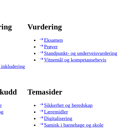
ring
Vurdering
Eksamen
Prøver
Standpunkt- og underveisvurdering
Vitnemål og kompetansebevis
 inkludering
skudd
Temasider
e
Sikkerhet og beredskap
og
Læremidler
Digitalisering
Samisk i barnehage og skole