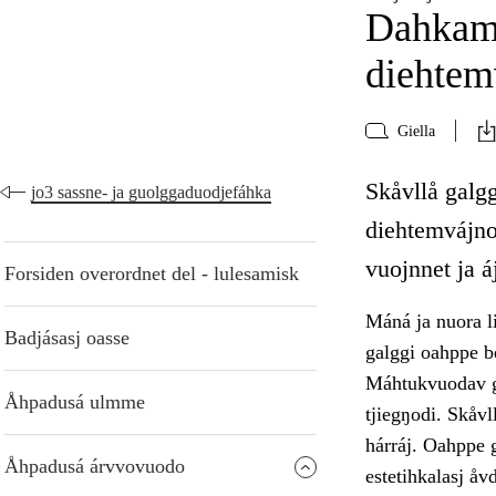
Dahkamá
diehtem
Giella
Skåvllå galg
jo3 sassne- ja guolggaduodjefáhka
diehtemvájnog
vuojnnet ja 
Forsiden overordnet del - lulesamisk
Máná ja nuora li
Badjásasj oasse
galggi oahppe b
Máhtukvuodav ga
Åhpadusá ulmme
tjiegŋodi. Skåvl
hárráj. Oahppe g
Åhpadusá árvvovuodo
estetihkalasj å