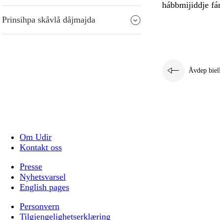
hábbmijiddje fá
Prinsihpa skåvlå dåjmajda
Åvdep biel
Om Udir
Kontakt oss
Presse
Nyhetsvarsel
English pages
Personvern
Tilgjengelighetserklæring