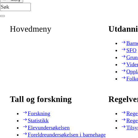
Hovedmeny
Utdanni
Barn
SFO
Grun
Vide
Oppl
Folk
Tall og forskning
Regelve
Forskning
Rege
Statistikk
Rege
Elevundersøkelsen
Tilsy
Foreldreundersøkelsen i barnehage