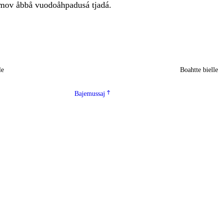
mov åbbå vuodoåhpadusá tjadá.
le
Boahtte biell
Bajemussaj