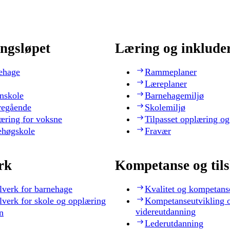
ngsløpet
Læring og inklude
ehage
Rammeplaner
Læreplaner
nskole
Barnehagemiljø
regående
Skolemiljø
æring for voksne
Tilpasset opplæring og
ehøgskole
Fravær
rk
Kompetanse og til
lverk for barnehage
Kvalitet og kompetans
lverk for skole og opplæring
Kompetanseutvikling 
videreutdanning
n
Lederutdanning