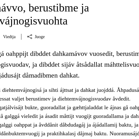
vvo, berustibme ja
vájnogisvuohta
Viedtja
Juoge
gá oahppijt dibddet dahkamávov vuosedit, berusti
isvuodav, ja dibddet sijáv åtsådallat máhttelisvuo
ájádusájt dåmadibmen dahkat.
 diehtemvájnogisá ja sihti ájttsat ja dahkat juojddá. Åhpadus
essat valjet berustimev ja diehtemvájnogisvuodav åvdedit.
tjálvisájt bukte, guoradallat ja gæhttjaladdat le ájnas gå o
lå galggá vieledit ja ásadit måttijt vuogijt guoradallama ja d
alggi oahppat ja åvddånit dåbdudagáj ja ájádallamij baktu, ja
vddånbuktemvuogij ja praktihkalasj dåjmaj baktu. Nuoramusájd