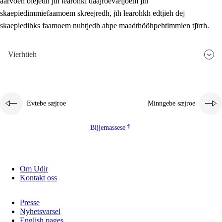
aarvoeh bïejedh jïh learohki daajroevæljoem jïh
skaepiedimmiefaamoem skreejredh, jïh learohkh edtjieh dej
skaepiedihks faamoem nuhtjedh abpe maadthööhpehtimmien tjïrrh.
Vierhtieh
Evtebe sæjroe
Minngebe sæjroe
Bijjemassese
Om Udir
Kontakt oss
Presse
Nyhetsvarsel
English pages