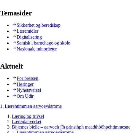
Temasider
Sikkerhet og beredskap
Læremidler
Digitalisering
Samisk i barnehage og skole
Nasjonale minoriteter
Aktuelt
For pressen
Høringer
Nyhetsvarsel
Om Udir
1. Lïerehtimmien aarvoevåarome
Læring og trivsel
Læreplanverket
Bijjemes bielie – aarvoeh jïh prinsihph maadthööhpehtimmesne
1. Lïerehtimmien aarvoevåarome