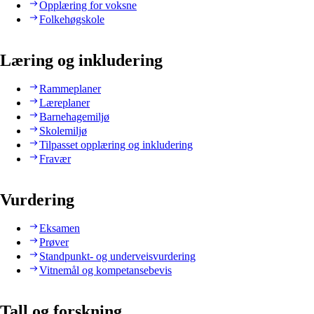
Opplæring for voksne
Folkehøgskole
Læring og inkludering
Rammeplaner
Læreplaner
Barnehagemiljø
Skolemiljø
Tilpasset opplæring og inkludering
Fravær
Vurdering
Eksamen
Prøver
Standpunkt- og underveisvurdering
Vitnemål og kompetansebevis
Tall og forskning