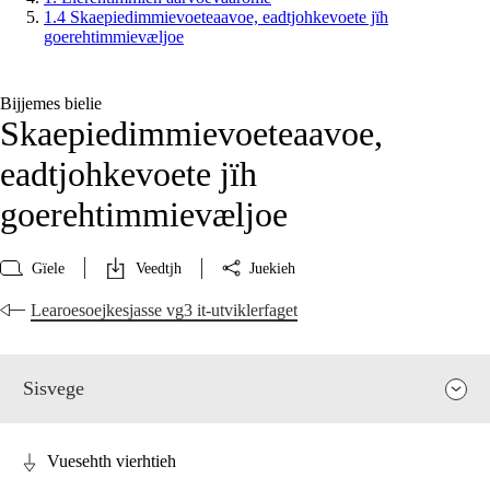
1.4 Skaepiedimmievoeteaavoe, eadtjohkevoete jïh
goerehtimmievæljoe
Bijjemes bielie
Skaepiedimmievoeteaavoe,
eadtjohkevoete jïh
goerehtimmievæljoe
Gïele
Veedtjh
Juekieh
Learoesoejkesjasse vg3 it-utviklerfaget
Sisvege
Vuesehth vierhtieh