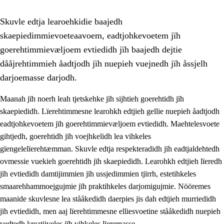
Skuvle edtja learoehkidie baajedh
skaepiedimmievoeteaavoem, eadtjohkevoetem jïh
goerehtimmievæljoem evtiedidh jïh baajedh dejtie
dååjrehtimmieh åadtjodh jïh nuepieh vuejnedh jïh åssjelh
darjoemasse darjodh.
1.
Lïerehtimmien aarvoevåarome
Maanah jïh noerh leah tjetskehke jïh sijhtieh goerehtidh jïh
1.1
Almetjeaarvoe
skaepiedidh. Lïerehtimmesne learohkh edtjieh gellie nuepieh åadtjodh
eadtjohkevoetem jïh goerehtimmievæljoem evtiedidh. Maehtelesvoete
1.2
Identiteete jïh kulturellen gellievoete
gihtjedh, goerehtidh jïh voejhkelidh lea vihkeles
1.3
Laejhtehks ussjedimmie jïh etihkeles vuajnoe
gïengelelïerehtæmman. Skuvle edtja respekteradidh jïh eadtjaldehtedh
ovmessie vuekieh goerehtidh jïh skaepiedidh. Learohkh edtjieh lïeredh
1.4
Skaepiedimmievoeteaavoe, eadtjohkevoete jïh
jïh evtiedidh damtijimmien jïh ussjedimmien tjïrrh, estetihkeles
goerehtimmievæljoe
smaarehhammoejgujmie jïh praktihkeles darjomigujmie. Nööremes
1.5
Eatnemem krööhkestidh jïh byjresegoerkesevoete
maanide skuvlesne lea stååkedidh daerpies jis dah edtjieh murriedidh
jïh evtiedidh, men aaj lïerehtimmesne elliesvoetine stååkedidh nuepieh
1.6
Demokratije jïh meatanårrome
vedtedh kreatijveles jïh vihkeles lïeremasse.