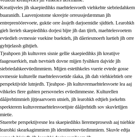
Kreatijveles jïh skaepiedihks maehtelesvoeth viehkehte siebriedahkem
buaranidh. Laavenjostome skreejrie orreussjedæmman jïh
entreprenöörevoete, guktie orre åssjelh darjoemidie sjidtieh. Learohkh
gïeh lierieh skaepiedihks dorjesi bïjre jïh dan tjïrrh, maehtelesvoetem
evtiedieh ovmessie vuekine buektieh, jïh dåeriesmoerh luetieh jïh orre
gyhtjelassh gihtjieh.
Tjeahpoen jïh kultuvren sisnie gellie skaepiedihks jïh kreatijve
faagesuerkieh, mah tsevtsieh dovne mijjen fysihken dajvide jïh
siebriedahkeevtiedimmiem. Mijjen estetihkeles vuerie evtede gosse
ovmessie kulturelle maehtelesvoetide råaka, jïh dah viehkiehtieh orre
perspektijvide lutnjedh. Tjeahpoe- jïh kultuvremaehtelesvoete lea aaj
vihkeles fïere guhten persovneles evtiedimmesne. Kulturellen
dååjrehtimmieh jïjtjeaarvoem utnieh, jïh learohkh edtjieh joekehts
speekterem kultuvremaehtelesvoetijste dååjrehtidh sov skuvletïjjen
mietie.
Stuerebe perspektijvesne lea skaepiedihks lïeremeprosessh aaj tsiehkie
learohki skearkagimmiem jïh identiteeteevtiedimmiem. Skuvle edtja