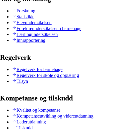
Forskning
Statistikk
Elevundersøkelsen
Foreldreundersøkelsen i barnehage
Lærlingundersøkelsen
Innrapportering
Regelverk
Regelverk for barnehage
Regelverk for skole og opplæring
Tilsyn
Kompetanse og tilskudd
Kvalitet og kompetanse
Kompetanseutvikling og videreutdanning
Lederutdanning
Tilskudd