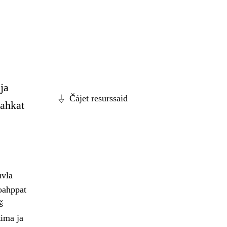
ja
Čájet resurssaid
dahkat
uvla
 oahppat
š
tima ja