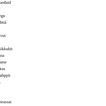
uođaid
rgu
httá
vvut
áikkuhit
ána
eame
kas
ahppit
.
beassat