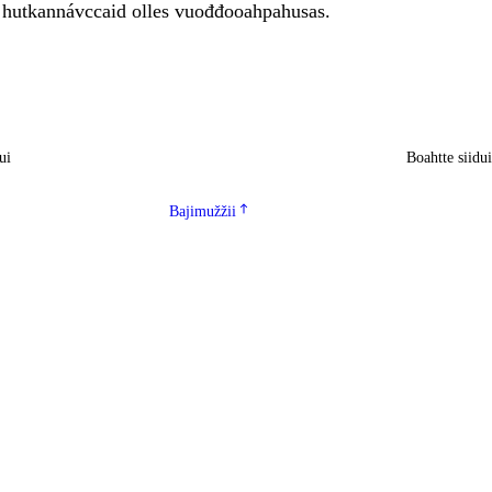
t hutkannávccaid olles vuođđooahpahusas.
ui
Boahtte siidu
Bajimužžii