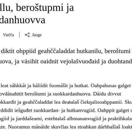
lu, beroštupmi ja
rdanhuovva
Viečča
Juoge
diktit ohppiid geahččaladdat hutkanilu, beroštumi 
ova, ja vásihit oaidnit vejolašvuođaid ja duohtan
leat sáhkkát ja háliidit fuomášit ja hutkat. Oahpahusas galget
 ovdánahttit beroštumi ja suokkardanhuova. Dáidu divvut
kkardit ja geahččaladdat lea deaŧalaš čiekŋalisoahppamii. Sk
vddidit iešguđet suokkardan- ja hutkanvugiid. Oahppit galget
giid ja jurddašeami, estehtalaš albmananvugiid ja praktihkala
okte. Nuoramus mánáide skuvllas lea stoahkan dárbbašlaš loak