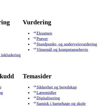
ring
Vurdering
Eksamen
Prøver
Standpunkt- og underveisvurdering
Vitnemål og kompetansebevis
 inkludering
skudd
Temasider
e
Sikkerhet og beredskap
og
Læremidler
Digitalisering
Samisk i barnehage og skole