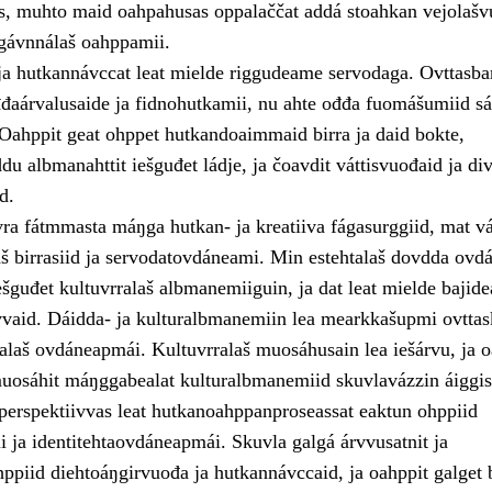
, muhto maid oahpahusas oppalaččat addá stoahkan vejolašv
 gávnnálaš oahppamii.
 ja hutkannávccat leat mielde riggudeame servodaga. Ovttasba
đđaárvalusaide ja fidnohutkamii, nu ahte ođđa fuomášumiid sá
Oahppit geat ohppet hutkandoaimmaid birra ja daid bokte,
du albmanahttit iešguđet ládje, ja čoavdit váttisvuođaid ja di
d.
vra fátmmasta máŋga hutkan- ja kreatiiva fágasurggiid, mat v
aš birrasiid ja servodatovdáneami. Min estehtalaš dovdda ovd
ešguđet kultuvrralaš albmanemiiguin, ja dat leat mielde bajid
vvaid. Dáidda- ja kulturalbmanemiin lea mearkkašupmi ovttas
laš ovdáneapmái. Kultuvrralaš muosáhusain lea iešárvu, ja o
muosáhit máŋggabealat kulturalbmanemiid skuvlavázzin áiggis
 perspektiivvas leat hutkanoahppanproseassat eaktun ohppiid
ja identitehtaovdáneapmái. Skuvla galgá árvvusatnit ja
hppiid diehtoáŋgirvuođa ja hutkannávccaid, ja oahppit galget 