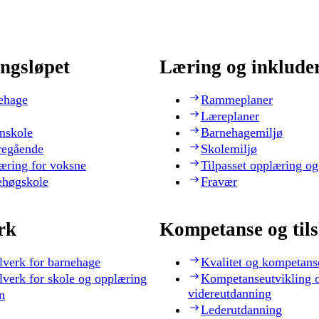
ngsløpet
Læring og inklude
ehage
Rammeplaner
Læreplaner
nskole
Barnehagemiljø
regående
Skolemiljø
æring for voksne
Tilpasset opplæring og
ehøgskole
Fravær
rk
Kompetanse og til
lverk for barnehage
Kvalitet og kompetans
lverk for skole og opplæring
Kompetanseutvikling 
videreutdanning
n
Lederutdanning