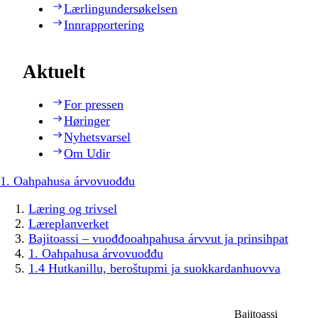
Lærlingundersøkelsen
Innrapportering
Aktuelt
For pressen
Høringer
Nyhetsvarsel
Om Udir
1. Oahpahusa árvovuođđu
Læring og trivsel
Læreplanverket
Bajitoassi – vuođđooahpahusa árvvut ja prinsihpat
1. Oahpahusa árvovuođđu
1.4 Hutkanillu, beroštupmi ja suokkardanhuovva
Bajitoassi