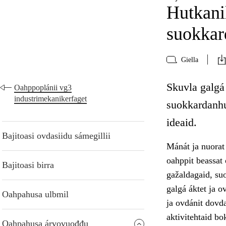
Hutkanil
suokka
Giella
Skuvla galgá 
Oahppoplánii vg3
industrimekanikerfaget
suokkardanhu
ideaid.
Bajitoasi ovdasiidu sámegillii
Mánát ja nuorat 
oahppit beassat
Bajitoasi birra
gažaldagaid, suo
galgá áktet ja o
Oahpahusa ulbmil
ja ovdánit dovda
aktivitehtaid b
Oahpahusa árvovuođđu