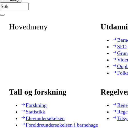
Hovedmeny
Utdanni
Barn
SFO
Grun
Vide
Oppl
Folk
Tall og forskning
Regelve
Forskning
Rege
Statistikk
Rege
Elevundersøkelsen
Tilsy
Foreldreundersøkelsen i barnehage