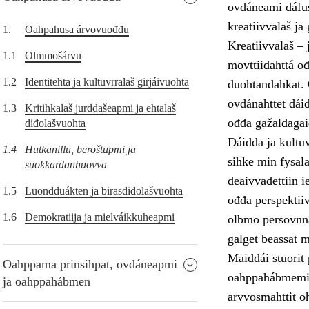
ovdáneami dáfus
kreatiivvalaš ja
1.
Oahpahusa árvovuođđu
Kreatiivvalaš –
1.1
Olmmošárvu
movttiidahttá o
1.2
Identitehta ja kultuvrralaš girjáivuohta
duohtandahkat. 
ovdánahttet dáid
1.3
Kritihkalaš jurddašeapmi ja ehtalaš
ođđa gažaldagai
diđolašvuohta
Dáidda ja kultu
1.4
Hutkanillu, beroštupmi ja
sihke min fysal
suokkardanhuovva
deaivvadettiin i
1.5
Luondduákten ja birasdiđolašvuohta
ođđa perspektii
1.6
Demokratiija ja mielváikkuheapmi
olbmo persovnna
galget beassat 
Maiddái stuorit
Oahppama prinsihpat, ovdáneapmi
oahppahábmemii 
ja oahppahábmen
arvvosmahttit o