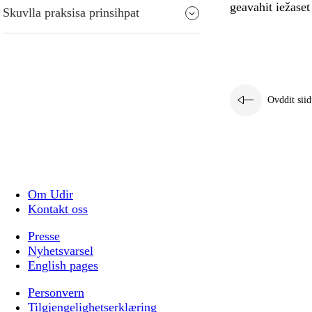
geavahit iežase
Skuvlla praksisa prinsihpat
Ovddit siid
Om Udir
Kontakt oss
Presse
Nyhetsvarsel
English pages
Personvern
Tilgjengelighetserklæring