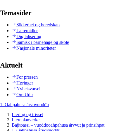
Temasider
Sikkerhet og beredskap
Læremidler
Digitalisering
Samisk i barnehage og skole
Nasjonale minoriteter
Aktuelt
For pressen
Høringer
Nyhetsvarsel
Om Udir
1. Oahpahusa árvovuođđu
Læring og trivsel
Læreplanverket
Bajitoassi – vuođđooahpahusa árvvut ja prinsihpat
1. Oahpahusa árvovuođđu