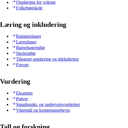
Opplæring for voksne
Folkehøgskole
Læring og inkludering
Rammeplaner
Læreplaner
Barnehagemiljø
Skolemiljø
Tilpasset opplæring og inkludering
Fravær
Vurdering
Eksamen
Prøver
Standpunkt- og underveisvurdering
Vitnemål og kompetansebevis
Tall og forskning