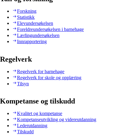
Forskning
Statistikk
Elevundersøkelsen
Foreldreundersøkelsen i barnehage
Lærlingundersøkelsen
Innrapportering
Regelverk
Regelverk for barnehage
Regelverk for skole og opplæring
Tilsyn
Kompetanse og tilskudd
Kvalitet og kompetanse
Kompetanseutvikling og videreutdanning
Lederutdanning
Tilskudd