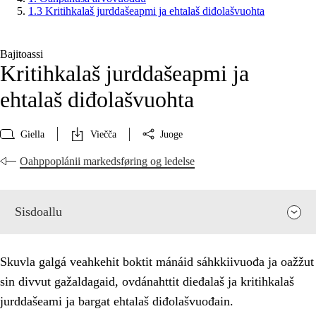
1.3 Kritihkalaš jurddašeapmi ja ehtalaš diđolašvuohta
Bajitoassi
Kritihkalaš jurddašeapmi ja
ehtalaš diđolašvuohta
Giella
Viečča
Juoge
Oahppoplánii markedsføring og ledelse
Sisdoallu
Skuvla galgá veahkehit boktit mánáid sáhkkiivuođa ja oažžut
sin divvut gažaldagaid, ovdánahttit dieđalaš ja kritihkalaš
jurddašeami ja bargat ehtalaš diđolašvuođain.