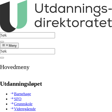
Meny
Hovedmeny
Utdanningsløpet
Barnehage
SFO
Grunnskole
Videregående