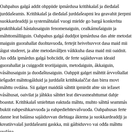
Oahpahus galgá addit ohppiide ipmárdusa kritihkalaš ja dieđalaš
jurddašeamis. Kritihkalaš ja dieđalaš jurddašeapmi lea geavahit jierpmi
suokkardeaddji ja systemáhtalaš vuogi mielde go bargá konkrehta
praktihkalaš hástalusaiguin fenomenaiguin, cealkámušaiguin ja
máhttomálliiguin. Oahpahus galgá duddjot ipmárdusa das ahte metodat
1.
Oahpahusa árvovuođđu
maiguin guorahallat duohtavuođa, fertejit heivehuvvot dasa maid mii
1.1
Olmmošárvu
áigut studeret, ja ahte metodaválljen váikkuha dasa maid mii oaidnit.
Jus ođđa ipmárdus galgá bohciidit, de ferte sajáiduvvan ideaid
1.2
Identitehta ja kultuvrralaš girjáivuohta
guorahallat ja cuiggodit teoriijaiguin, metodaiguin, ákkaiguin,
1.3
Kritihkalaš jurddašeapmi ja ehtalaš diđolašvuohta
vásáhusaiguin ja duođaštusaiguin. Oahppit galget máhttit árvvoštallat
iešguđet máhttogálduid ja jurddašit kritihkalaččat dan birra movt
1.4
Hutkanillu, beroštupmi ja suokkardanhuovva
máhttu ovdána. Sii galget maiddái sáhttit ipmirdit ahte sin iežaset
1.5
Luondduákten ja birasdiđolašvuohta
vásáhusat, oaivilat ja jáhkku sáhttet leat dievasmeahttumat dahje
boastut. Kritihkalaš smiehttan eaktuda máhtu, muhto sáhttá seammás
1.6
Demokratiija ja mielváikkuheapmi
buktit eahpesihkarvuođa ja eahpediehttevašvuođa. Oahpahusas ferte
danne leat balánsa sajáiduvvan diehtaga áktema ja suokkardeaddji ja
kreatiivvalaš jurddašeami gaskka, mii gáibiduvvo vai ođđa máhttu
ovdána.