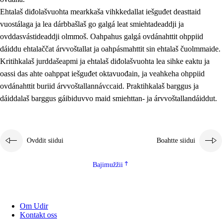
Ehtalaš diđolašvuohta mearkkaša vihkkedallat iešguđet deasttaid
vuostálaga ja lea dárbbašlaš go galgá leat smiehtadeaddji ja
ovddasvástideaddji olmmoš. Oahpahus galgá ovdánahttit ohppiid
dáiddu ehtalaččat árvvoštallat ja oahpásmahttit sin ehtalaš čuolmmaide.
Kritihkalaš jurddašeapmi ja ehtalaš diđolašvuohta lea sihke eaktu ja
oassi das ahte oahppat iešguđet oktavuođain, ja veahkeha ohppiid
ovdánahttit buriid árvvoštallannávccaid. Praktihkalaš barggus ja
dáiddalaš barggus gáibiduvvo maid smiehttan- ja árvvoštallandáiddut.
Ovddit siidui
Boahtte siidui
Bajimužžii
Om Udir
Kontakt oss