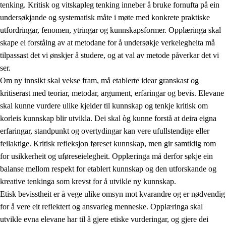
tenking. Kritisk og vitskapleg tenking inneber å bruke fornufta på ein
undersøkjande og systematisk måte i møte med konkrete praktiske
utfordringar, fenomen, ytringar og kunnskapsformer. Opplæringa skal
skape ei forståing av at metodane for å undersøkje verkelegheita må
1.
Verdigrunnlaget i opplæringa
tilpassast det vi ønskjer å studere, og at val av metode påverkar det vi
1.1
Menneskeverdet
ser.
Om ny innsikt skal vekse fram, må etablerte idear granskast og
1.2
Identitet og kulturelt mangfald
kritiserast med teoriar, metodar, argument, erfaringar og bevis. Elevane
1.3
Kritisk tenking og etisk bevisstheit
skal kunne vurdere ulike kjelder til kunnskap og tenkje kritisk om
korleis kunnskap blir utvikla. Dei skal òg kunne forstå at deira eigna
1.4
Skaparglede, engasjement og utforskartrong
erfaringar, standpunkt og overtydingar kan vere ufullstendige eller
1.5
Respekt for naturen og miljøbevisstheit
feilaktige. Kritisk refleksjon føreset kunnskap, men gir samtidig rom
for usikkerheit og uføreseielegheit. Opplæringa må derfor søkje ein
1.6
Demokrati og medverknad
balanse mellom respekt for etablert kunnskap og den utforskande og
kreative tenkinga som krevst for å utvikle ny kunnskap.
Etisk bevisstheit er å vege ulike omsyn mot kvarandre og er nødvendig
for å vere eit reflektert og ansvarleg menneske. Opplæringa skal
utvikle evna elevane har til å gjere etiske vurderingar, og gjere dei