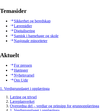
Temasider
Sikkerhet og beredskap
Læremidler
Digitalisering
Samisk i barnehage og skole
Nasjonale minoriteter
Aktuelt
For pressen
Høringer
Nyhetsvarsel
Om Udir
1. Verdigrunnlaget i opplæringa
Læring og trivsel
Læreplanverket
Overordna del – verdiar og prinsipp for grunnopplæringa
1. Verdigrunnlaget i opplæringa