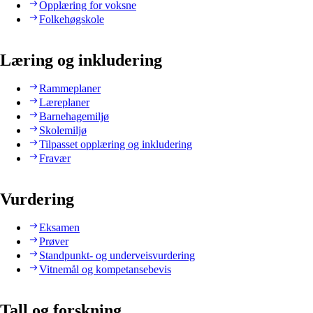
Opplæring for voksne
Folkehøgskole
Læring og inkludering
Rammeplaner
Læreplaner
Barnehagemiljø
Skolemiljø
Tilpasset opplæring og inkludering
Fravær
Vurdering
Eksamen
Prøver
Standpunkt- og underveisvurdering
Vitnemål og kompetansebevis
Tall og forskning