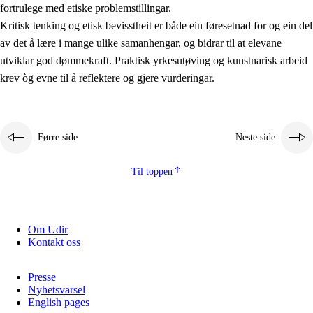
fortrulege med etiske problemstillingar.
Kritisk tenking og etisk bevisstheit er både ein føresetnad for og ein del
av det å lære i mange ulike samanhengar, og bidrar til at elevane
utviklar god dømmekraft. Praktisk yrkesutøving og kunstnarisk arbeid
krev òg evne til å reflektere og gjere vurderingar.
Førre side
Neste side
Til toppen
Om Udir
Kontakt oss
Presse
Nyhetsvarsel
English pages