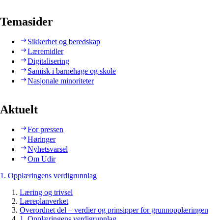
Temasider
Sikkerhet og beredskap
Læremidler
Digitalisering
Samisk i barnehage og skole
Nasjonale minoriteter
Aktuelt
For pressen
Høringer
Nyhetsvarsel
Om Udir
1. Opplæringens verdigrunnlag
Læring og trivsel
Læreplanverket
Overordnet del – verdier og prinsipper for grunnopplæringen
1. Opplæringens verdigrunnlag