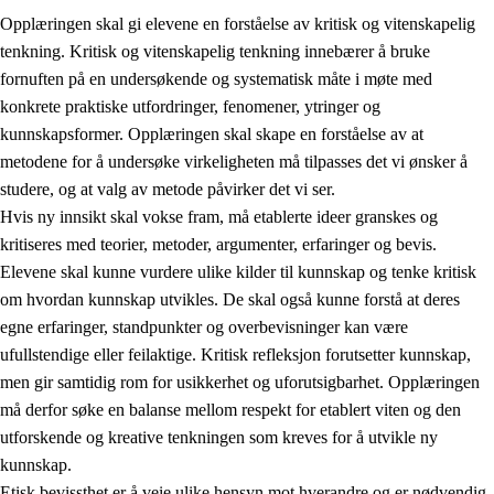
Opplæringen skal gi elevene en forståelse av kritisk og vitenskapelig
tenkning. Kritisk og vitenskapelig tenkning innebærer å bruke
fornuften på en undersøkende og systematisk måte i møte med
konkrete praktiske utfordringer, fenomener, ytringer og
kunnskapsformer. Opplæringen skal skape en forståelse av at
1.
Opplæringens verdigrunnlag
metodene for å undersøke virkeligheten må tilpasses det vi ønsker å
1.1
Menneskeverdet
studere, og at valg av metode påvirker det vi ser.
Hvis ny innsikt skal vokse fram, må etablerte ideer granskes og
1.2
Identitet og kulturelt mangfold
kritiseres med teorier, metoder, argumenter, erfaringer og bevis.
1.3
Kritisk tenkning og etisk bevissthet
Elevene skal kunne vurdere ulike kilder til kunnskap og tenke kritisk
om hvordan kunnskap utvikles. De skal også kunne forstå at deres
1.4
Skaperglede, engasjement og utforskertrang
egne erfaringer, standpunkter og overbevisninger kan være
1.5
Respekt for naturen og miljøbevissthet
ufullstendige eller feilaktige. Kritisk refleksjon forutsetter kunnskap,
men gir samtidig rom for usikkerhet og uforutsigbarhet. Opplæringen
1.6
Demokrati og medvirkning
må derfor søke en balanse mellom respekt for etablert viten og den
utforskende og kreative tenkningen som kreves for å utvikle ny
kunnskap.
Etisk bevissthet er å veie ulike hensyn mot hverandre og er nødvendig