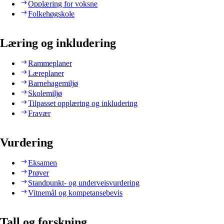
Opplæring for voksne
Folkehøgskole
Læring og inkludering
Rammeplaner
Læreplaner
Barnehagemiljø
Skolemiljø
Tilpasset opplæring og inkludering
Fravær
Vurdering
Eksamen
Prøver
Standpunkt- og underveisvurdering
Vitnemål og kompetansebevis
Tall og forskning