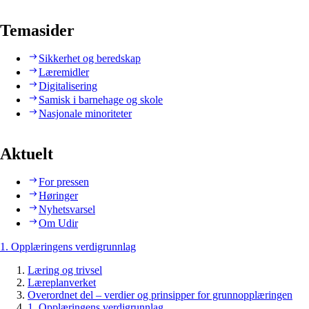
Temasider
Sikkerhet og beredskap
Læremidler
Digitalisering
Samisk i barnehage og skole
Nasjonale minoriteter
Aktuelt
For pressen
Høringer
Nyhetsvarsel
Om Udir
1. Opplæringens verdigrunnlag
Læring og trivsel
Læreplanverket
Overordnet del – verdier og prinsipper for grunnopplæringen
1. Opplæringens verdigrunnlag