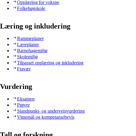
Opplæring for voksne
Folkehøgskole
Læring og inkludering
Rammeplaner
Læreplaner
Barnehagemiljø
Skolemiljø
Tilpasset opplæring og inkludering
Fravær
Vurdering
Eksamen
Prøver
Standpunkt- og underveisvurdering
Vitnemål og kompetansebevis
Tall og forskning