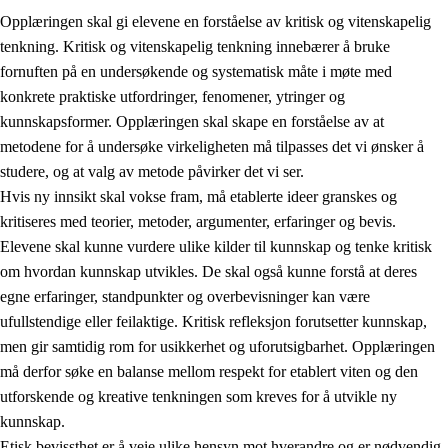
Opplæringen skal gi elevene en forståelse av kritisk og vitenskapelig
tenkning. Kritisk og vitenskapelig tenkning innebærer å bruke
fornuften på en undersøkende og systematisk måte i møte med
konkrete praktiske utfordringer, fenomener, ytringer og
kunnskapsformer. Opplæringen skal skape en forståelse av at
1.
Opplæringens verdigrunnlag
metodene for å undersøke virkeligheten må tilpasses det vi ønsker å
1.1
Menneskeverdet
studere, og at valg av metode påvirker det vi ser.
Hvis ny innsikt skal vokse fram, må etablerte ideer granskes og
1.2
Identitet og kulturelt mangfold
kritiseres med teorier, metoder, argumenter, erfaringer og bevis.
1.3
Kritisk tenkning og etisk bevissthet
Elevene skal kunne vurdere ulike kilder til kunnskap og tenke kritisk
om hvordan kunnskap utvikles. De skal også kunne forstå at deres
1.4
Skaperglede, engasjement og utforskertrang
egne erfaringer, standpunkter og overbevisninger kan være
1.5
Respekt for naturen og miljøbevissthet
ufullstendige eller feilaktige. Kritisk refleksjon forutsetter kunnskap,
men gir samtidig rom for usikkerhet og uforutsigbarhet. Opplæringen
1.6
Demokrati og medvirkning
må derfor søke en balanse mellom respekt for etablert viten og den
utforskende og kreative tenkningen som kreves for å utvikle ny
kunnskap.
Etisk bevissthet er å veie ulike hensyn mot hverandre og er nødvendig