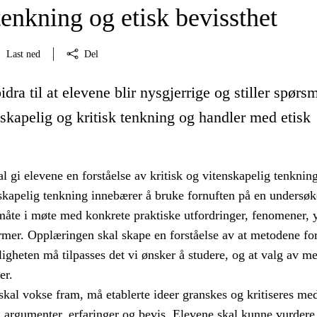
tenkning og etisk bevissthet
Last ned
Del
dra til at elevene blir nysgjerrige og stiller spørsm
nskapelig og kritisk tenkning og handler med etisk
 gi elevene en forståelse av kritisk og vitenskapelig tenkning
nskapelig tenkning innebærer å bruke fornuften på en undersø
måte i møte med konkrete praktiske utfordringer, fenomener, y
mer. Opplæringen skal skape en forståelse av at metodene for
igheten må tilpasses det vi ønsker å studere, og at valg av m
er.
skal vokse fram, må etablerte ideer granskes og kritiseres me
, argumenter, erfaringer og bevis. Elevene skal kunne vurdere