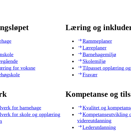
ngsløpet
Læring og inklude
ehage
Rammeplaner
Læreplaner
nskole
Barnehagemiljø
regående
Skolemiljø
æring for voksne
Tilpasset opplæring og
ehøgskole
Fravær
rk
Kompetanse og til
lverk for barnehage
Kvalitet og kompetans
lverk for skole og opplæring
Kompetanseutvikling 
videreutdanning
n
Lederutdanning