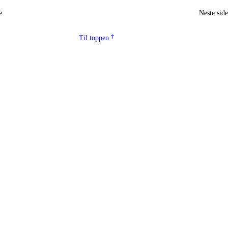
e
Neste sid
Til toppen