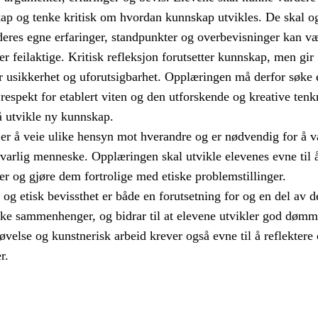
skap og tenke kritisk om hvordan kunnskap utvikles. De skal o
deres egne erfaringer, standpunkter og overbevisninger kan v
ler feilaktige. Kritisk refleksjon forutsetter kunnskap, men gir
r usikkerhet og uforutsigbarhet. Opplæringen må derfor søke 
espekt for etablert viten og den utforskende og kreative ten
å utvikle ny kunnskap.
 er å veie ulike hensyn mot hverandre og er nødvendig for å v
svarlig menneske. Opplæringen skal utvikle elevenes evne til å
er og gjøre dem fortrolige med etiske problemstillinger.
 og etisk bevissthet er både en forutsetning for og en del av d
ike sammenhenger, og bidrar til at elevene utvikler god dømm
øvelse og kunstnerisk arbeid krever også evne til å reflektere
r.