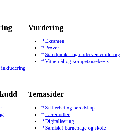
ring
Vurdering
Eksamen
Prøver
Standpunkt- og underveisvurdering
Vitnemål og kompetansebevis
 inkludering
skudd
Temasider
e
Sikkerhet og beredskap
og
Læremidler
Digitalisering
Samisk i barnehage og skole