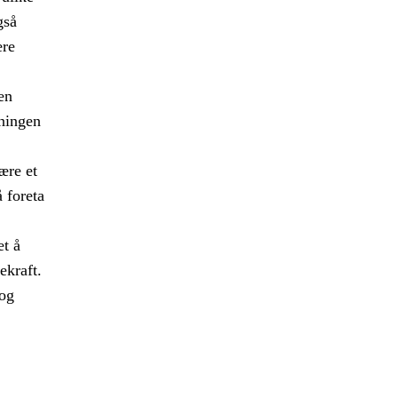
gså
ære
en
kningen
ære et
 foreta
et å
ekraft.
 og