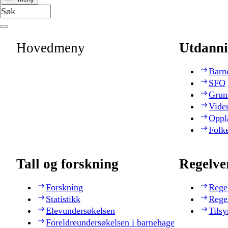
Hovedmeny
Utdanni
Barn
SFO
Grun
Vide
Oppl
Folk
Tall og forskning
Regelve
Forskning
Rege
Statistikk
Rege
Elevundersøkelsen
Tilsy
Foreldreundersøkelsen i barnehage