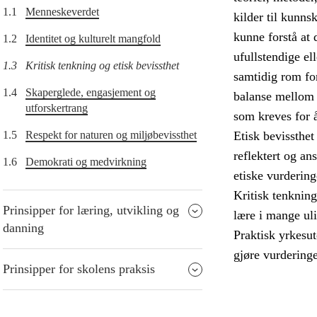
1.1
Menneskeverdet
kilder til kunn
kunne forstå at 
1.2
Identitet og kulturelt mangfold
ufullstendige el
1.3
Kritisk tenkning og etisk bevissthet
samtidig rom fo
1.4
Skaperglede, engasjement og
balanse mellom r
utforskertrang
som kreves for 
1.5
Respekt for naturen og miljøbevissthet
Etisk bevissthet
reflektert og an
1.6
Demokrati og medvirkning
etiske vurdering
Kritisk tenkning
Prinsipper for læring, utvikling og
lære i mange ul
danning
Praktisk yrkesut
gjøre vurderinge
Prinsipper for skolens praksis