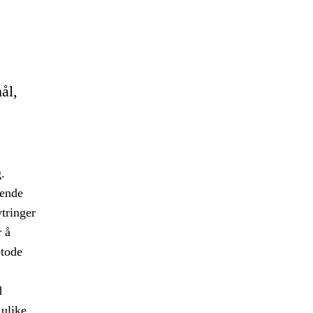
ål,
.
kende
tringer
 å
etode
d
 ulike