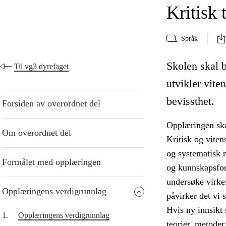
Kritisk 
Språk
Skolen skal bi
Til vg3 dyrefaget
utvikler vite
bevissthet.
Forsiden av overordnet del
Opplæringen skal
Om overordnet del
Kritisk og vite
og systematisk 
Formålet med opplæringen
og kunnskapsfor
undersøke virkel
Opplæringens verdigrunnlag
påvirker det vi s
Hvis ny innsikt 
1.
Opplæringens verdigrunnlag
teorier, metoder