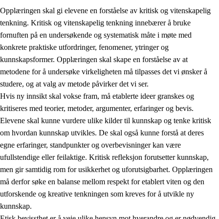
Opplæringen skal gi elevene en forståelse av kritisk og vitenskapelig
tenkning. Kritisk og vitenskapelig tenkning innebærer å bruke
fornuften på en undersøkende og systematisk måte i møte med
konkrete praktiske utfordringer, fenomener, ytringer og
kunnskapsformer. Opplæringen skal skape en forståelse av at
1.
Opplæringens verdigrunnlag
metodene for å undersøke virkeligheten må tilpasses det vi ønsker å
1.1
Menneskeverdet
studere, og at valg av metode påvirker det vi ser.
Hvis ny innsikt skal vokse fram, må etablerte ideer granskes og
1.2
Identitet og kulturelt mangfold
kritiseres med teorier, metoder, argumenter, erfaringer og bevis.
1.3
Kritisk tenkning og etisk bevissthet
Elevene skal kunne vurdere ulike kilder til kunnskap og tenke kritisk
om hvordan kunnskap utvikles. De skal også kunne forstå at deres
1.4
Skaperglede, engasjement og utforskertrang
egne erfaringer, standpunkter og overbevisninger kan være
1.5
Respekt for naturen og miljøbevissthet
ufullstendige eller feilaktige. Kritisk refleksjon forutsetter kunnskap,
men gir samtidig rom for usikkerhet og uforutsigbarhet. Opplæringen
1.6
Demokrati og medvirkning
må derfor søke en balanse mellom respekt for etablert viten og den
utforskende og kreative tenkningen som kreves for å utvikle ny
kunnskap.
Etisk bevissthet er å veie ulike hensyn mot hverandre og er nødvendig