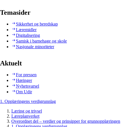
Temasider
Sikkerhet og beredskap
Læremidler
Digitalisering
Samisk i barnehage og skole
Nasjonale minoriteter
Aktuelt
For pressen
Høringer
Nyhetsvarsel
Om Udir
1. Opplæringens verdigrunnlag
Læring og trivsel
Læreplanverket
Overordnet del – verdier og prinsipper for grunnopplæringen
1. Opplæringens verdigrunnlag