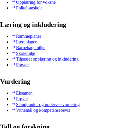
Opplæring for voksne
Folkehøgskole
Læring og inkludering
Rammeplaner
Læreplaner
Barnehagemiljø
Skolemiljø
Tilpasset opplæring og inkludering
Fravær
Vurdering
Eksamen
Prøver
Standpunkt- og underveisvurdering
Vitnemål og kompetansebevis
Tall og forskning