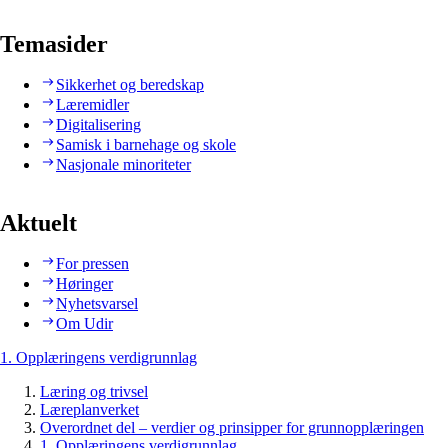
Temasider
Sikkerhet og beredskap
Læremidler
Digitalisering
Samisk i barnehage og skole
Nasjonale minoriteter
Aktuelt
For pressen
Høringer
Nyhetsvarsel
Om Udir
1. Opplæringens verdigrunnlag
Læring og trivsel
Læreplanverket
Overordnet del – verdier og prinsipper for grunnopplæringen
1. Opplæringens verdigrunnlag