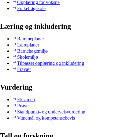
Opplæring for voksne
Folkehøgskole
Læring og inkludering
Rammeplaner
Læreplaner
Barnehagemiljø
Skolemiljø
Tilpasset opplæring og inkludering
Fravær
Vurdering
Eksamen
Prøver
Standpunkt- og underveisvurdering
Vitnemål og kompetansebevis
Tall og forskning