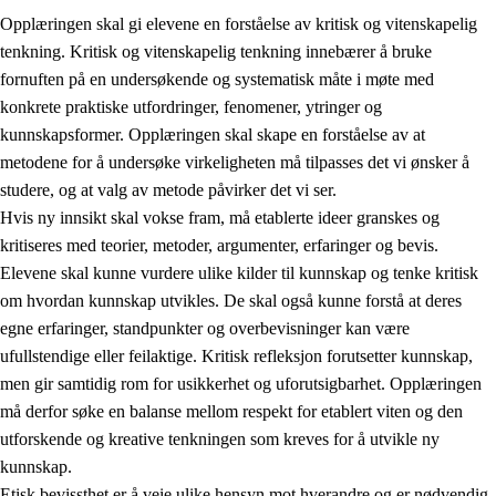
Opplæringen skal gi elevene en forståelse av kritisk og vitenskapelig
tenkning. Kritisk og vitenskapelig tenkning innebærer å bruke
fornuften på en undersøkende og systematisk måte i møte med
konkrete praktiske utfordringer, fenomener, ytringer og
kunnskapsformer. Opplæringen skal skape en forståelse av at
1.
Opplæringens verdigrunnlag
metodene for å undersøke virkeligheten må tilpasses det vi ønsker å
1.1
Menneskeverdet
studere, og at valg av metode påvirker det vi ser.
Hvis ny innsikt skal vokse fram, må etablerte ideer granskes og
1.2
Identitet og kulturelt mangfold
kritiseres med teorier, metoder, argumenter, erfaringer og bevis.
1.3
Kritisk tenkning og etisk bevissthet
Elevene skal kunne vurdere ulike kilder til kunnskap og tenke kritisk
om hvordan kunnskap utvikles. De skal også kunne forstå at deres
1.4
Skaperglede, engasjement og utforskertrang
egne erfaringer, standpunkter og overbevisninger kan være
1.5
Respekt for naturen og miljøbevissthet
ufullstendige eller feilaktige. Kritisk refleksjon forutsetter kunnskap,
men gir samtidig rom for usikkerhet og uforutsigbarhet. Opplæringen
1.6
Demokrati og medvirkning
må derfor søke en balanse mellom respekt for etablert viten og den
utforskende og kreative tenkningen som kreves for å utvikle ny
kunnskap.
Etisk bevissthet er å veie ulike hensyn mot hverandre og er nødvendig