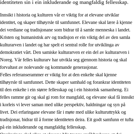
identiteten sin i ein inkluderande og mangfaldig fellesskap.
Innsikt i historia og kulturen vår er viktig for at elevane utviklar
identitet, og skaper tilhøyrsle til samfunnet. Elevane skal lære å kjenne
1.
Verdigrunnlaget i opplæringa
dei verdiane og tradisjonane som bidrar til å samle menneska i landet.
Kristen og humanistisk arv og tradisjon er ein viktig del av den samla
1.1
Menneskeverdet
kulturarven i landet og har spelt ei sentral rolle for utviklinga av
1.2
Identitet og kulturelt mangfald
demokratiet vårt. Den samiske kulturarven er ein del av kulturarven i
Noreg. Vår felles kulturarv har utvikla seg gjennom historia og skal
1.3
Kritisk tenking og etisk bevisstheit
forvaltast av nolevande og kommande generasjonar.
1.4
Skaparglede, engasjement og utforskartrong
Felles referanserammer er viktig for at den enkelte skal kjenne
tilhøyrsle til samfunnet. Dette skaper samhald og forankrar identiteten
1.5
Respekt for naturen og miljøbevisstheit
til den enkelte i ein større fellesskap og i ein historisk samanheng. Ei
1.6
Demokrati og medverknad
felles ramme gir og skal gi rom for mangfald, og elevane skal få innsikt
i korleis vi lever saman med ulike perspektiv, haldningar og syn på
livet. Dei erfaringane elevane får i møte med ulike kulturuttrykk og
tradisjonar, bidrar til å forme identiteten deira. Eit godt samfunn er tufta
på ein inkluderande og mangfaldig fellesskap.