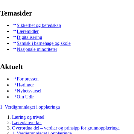
Temasider
Sikkerhet og beredskap
Læremidler
Digitalisering
Samisk i barnehage og skole
Nasjonale minoriteter
Aktuelt
For pressen
Høringer
Nyhetsvarsel
Om Udir
1. Verdigrunnlaget i opplæringa
Læring og trivsel
Læreplanverket
Overordna del – verdiar og prinsipp for grunnopplæringa
1. Verdigrunnlaget i opplæringa