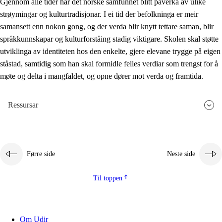
Gjennom alle tider har det norske samfunnet blitt påverka av ulike
strøymingar og kulturtradisjonar. I ei tid der befolkninga er meir
samansett enn nokon gong, og der verda blir knytt tettare saman, blir
språkkunnskapar og kulturforståing stadig viktigare. Skolen skal støtte
utviklinga av identiteten hos den enkelte, gjere elevane trygge på eigen
ståstad, samtidig som han skal formidle felles verdiar som trengst for å
møte og delta i mangfaldet, og opne dører mot verda og framtida.
Ressursar
Førre side
Neste side
Til toppen
Om Udir