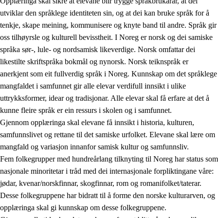
Opplæringa skal sikre at elevane blir trygge språkbrukarar, at dei
utviklar den språklege identiteten sin, og at dei kan bruke språk for å
tenkje, skape meining, kommunisere og knyte band til andre. Språk gir
oss tilhøyrsle og kulturell bevisstheit. I Noreg er norsk og dei samiske
språka sør-, lule- og nordsamisk likeverdige. Norsk omfattar dei
likestilte skriftspråka bokmål og nynorsk. Norsk teiknspråk er
anerkjent som eit fullverdig språk i Noreg. Kunnskap om det språklege
mangfaldet i samfunnet gir alle elevar verdifull innsikt i ulike
uttrykksformer, idear og tradisjonar. Alle elevar skal få erfare at det å
kunne fleire språk er ein ressurs i skolen og i samfunnet.
Gjennom opplæringa skal elevane få innsikt i historia, kulturen,
samfunnslivet og rettane til det samiske urfolket. Elevane skal lære om
mangfald og variasjon innanfor samisk kultur og samfunnsliv.
Fem folkegrupper med hundreårlang tilknyting til Noreg har status som
nasjonale minoritetar i tråd med dei internasjonale forpliktingane våre:
jødar, kvenar/norskfinnar, skogfinnar, rom og romanifolket/taterar.
Desse folkegruppene har bidratt til å forme den norske kulturarven, og
opplæringa skal gi kunnskap om desse folkegruppene.