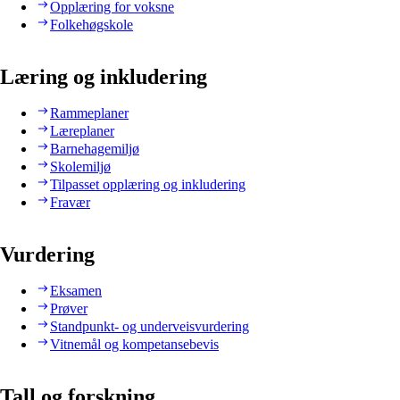
Opplæring for voksne
Folkehøgskole
Læring og inkludering
Rammeplaner
Læreplaner
Barnehagemiljø
Skolemiljø
Tilpasset opplæring og inkludering
Fravær
Vurdering
Eksamen
Prøver
Standpunkt- og underveisvurdering
Vitnemål og kompetansebevis
Tall og forskning