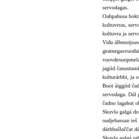
servodagas.
Oahpahusa bokte
kultuvrras, serv
kultuvra ja servo
Viđa álbmotjoav
geatnegasvuođai
vuovdesuopmelač
jagiid čanastum
kulturárbbi, ja
Buot áiggiid čađ
servodaga. Dál 
čadno lagabut ok
Skuvla galgá do
oadjebassan ieš 
dárbbašlaččat dá
Skuvla galgá rah