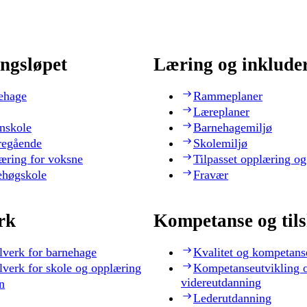
ngsløpet
Læring og inklude
ehage
Rammeplaner
Læreplaner
nskole
Barnehagemiljø
regående
Skolemiljø
æring for voksne
Tilpasset opplæring og
ehøgskole
Fravær
rk
Kompetanse og til
lverk for barnehage
Kvalitet og kompetans
lverk for skole og opplæring
Kompetanseutvikling 
videreutdanning
n
Lederutdanning