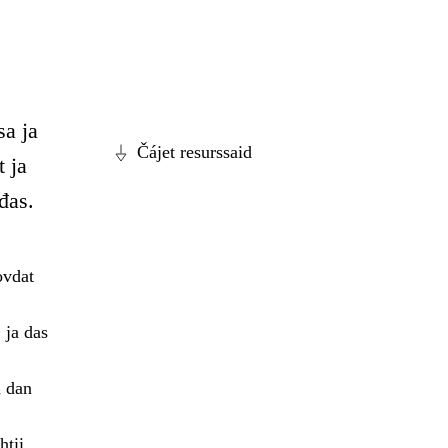
sa ja
Čájet resurssaid
t ja
đas.
ovdat
 ja das
a dan
tii.