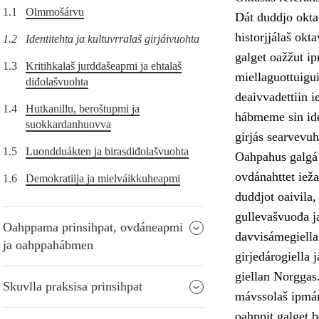
1.1
Olmmošárvu
Dát duddjo oktav
historjjálaš okt
1.2
Identitehta ja kultuvrralaš girjáivuohta
galget oažžut ip
1.3
Kritihkalaš jurddašeapmi ja ehtalaš
miellaguottuigu
diđolašvuohta
deaivvadettiin i
1.4
Hutkanillu, beroštupmi ja
hábmeme sin ide
suokkardanhuovva
girjás searvevuht
1.5
Luondduákten ja birasdiđolašvuohta
Oahpahus galgá s
ovdánahttet iežas
1.6
Demokratiija ja mielváikkuheapmi
duddjot oaivila,
gullevašvuođa ja
Oahppama prinsihpat, ovdáneapmi
davvisámegiella
ja oahppahábmen
girjedárogiella 
giellan Norggas
Skuvlla praksisa prinsihpat
mávssolaš ipmár
oahppit galget b