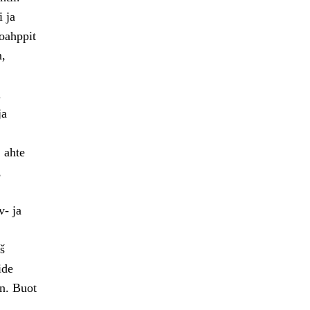
 ja
 oahppit
n,
n
ja
 ahte
,
v- ja
š
ide
n. Buot