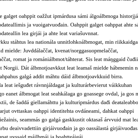
 galget oahppit oažžut ipmárdusa sámi álgoálbmoga historjjá
odateallimis ja vuoigatvuođain. Oahppit galget oahppat ahte 
dateallin lea girjái ja ahte leat variašuvnnat.
kku stáhtus lea nationála unnitlohkoálbmogat, min riikkaidga
d mielde: Juvddálaččat, kvenat/norggasuopmelaččat,
čat, romat ja romániálbmot/táhterat. Sis leat máŋggaid čuđi
it Norgii. Dát álbmotjoavkkut leat leamaš mielde hábmemin 
 oahpahus galgá addit máhtu dáid álbmotjoavkkuid birra.
a leat iešguđet rávnnjáldagat ja kulturárbevierut váikkuhan
go eanet álbmogat leat seahkálaga go goassege ovdal, ja gos 
tii, de šaddá giellamáhttu ja kulturipmárdus dađi deaŧaleabbo
arjut ovttaskas oahppi identitehta ovdáneami, dahkat oahppi
iežainis, seammás go galgá gaskkustit oktasaš árvvuid mat le
rbu deaivvadettiin girjáivuođain ja go oassálastá girjáivuođas
pat uvssaid máilbmái ja boahtteáigái.