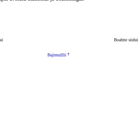
ui
Boahtte siidu
Bajimužžii