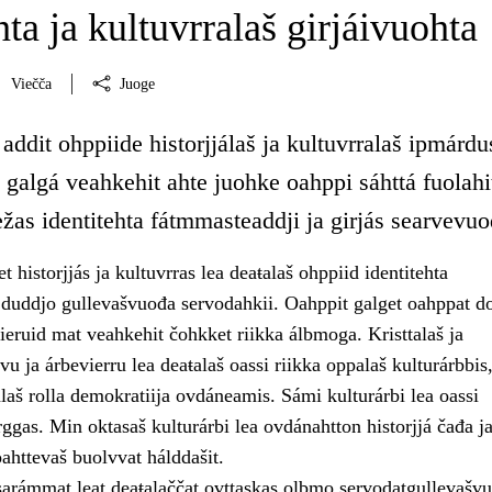
hta ja kultuvrralaš girjáivuohta
Viečča
Juoge
addit ohppiide historjjálaš ja kultuvrralaš ipmárdu
 galgá veahkehit ahte juohke oahppi sáhttá fuolahi
ežas identitehta fátmmasteaddji ja girjás searvevuo
 historjjás ja kultuvrras lea deaŧalaš ohppiid identitehta
duddjo gullevašvuođa servodahkii. Oahppit galget oahppat d
ieruid mat veahkehit čohkket riikka álbmoga. Kristtalaš ja
vu ja árbevierru lea deaŧalaš oassi riikka oppalaš kulturárbbis,
laš rolla demokratiija ovdáneamis. Sámi kulturárbi lea oassi
ggas. Min oktasaš kulturárbi lea ovdánahtton historjjá čađa j
oahttevaš buolvvat hálddašit.
sarámmat leat deaŧalaččat ovttaskas olbmo servodatgullevašvuh