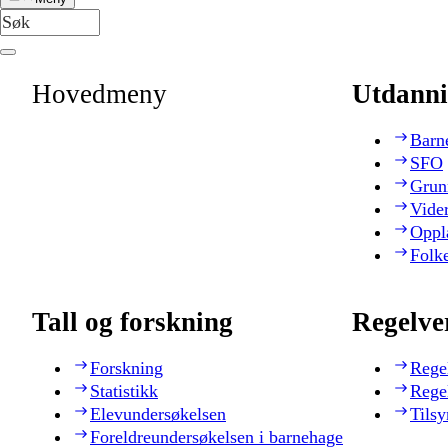
Hovedmeny
Utdanni
Barn
SFO
Grun
Vide
Oppl
Folk
Tall og forskning
Regelve
Forskning
Rege
Statistikk
Rege
Elevundersøkelsen
Tilsy
Foreldreundersøkelsen i barnehage