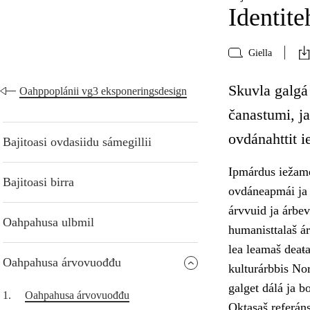
Identite
Giella
Skuvla galgá 
Oahppoplánii vg3 eksponeringsdesign
čanastumi, ja
ovdánahttit i
Bajitoasi ovdasiidu sámegillii
Ipmárdus iežamet
Bajitoasi birra
ovdáneapmái ja 
árvvuid ja árbev
Oahpahusa ulbmil
humanisttalaš ár
lea leamaš deaŧa
Oahpahusa árvovuođđu
kulturárbbis Nor
galget dálá ja b
1.
Oahpahusa árvovuođđu
Oktasaš referán