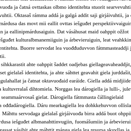
uođa ja čatná ovttaskas olbmo identitehta stuorit searvevuhtii
avuhtii. Oktasaš rámma addá ja galgá addit saji girjáivuhtii, ja
márdusa das movt mii eallit ovttas iešguđet perspektiivvaigui
in ja eallinipmárdusaiguin. Dat vásáhusat maid oahppit ožžot
ešguđet kulturalbmanemiiguin ja árbevieruiguin, leat veahkki
ntitehta. Buorre servodat lea vuođđuduvvon fátmmasteaddji 
ii.
ihkkarastit ahte oahppit šaddet oadjebas giellageavaheaddjit,
et gielalaš identitehta, ja ahte sáhttet geavahit giela jurddašit
 gulahallat ja čatnat oktavuođaid earáide. Giella addá midjiide
 kultuvrralaš dihtomiela. Norggas lea dárogiella ja lulli-, jule
 seammaárvosaš gielat. Dárogiella fátmmasta čállingielaid
ja ođđadárogiella. Dáru mearkagiella lea dohkkehuvvon ollisla
. Máhttu servodaga gielalaš girjáivuođa birra addá buot ohppi
dusa iešguđet albmanahttinvugiin, fuomášumiin ja árbevierui
eassat vásihit ahte máhttit máŋga giela lea resursa skuvllas ja