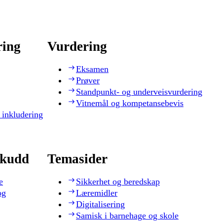
ring
Vurdering
Eksamen
Prøver
Standpunkt- og underveisvurdering
Vitnemål og kompetansebevis
 inkludering
skudd
Temasider
e
Sikkerhet og beredskap
og
Læremidler
Digitalisering
Samisk i barnehage og skole