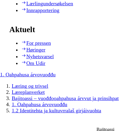
Lærlingundersøkelsen
Innrapportering
Aktuelt
For pressen
Høringer
Nyhetsvarsel
Om Udir
1. Oahpahusa árvovuođđu
Læring og trivsel
Læreplanverket
Bajitoassi – vuođđooahpahusa árvvut ja prinsihpat
1. Oahpahusa árvovuođđu
1.2 Identitehta ja kultuvrralaš girjáivuohta
Bajitoassi