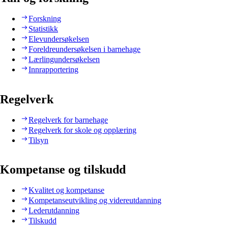
Forskning
Statistikk
Elevundersøkelsen
Foreldreundersøkelsen i barnehage
Lærlingundersøkelsen
Innrapportering
Regelverk
Regelverk for barnehage
Regelverk for skole og opplæring
Tilsyn
Kompetanse og tilskudd
Kvalitet og kompetanse
Kompetanseutvikling og videreutdanning
Lederutdanning
Tilskudd