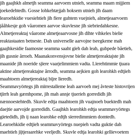
jïh gaajhkh almetjh seamma aarvoem utnieh, seamma maam mijjiem
joekedehtedh. Gosse lohkehtæjjah hoksem utnieh jïh daam
learoehkidie vuesiehtieh jïh fïere guhtem vuejnieh, almetjeaarvoem
jååhkesje goh våaromen aarvoe skuvlesne jïh siebriedahkesne.
1.
Lïerehtimmien aarvoevåarome
Almetjereaktaj våarome almetjeaarvosne jïh dïhte vihkeles bielie
1.1
Almetjeaarvoe
reaktastaaten betneste. Dah universelle aarvojne tseegkeme mah
gaajhkesidie faamosne seamma saaht gïeh dah leah, gubpede båetieh,
1.2
Identiteete jïh kulturellen gellievoete
jïh gusnie årroeh. Maanakonvensjovne bielie almetjereaktajste jïh
1.3
Laejhtehks ussjedimmie jïh etihkeles vuajnoe
maanide jïh noeride sjïere vaarjelimmiem vadta. Lïerehtimmie tjuara
aktine almetjereaktajne årrodh, seamma aejkien goh learohkh edtjieh
1.4
Skaepiedimmievoeteaavoe, eadtjohkevoete jïh
maahtoem almetjereaktaj bïjre lïeredh.
goerehtimmievæljoe
Seammavyörtegs jïh mïrrestalleme leah aarvoeh mej åvteste histovrijen
1.5
Eatnemem krööhkestidh jïh byjresegoerkesevoete
tjïrrh leah gæmhpome, jïh mah annje tjuerieh gorredidh jïh
nænnoestehtedh. Skuvle edtja maahtoem jïh vuajnoeh buektedh mah
1.6
Demokratije jïh meatanårrome
daejtie aarvojde gorredidh. Gaajhkh learohkh edtja seammavyörtegs
gïetedidh, jïh ij naan learohke edtjh sïerredimmiem domtedh.
Learoehkidie edtjieh seammavyörtegs nuepieh vadta guktie dah
maehtieh jïjtjeraarehke veeljedh. Skuvle edtja learohki gellievoetem