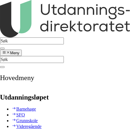
Meny
Hovedmeny
Utdanningsløpet
Barnehage
SFO
Grunnskole
Videregående