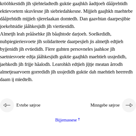
krööhkestidh jïh sjïehteladtedh guktie gaajhkh åadtjoeh dååjrehtidh
ektievoetem skuvlesne jïh siebriedahkesne. Mijjieh gaajhkh maehtebe
dååjrehtidh mijjieh sjïerelaakan domtedh. Dan gaavhtan daarpesjibie
joekehtsidie jååhkesjidh jïh viertiestidh.
Almetjh leah prååsehke jïh båajhtode darjoeh. Soelkedidh,
nubpiegieriesvoete jïh solidariteete daarpesjieh jis almetjh edtjieh
byjjenidh jïh evtiedidh. Fïere guhten persovneles jaahkoe jïh
saetniesvoete edtja jååhkesjidh guktie gaajhkh maehtieh ussjedidh,
jaehkedh jïh frijje håalodh. Learohkh edtjieh jïjtje meatan årrodh
almetjeaarvoem gorredidh jïh ussjedidh guktie dah maehtieh heerredh
daam ij mïedtelh.
Evtebe sæjroe
Minngebe sæjroe
Bijjemassese