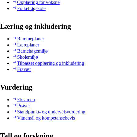
Opplæring for voksne
Folkehøgskole
Læring og inkludering
Rammeplaner
Læreplaner
Barnehagemiljø
Skolemiljø
Tilpasset opplæring og inkludering
Fravær
Vurdering
Eksamen
Prøver
Standpunkt- og underveisvurdering
Vitnemål og kompetansebevis
Tall og forskning