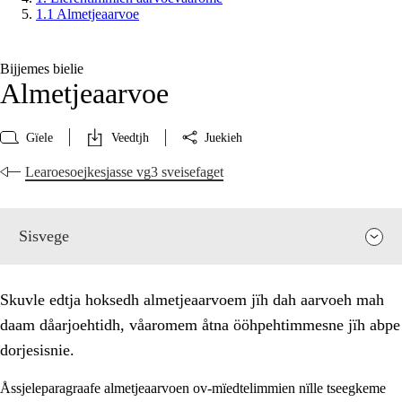
1.1 Almetjeaarvoe
Bijjemes bielie
Almetjeaarvoe
Gïele
Veedtjh
Juekieh
Learoesoejkesjasse vg3 sveisefaget
Sisvege
Skuvle edtja hoksedh almetjeaarvoem jïh dah aarvoeh mah
daam dåarjoehtidh, våaromem åtna ööhpehtimmesne jïh abpe
dorjesisnie.
Åssjeleparagraafe almetjeaarvoen ov-mïedtelimmien nïlle tseegkeme