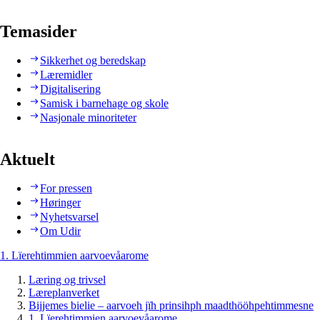
Temasider
Sikkerhet og beredskap
Læremidler
Digitalisering
Samisk i barnehage og skole
Nasjonale minoriteter
Aktuelt
For pressen
Høringer
Nyhetsvarsel
Om Udir
1. Lïerehtimmien aarvoevåarome
Læring og trivsel
Læreplanverket
Bijjemes bielie – aarvoeh jïh prinsihph maadthööhpehtimmesne
1. Lïerehtimmien aarvoevåarome