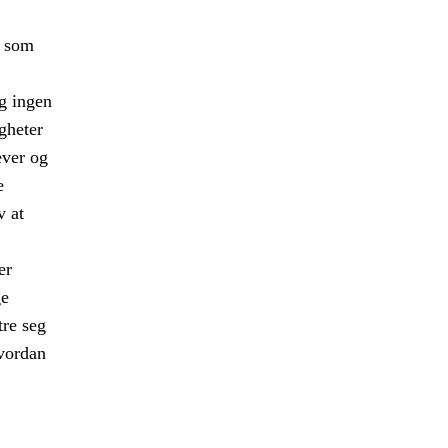
g som
og ingen
gheter
ever og
e
v at
er
ge
tre seg
hvordan