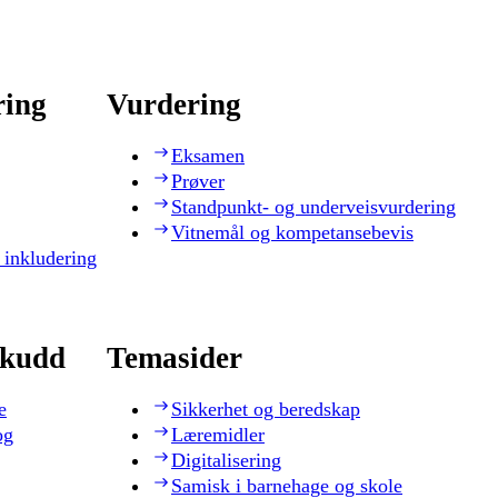
ring
Vurdering
Eksamen
Prøver
Standpunkt- og underveisvurdering
Vitnemål og kompetansebevis
 inkludering
skudd
Temasider
e
Sikkerhet og beredskap
og
Læremidler
Digitalisering
Samisk i barnehage og skole