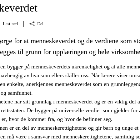
keverdet
Last ned
Del
sørge for at menneskeverdet og de verdiene som stø
egges til grunn for opplæringen og hele virksomhe
en bygger på menneskeverdets ukrenkelighet og at alle menn
uavhengig av hva som ellers skiller oss. Når lærere viser oms
den enkelte, anerkjennes menneskeverdet som en grunnleggen
n og samfunnet.
tene har sitt grunnlag i menneskeverdet og er en viktig del 
rettsstaten. De bygger på universelle verdier som gjelder for 
 er, hvor de kommer fra, og hvor de befinner seg.
en er en del av menneskerettighetene og gir barn og unge et 
en må være i samsvar med menneskerettighetene, samtidig s