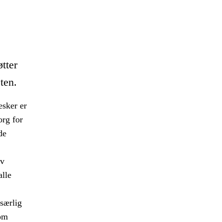
tter
ten.
esker er
org for
de
av
alle
særlig
om