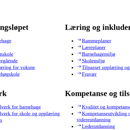
ngsløpet
Læring og inklude
ehage
Rammeplaner
Læreplaner
nskole
Barnehagemiljø
regående
Skolemiljø
æring for voksne
Tilpasset opplæring og
ehøgskole
Fravær
rk
Kompetanse og til
lverk for barnehage
Kvalitet og kompetans
lverk for skole og opplæring
Kompetanseutvikling 
videreutdanning
n
Lederutdanning