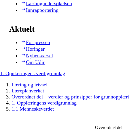
Lærlingundersøkelsen
Innrapportering
Aktuelt
For pressen
Høringer
Nyhetsvarsel
Om Udir
1. Opplæringens verdigrunnlag
Læring og trivsel
Læreplanverket
Overordnet del – verdier og prinsipper for grunnopplær
1. Opplæringens verdigrunnlag
1.1 Menneskeverdet
Overordnet del