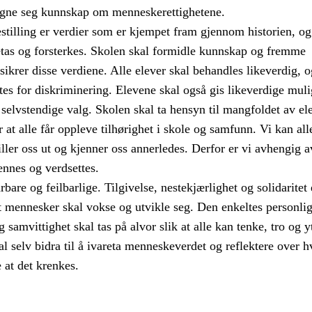
legne seg kunnskap om menneskerettighetene.
estilling er verdier som er kjempet fram gjennom historien, o
retas og forsterkes. Skolen skal formidle kunnskap og fremme
ikrer disse verdiene. Alle elever skal behandles likeverdig, 
ttes for diskriminering. Elevene skal også gis likeverdige muli
a selvstendige valg. Skolen skal ta hensyn til mangfoldet av el
or at alle får oppleve tilhørighet i skole og samfunn. Vi kan all
iller oss ut og kjenner oss annerledes. Derfor er vi avhengig a
ennes og verdsettes.
bare og feilbarlige. Tilgivelse, nestekjærlighet og solidaritet 
t mennesker skal vokse og utvikle seg. Den enkeltes personli
 samvittighet skal tas på alvor slik at alle kan tenke, tro og y
kal selv bidra til å ivareta menneskeverdet og reflektere over 
 at det krenkes.