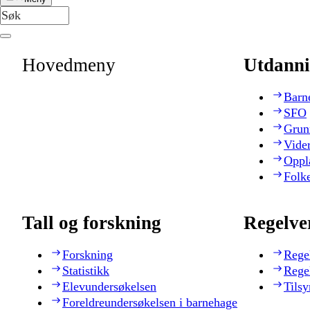
Hovedmeny
Utdanni
Barn
SFO
Grun
Vide
Oppl
Folk
Tall og forskning
Regelve
Forskning
Rege
Statistikk
Rege
Elevundersøkelsen
Tilsy
Foreldreundersøkelsen i barnehage