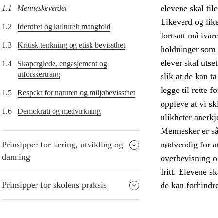
elevene skal ti
1.1
Menneskeverdet
Likeverd og lik
1.2
Identitet og kulturelt mangfold
fortsatt må iva
1.3
Kritisk tenkning og etisk bevissthet
holdninger som s
elever skal utse
1.4
Skaperglede, engasjement og
utforskertrang
slik at de kan t
legge til rette f
1.5
Respekt for naturen og miljøbevissthet
oppleve at vi sk
1.6
Demokrati og medvirkning
ulikheter anerkj
Mennesker er sår
Prinsipper for læring, utvikling og
nødvendig for a
danning
overbevisning og
fritt. Elevene s
Prinsipper for skolens praksis
de kan forhindre