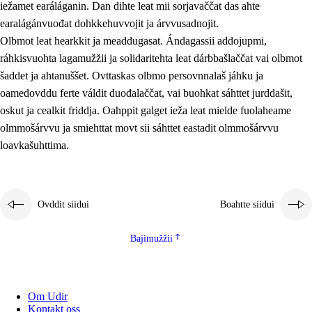
iežamet earáláganin. Dan dihte leat mii sorjavaččat das ahte
earalágánvuođat dohkkehuvvojit ja árvvusadnojit.
Olbmot leat hearkkit ja meaddugasat. Ándagassii addojupmi,
ráhkisvuohta lagamužžii ja solidaritehta leat dárbbašlaččat vai olbmot
šaddet ja ahtanuššet. Ovttaskas olbmo persovnnalaš jáhku ja
oamedovddu ferte váldit duođalaččat, vai buohkat sáhttet jurddašit,
oskut ja cealkit friddja. Oahppit galget ieža leat mielde fuolaheame
olmmošárvvu ja smiehttat movt sii sáhttet eastadit olmmošárvvu
loavkašuhttima.
Ovddit siidui
Boahtte siidui
Bajimužžii
Om Udir
Kontakt oss