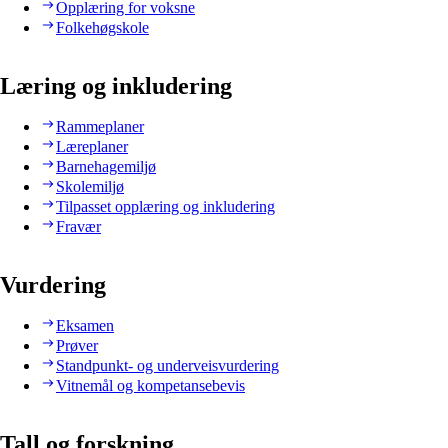
Opplæring for voksne
Folkehøgskole
Læring og inkludering
Rammeplaner
Læreplaner
Barnehagemiljø
Skolemiljø
Tilpasset opplæring og inkludering
Fravær
Vurdering
Eksamen
Prøver
Standpunkt- og underveisvurdering
Vitnemål og kompetansebevis
Tall og forskning