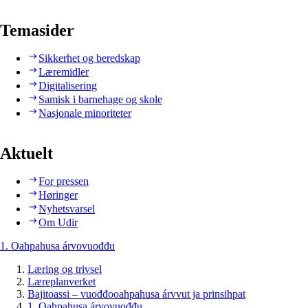
Temasider
Sikkerhet og beredskap
Læremidler
Digitalisering
Samisk i barnehage og skole
Nasjonale minoriteter
Aktuelt
For pressen
Høringer
Nyhetsvarsel
Om Udir
1. Oahpahusa árvovuođđu
Læring og trivsel
Læreplanverket
Bajitoassi – vuođđooahpahusa árvvut ja prinsihpat
1. Oahpahusa árvovuođđu