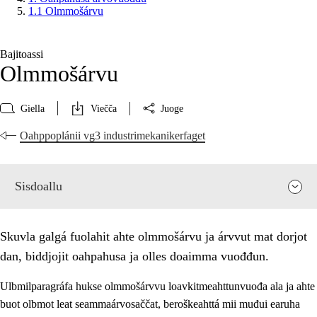
1.1 Olmmošárvu
Bajitoassi
Olmmošárvu
Giella
Viečča
Juoge
Oahppoplánii vg3 industrimekanikerfaget
Sisdoallu
Skuvla galgá fuolahit ahte olmmošárvu ja árvvut mat dorjot
dan, biddjojit oahpahusa ja olles doaimma vuođđun.
Ulbmilparagráfa hukse olmmošárvvu loavkitmeahttunvuođa ala ja ahte
buot olbmot leat seammaárvosaččat, beroškeahttá mii muđui earuha