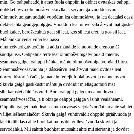
min. Go oahpaheaddjit atnet fuola ohppiin ja oidnet ovttaskas oahppi,
dohkkehuvvo olmmošárvu skuvlla ja servodaga vuođđoárvun.
Olmmošvuoigatvuođaid vuođđun lea olmmošárvu, ja lea deaŧalaš oassi
riektestáhta geađgejuolggis. Vuođđun leat universála árvvut mat gusket
1.
Oahpahusa árvovuođđu
buohkaide, beroškeahttá geat sii leat, gos sii leat eret, ja gos sii leat.
1.1
Olmmošárvu
Mánáidkonvenšuvdna lea oassi
olmmošvuoigatvuođain ja addá mánáide ja nuoraide erenoamáš
1.2
Identitehta ja kultuvrralaš girjáivuohta
suodjalusa. Oahpahus ferte leat olmmošvuoigatvuođaid mielde,
1.3
Kritihkalaš jurddašeapmi ja ehtalaš diđolašvuohta
seammás galget oahppit háhkat máhtu olmmošvuoigatvuođaid birra.
Seammaárvosašvuohta ja dásseárvu leat árvvut maid ovddas leat
1.4
Hutkanillu, beroštupmi ja suokkardanhuovva
dorron historjjá čađa, ja mat ain fertejit fuolahuvvot ja nannejuvvot.
1.5
Luondduákten ja birasdiđolašvuohta
Skuvla galgá gaskkustit máhtu ja ovddidit miellaguottuid mat
sihkkarastet dáid árvvuid. Buot oahppit galget meannuduvvot
1.6
Demokratiija ja mielváikkuheapmi
seammaárvosaččat, ja ii oktage oahppi galgga vásihit vealaheami.
Ohppiin galget maid leat seammaárvosaš vejolašvuođat nu ahte sáhttet
válljet iešheanalaččat. Skuvla galgá vuhtiiváldit ohppiid girjáivuođa ja
láhčit dili dasa ahte buohkat muosáhit gullevašvuođa skuvlii ja
servodahkii. Mii sáhttit buohkat muosáhit ahte mii sierranit ja dovdat