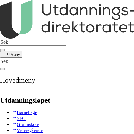
Meny
Hovedmeny
Utdanningsløpet
Barnehage
SFO
Grunnskole
Videregående