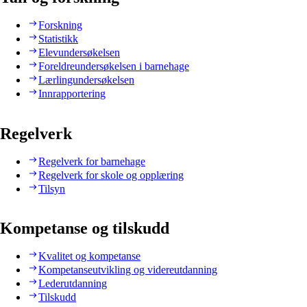
Forskning
Statistikk
Elevundersøkelsen
Foreldreundersøkelsen i barnehage
Lærlingundersøkelsen
Innrapportering
Regelverk
Regelverk for barnehage
Regelverk for skole og opplæring
Tilsyn
Kompetanse og tilskudd
Kvalitet og kompetanse
Kompetanseutvikling og videreutdanning
Lederutdanning
Tilskudd