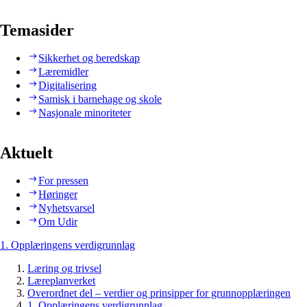
Temasider
Sikkerhet og beredskap
Læremidler
Digitalisering
Samisk i barnehage og skole
Nasjonale minoriteter
Aktuelt
For pressen
Høringer
Nyhetsvarsel
Om Udir
1. Opplæringens verdigrunnlag
Læring og trivsel
Læreplanverket
Overordnet del – verdier og prinsipper for grunnopplæringen
1. Opplæringens verdigrunnlag