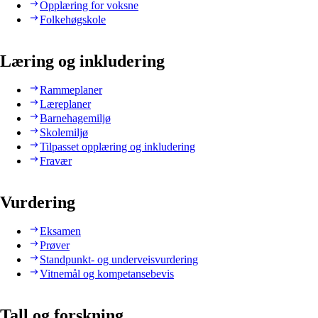
Opplæring for voksne
Folkehøgskole
Læring og inkludering
Rammeplaner
Læreplaner
Barnehagemiljø
Skolemiljø
Tilpasset opplæring og inkludering
Fravær
Vurdering
Eksamen
Prøver
Standpunkt- og underveisvurdering
Vitnemål og kompetansebevis
Tall og forskning