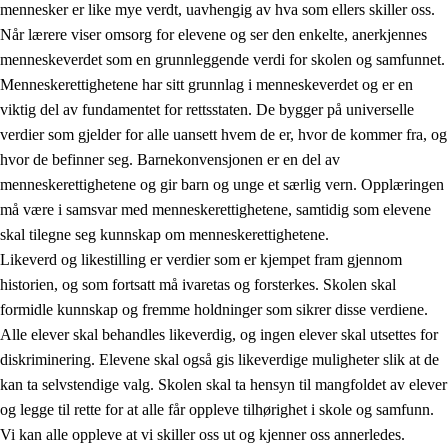
mennesker er like mye verdt, uavhengig av hva som ellers skiller oss.
Når lærere viser omsorg for elevene og ser den enkelte, anerkjennes
menneskeverdet som en grunnleggende verdi for skolen og samfunnet.
Menneskerettighetene har sitt grunnlag i menneskeverdet og er en
1.
Opplæringens verdigrunnlag
viktig del av fundamentet for rettsstaten. De bygger på universelle
1.1
Menneskeverdet
verdier som gjelder for alle uansett hvem de er, hvor de kommer fra, og
hvor de befinner seg. Barnekonvensjonen er en del av
1.2
Identitet og kulturelt mangfold
menneskerettighetene og gir barn og unge et særlig vern. Opplæringen
1.3
Kritisk tenkning og etisk bevissthet
må være i samsvar med menneskerettighetene, samtidig som elevene
skal tilegne seg kunnskap om menneskerettighetene.
1.4
Skaperglede, engasjement og utforskertrang
Likeverd og likestilling er verdier som er kjempet fram gjennom
1.5
Respekt for naturen og miljøbevissthet
historien, og som fortsatt må ivaretas og forsterkes. Skolen skal
formidle kunnskap og fremme holdninger som sikrer disse verdiene.
1.6
Demokrati og medvirkning
Alle elever skal behandles likeverdig, og ingen elever skal utsettes for
diskriminering. Elevene skal også gis likeverdige muligheter slik at de
kan ta selvstendige valg. Skolen skal ta hensyn til mangfoldet av elever
og legge til rette for at alle får oppleve tilhørighet i skole og samfunn.
Vi kan alle oppleve at vi skiller oss ut og kjenner oss annerledes.