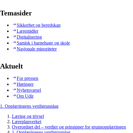
Temasider
Sikkerhet og beredskap
Læremidler
Digitalisering
Samisk i barnehage og skole
Nasjonale minoriteter
Aktuelt
For pressen
Høringer
Nyhetsvarsel
Om Udir
1. Opplæringens verdigrunnlag
Læring og trivsel
Læreplanverket
Overordnet del – verdier og prinsipper for grunnopplæringen
1. Opplæringens verdigrunnlag