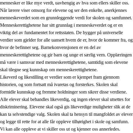
mennesker er like mye verdt, uavhengig av hva som ellers skiller oss.
Når lærere viser omsorg for elevene og ser den enkelte, anerkjennes
menneskeverdet som en grunnleggende verdi for skolen og samfunnet.
Menneskerettighetene har sitt grunnlag i menneskeverdet og er en
1.
Opplæringens verdigrunnlag
viktig del av fundamentet for rettsstaten. De bygger på universelle
1.1
Menneskeverdet
verdier som gjelder for alle uansett hvem de er, hvor de kommer fra, og
hvor de befinner seg. Barnekonvensjonen er en del av
1.2
Identitet og kulturelt mangfold
menneskerettighetene og gir barn og unge et særlig vern. Opplæringen
1.3
Kritisk tenkning og etisk bevissthet
må være i samsvar med menneskerettighetene, samtidig som elevene
skal tilegne seg kunnskap om menneskerettighetene.
1.4
Skaperglede, engasjement og utforskertrang
Likeverd og likestilling er verdier som er kjempet fram gjennom
1.5
Respekt for naturen og miljøbevissthet
historien, og som fortsatt må ivaretas og forsterkes. Skolen skal
formidle kunnskap og fremme holdninger som sikrer disse verdiene.
1.6
Demokrati og medvirkning
Alle elever skal behandles likeverdig, og ingen elever skal utsettes for
diskriminering. Elevene skal også gis likeverdige muligheter slik at de
kan ta selvstendige valg. Skolen skal ta hensyn til mangfoldet av elever
og legge til rette for at alle får oppleve tilhørighet i skole og samfunn.
Vi kan alle oppleve at vi skiller oss ut og kjenner oss annerledes.