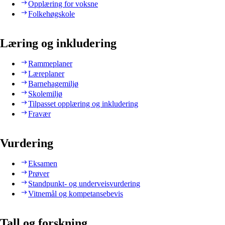
Opplæring for voksne
Folkehøgskole
Læring og inkludering
Rammeplaner
Læreplaner
Barnehagemiljø
Skolemiljø
Tilpasset opplæring og inkludering
Fravær
Vurdering
Eksamen
Prøver
Standpunkt- og underveisvurdering
Vitnemål og kompetansebevis
Tall og forskning