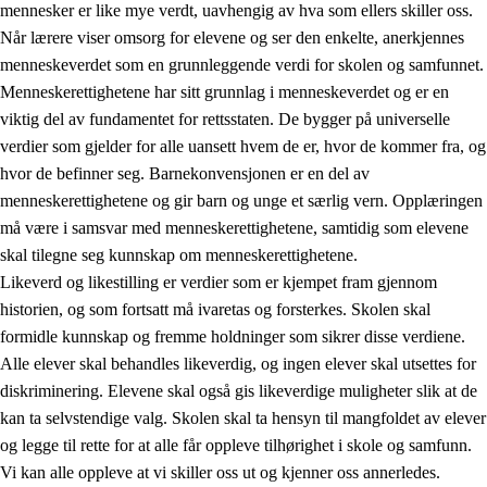
mennesker er like mye verdt, uavhengig av hva som ellers skiller oss.
Når lærere viser omsorg for elevene og ser den enkelte, anerkjennes
menneskeverdet som en grunnleggende verdi for skolen og samfunnet.
Menneskerettighetene har sitt grunnlag i menneskeverdet og er en
1.
Opplæringens verdigrunnlag
viktig del av fundamentet for rettsstaten. De bygger på universelle
1.1
Menneskeverdet
verdier som gjelder for alle uansett hvem de er, hvor de kommer fra, og
hvor de befinner seg. Barnekonvensjonen er en del av
1.2
Identitet og kulturelt mangfold
menneskerettighetene og gir barn og unge et særlig vern. Opplæringen
1.3
Kritisk tenkning og etisk bevissthet
må være i samsvar med menneskerettighetene, samtidig som elevene
skal tilegne seg kunnskap om menneskerettighetene.
1.4
Skaperglede, engasjement og utforskertrang
Likeverd og likestilling er verdier som er kjempet fram gjennom
1.5
Respekt for naturen og miljøbevissthet
historien, og som fortsatt må ivaretas og forsterkes. Skolen skal
formidle kunnskap og fremme holdninger som sikrer disse verdiene.
1.6
Demokrati og medvirkning
Alle elever skal behandles likeverdig, og ingen elever skal utsettes for
diskriminering. Elevene skal også gis likeverdige muligheter slik at de
kan ta selvstendige valg. Skolen skal ta hensyn til mangfoldet av elever
og legge til rette for at alle får oppleve tilhørighet i skole og samfunn.
Vi kan alle oppleve at vi skiller oss ut og kjenner oss annerledes.