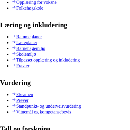
Opplæring for voksne
Folkehøgskole
Læring og inkludering
Rammeplaner
Læreplaner
Barnehagemiljø
Skolemiljø
Tilpasset opplæring og inkludering
Fravær
Vurdering
Eksamen
Prøver
Standpunkt- og underveisvurdering
Vitnemål og kompetansebevis
Tall og forskning