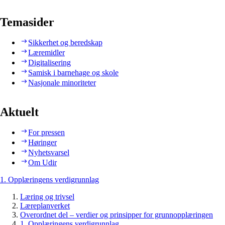
Temasider
Sikkerhet og beredskap
Læremidler
Digitalisering
Samisk i barnehage og skole
Nasjonale minoriteter
Aktuelt
For pressen
Høringer
Nyhetsvarsel
Om Udir
1. Opplæringens verdigrunnlag
Læring og trivsel
Læreplanverket
Overordnet del – verdier og prinsipper for grunnopplæringen
1. Opplæringens verdigrunnlag