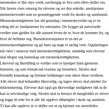
mennesker er like mye verdt, uavhengig av hva som ellers skiller oss.
Når lærere viser omsorg for elevene og ser den enkelte, anerkjennes
menneskeverdet som en grunnleggende verdi for skolen og samfunnet.
Menneskerettighetene har sitt grunnlag i menneskeverdet og er en
1.
Opplæringens verdigrunnlag
viktig del av fundamentet for rettsstaten. De bygger på universelle
1.1
Menneskeverdet
verdier som gjelder for alle uansett hvem de er, hvor de kommer fra, og
hvor de befinner seg. Barnekonvensjonen er en del av
1.2
Identitet og kulturelt mangfold
menneskerettighetene og gir barn og unge et særlig vern. Opplæringen
1.3
Kritisk tenkning og etisk bevissthet
må være i samsvar med menneskerettighetene, samtidig som elevene
skal tilegne seg kunnskap om menneskerettighetene.
1.4
Skaperglede, engasjement og utforskertrang
Likeverd og likestilling er verdier som er kjempet fram gjennom
1.5
Respekt for naturen og miljøbevissthet
historien, og som fortsatt må ivaretas og forsterkes. Skolen skal
formidle kunnskap og fremme holdninger som sikrer disse verdiene.
1.6
Demokrati og medvirkning
Alle elever skal behandles likeverdig, og ingen elever skal utsettes for
diskriminering. Elevene skal også gis likeverdige muligheter slik at de
kan ta selvstendige valg. Skolen skal ta hensyn til mangfoldet av elever
og legge til rette for at alle får oppleve tilhørighet i skole og samfunn.
Vi kan alle oppleve at vi skiller oss ut og kjenner oss annerledes.