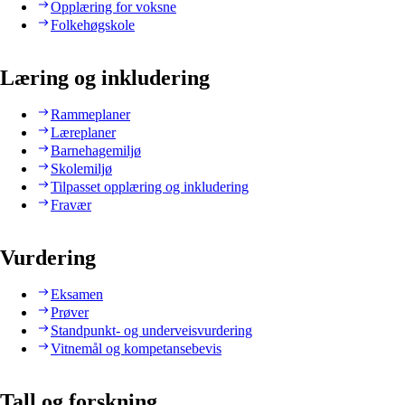
Opplæring for voksne
Folkehøgskole
Læring og inkludering
Rammeplaner
Læreplaner
Barnehagemiljø
Skolemiljø
Tilpasset opplæring og inkludering
Fravær
Vurdering
Eksamen
Prøver
Standpunkt- og underveisvurdering
Vitnemål og kompetansebevis
Tall og forskning