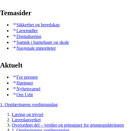
Temasider
Sikkerhet og beredskap
Læremidler
Digitalisering
Samisk i barnehage og skole
Nasjonale minoriteter
Aktuelt
For pressen
Høringer
Nyhetsvarsel
Om Udir
1. Opplæringens verdigrunnlag
Læring og trivsel
Læreplanverket
Overordnet del – verdier og prinsipper for grunnopplæringen
1. Opplæringens verdigrunnlag