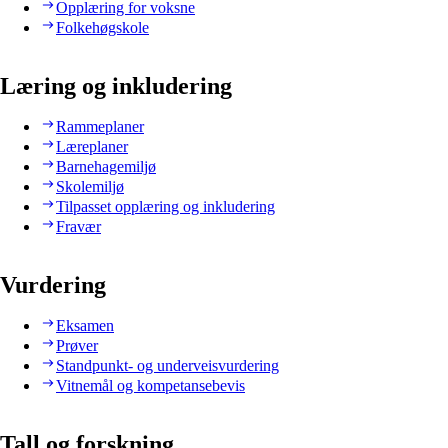
Opplæring for voksne
Folkehøgskole
Læring og inkludering
Rammeplaner
Læreplaner
Barnehagemiljø
Skolemiljø
Tilpasset opplæring og inkludering
Fravær
Vurdering
Eksamen
Prøver
Standpunkt- og underveisvurdering
Vitnemål og kompetansebevis
Tall og forskning