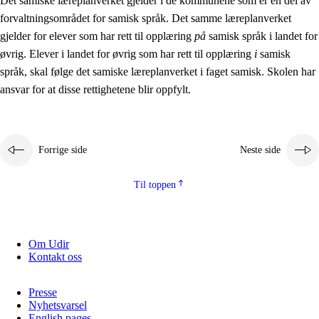
Det samiske læreplanverket gjelder i de kommunene som er en del av
forvaltningsområdet for samisk språk. Det samme læreplanverket
gjelder for elever som har rett til opplæring
på
samisk språk i landet for
øvrig. Elever i landet for øvrig som har rett til opplæring
i
samisk
språk, skal følge det samiske læreplanverket i faget samisk. Skolen har
ansvar for at disse rettighetene blir oppfylt.
Forrige side
Neste side
Til toppen
Om Udir
Kontakt oss
Presse
Nyhetsvarsel
English pages