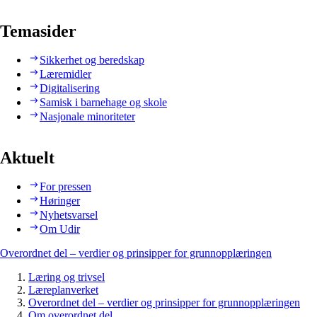
Temasider
Sikkerhet og beredskap
Læremidler
Digitalisering
Samisk i barnehage og skole
Nasjonale minoriteter
Aktuelt
For pressen
Høringer
Nyhetsvarsel
Om Udir
Overordnet del – verdier og prinsipper for grunnopplæringen
Læring og trivsel
Læreplanverket
Overordnet del – verdier og prinsipper for grunnopplæringen
Om overordnet del