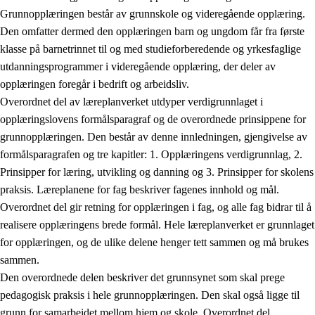
Grunnopplæringen består av grunnskole og videregående opplæring.
Den omfatter dermed den opplæringen barn og ungdom får fra første
klasse på barnetrinnet til og med studieforberedende og yrkesfaglige
utdanningsprogrammer i videregående opplæring, der deler av
opplæringen foregår i bedrift og arbeidsliv.
Overordnet del av læreplanverket utdyper verdigrunnlaget i
opplæringslovens formålsparagraf og de overordnede prinsippene for
grunnopplæringen. Den består av denne innledningen, gjengivelse av
formålsparagrafen og tre kapitler: 1. Opplæringens verdigrunnlag, 2.
Prinsipper for læring, utvikling og danning og 3. Prinsipper for skolens
praksis. Læreplanene for fag beskriver fagenes innhold og mål.
Overordnet del gir retning for opplæringen i fag, og alle fag bidrar til å
realisere opplæringens brede formål. Hele læreplanverket er grunnlaget
for opplæringen, og de ulike delene henger tett sammen og må brukes
sammen.
Den overordnede delen beskriver det grunnsynet som skal prege
pedagogisk praksis i hele grunnopplæringen. Den skal også ligge til
grunn for samarbeidet mellom hjem og skole. Overordnet del