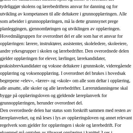
tydeliggjør skolens og lærebedriftens ansvar for danning og for
utvikling av kompetansen til alle deltakere i grunnopplæringen. Alle
som arbeider i grunnopplæringen, må la dette grunnsynet prege
planleggingen, gjennomføringen og utviklingen av opplæringen.
Hovedmålgruppen for overordnet del er alle som har et ansvar for
opplæringen: lærere, instruktører, assistenter, skoleledere, skoleeiere,
andre yrkesgrupper i skolen og lærebedrifter. Den overordnede delen
gjelder opplæringen for elever, lærlinger, lærekandidater,
praksisbrevkandidater og voksne deltakere i grunnskole, videregående
opplæring og voksenopplæring. I overordnet del brukes i hovedsak
begrepene «elev», «lærer» og «skole» om alle som deltar i opplæring,
alle ansatte, alle skoler og alle lærebedrifter. Lærerutdanningene skal
bygge på opplæringsloven og gjeldende læreplanverk for
grunnopplæringen, herunder overordnet del.
Den overordnede delen har status som forskrift sammen med resten av
læreplanverket, og må leses i lys av opplæringsloven og annet relevant
regelverk som gjelder for opplæringen i skole og lærebedrift. For
eksempel må omtalen av tilpasset opplæring i kapittel 3 ses i