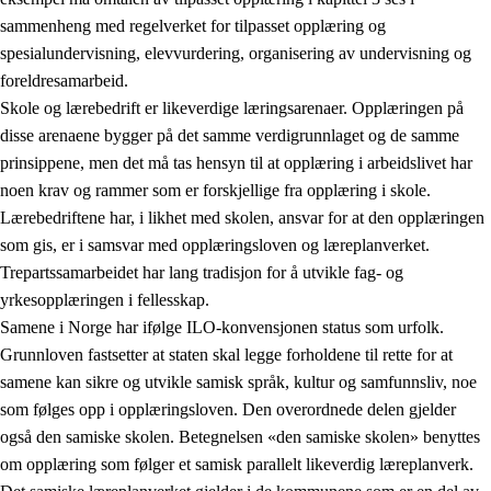
sammenheng med regelverket for tilpasset opplæring og
spesialundervisning, elevvurdering, organisering av undervisning og
foreldresamarbeid.
Skole og lærebedrift er likeverdige læringsarenaer. Opplæringen på
disse arenaene bygger på det samme verdigrunnlaget og de samme
prinsippene, men det må tas hensyn til at opplæring i arbeidslivet har
noen krav og rammer som er forskjellige fra opplæring i skole.
Lærebedriftene har, i likhet med skolen, ansvar for at den opplæringen
som gis, er i samsvar med opplæringsloven og læreplanverket.
Trepartssamarbeidet har lang tradisjon for å utvikle fag- og
yrkesopplæringen i fellesskap.
Samene i Norge har ifølge ILO-konvensjonen status som urfolk.
Grunnloven fastsetter at staten skal legge forholdene til rette for at
samene kan sikre og utvikle samisk språk, kultur og samfunnsliv, noe
som følges opp i opplæringsloven. Den overordnede delen gjelder
også den samiske skolen. Betegnelsen «den samiske skolen» benyttes
om opplæring som følger et samisk parallelt likeverdig læreplanverk.