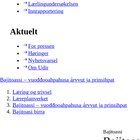
Lærlingundersøkelsen
Innrapportering
Aktuelt
For pressen
Høringer
Nyhetsvarsel
Om Udir
Bajitoassi – vuođđooahpahusa árvvut ja prinsihpat
Læring og trivsel
Læreplanverket
Bajitoassi – vuođđooahpahusa árvvut ja prinsihpat
Bajitoasi birra
Bajitoassi