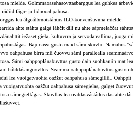
tosa mielde. Golmmaoasehasovttasbarggus lea guhkes árbevi
i ráđiid fága- ja fidnooahpahusa.
orggas lea álgoálbmotstáhtus ILO-konvenšuvnna mielde.
rida ahte stáhta galgá láhčit dili nu ahte sápmelaččat sáhtte
ovdánahttit iežaset giela, kultuvrra ja servodateallima, juoga mi
pahuslágas. Bajitoassi gusto maid sámi skuvlii. Namahus "s
vvo oahpahusa birra mii čuovvu sámi parallealla seammaárv
osa. Sámi oahppoplánabuvttus gusto dain suohkaniin mat lea
aid hálddašanguovllus. Seamma oahppaplánabuvttus gusto oh
uđui lea vuoigatvuohta oažžut oahpahusa sámegillii,. Oahppit
lea vuoigatvuohta oažžut oahpahusa sámegielas, galget čuovvu
osa sámegielfágas. Skuvllas lea ovddasvástádus das ahte dát
llašuvvet.