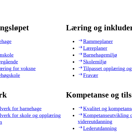
ngsløpet
Læring og inklude
ehage
Rammeplaner
Læreplaner
nskole
Barnehagemiljø
regående
Skolemiljø
æring for voksne
Tilpasset opplæring og
ehøgskole
Fravær
rk
Kompetanse og til
lverk for barnehage
Kvalitet og kompetans
lverk for skole og opplæring
Kompetanseutvikling 
videreutdanning
n
Lederutdanning