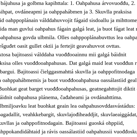
 bájuhusa ja golbma kapihttala: 1. Oahpahusa árvovuođđu, 2.
ihpat, ovdáneapmi ja oahppahábmen ja 3. Skuvlla praksisa
id oahppoplánain válddahuvvojit fágaid sisdoallu ja mihttomea
ida man guvlui oahpahus fágain galgá leat, ja buot fágat leat
ahpahusa govda ulbmila. Olles oahppoplánabuvttus lea oahp
šguđet oasit gullet oktii ja fertejit geavahuvvot ovttas.
osa bajitoassi válddaha vuođđooainnu mii galgá báidnit
ksisa olles vuođđooahpahusas. Dat galgá maid leat vuođđun r
sbargui. Bajitoassi čielggasmahttá skuvlla ja oahppofitnodaga
a oahppahábmemis ja buot vuođđooahpahusa oassálastiid gea
Buohkat geat barget vuođđooahpahusas, geatnegahttojit diktit
idnit oahpahusa plánema, čađaheami ja ovdánahttima.
ulbmiljoavku leat buohkat geain lea oahpahusovddasvástádus:
agadallit, veahkkebargit, skuvlajođiheaddjit, skuvlaeaiggádat
uvllas ja oahppofitnodagain. Bajitoassi guoská ohppiid,
ahppokandidáhtaid ja rávis oassálastiid oahpahussii vuođđosku