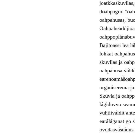
joatkkaskuvllas
doahpagiid "oahp
oahpahusas, buot
Oahpaheaddjioah
oahppoplánabuvt
Bajitoassi lea l
lohkat oahpahusl
skuvllas ja oah
oahpahusa váldd
earenoamášoahp
organiserema ja
Skuvla ja oahpp
lágiduvvo seamm
vuhtiiváldit ah
earáláganat go 
ovddasvástádus 