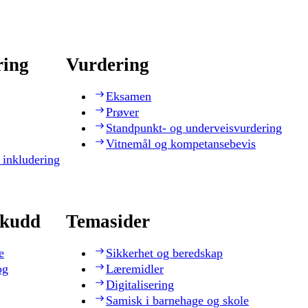
ring
Vurdering
Eksamen
Prøver
Standpunkt- og underveisvurdering
Vitnemål og kompetansebevis
 inkludering
skudd
Temasider
e
Sikkerhet og beredskap
og
Læremidler
Digitalisering
Samisk i barnehage og skole