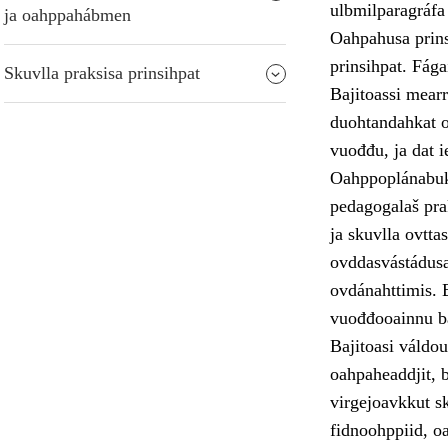
ulbmilparagráfa
ja oahppahábmen
Oahpahusa prins
prinsihpat. Fága
Skuvlla praksisa prinsihpat
Bajitoassi mearr
duohtandahkat o
vuođđu, ja dat ie
Oahppoplánabukt
pedagogalaš pra
ja skuvlla ovtta
ovddasvástádus
ovdánahttimis. 
vuođđooainnu bá
Bajitoasi váldo
oahpaheaddjit, b
virgejoavkkut sk
fidnoohppiid, o