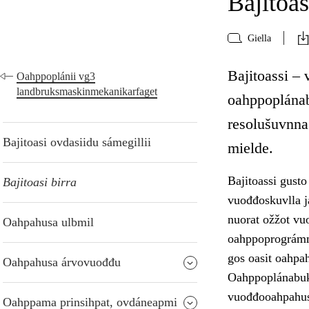
Bajitoas
Giella
Bajitoassi – 
Oahppoplánii vg3
landbruksmaskinmekanikarfaget
oahppoplánab
resolušuvnna
Bajitoasi ovdasiidu sámegillii
mielde.
Bajitoassi gust
Bajitoasi birra
vuođđoskuvlla j
nuorat ožžot vu
Oahpahusa ulbmil
oahppoprográmm
gos oasit oahpa
Oahpahusa árvovuođđu
Oahppoplánabukt
vuođđooahpahusa
Oahppama prinsihpat, ovdáneapmi