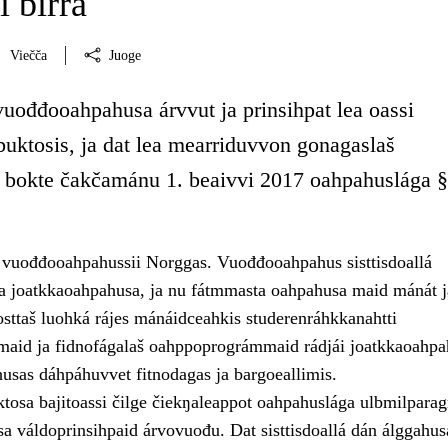
i birra
Viečča
Juoge
vuođđooahpahusa árvvut ja prinsihpat lea oassi
uktosis, ja dat lea mearriduvvon gonagaslaš
 bokte čakčamánu 1. beaivvi 2017 oahpahuslága §
o vuođđooahpahussii Norggas. Vuođđooahpahus sisttisdoallá
a joatkkaoahpahusa, ja nu fátmmasta oahpahusa maid mánát j
osttaš luohká rájes mánáidceahkis studerenráhkkanahtti
aid ja fidnofágalaš oahppoprográmmaid rádjái joatkkaoahpa
husas dáhpáhuvvet fitnodagas ja bargoeallimis.
osa bajitoassi čilge čiekŋaleappot oahpahuslága ulbmilparagr
 váldoprinsihpaid árvovuođu. Dat sisttisdoallá dán álggahus