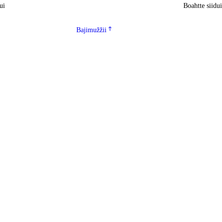
ui
Boahtte siidu
Bajimužžii