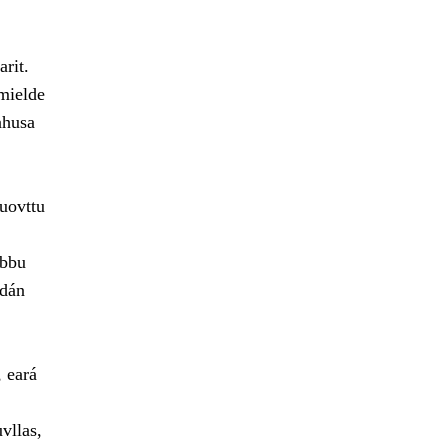
rit.
 mielde
ahusa
uovttu
lbbu
 dán
, eará
vllas,