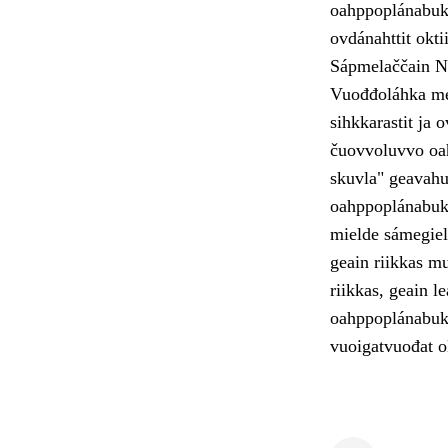
oahppoplánabuk
ovdánahttit okti
Sápmelaččain N
Vuođđoláhka mear
sihkkarastit ja 
čuovvoluvvo oah
skuvla" geavahu
oahppoplánabukt
mielde sámegiel
geain riikkas m
riikkas, geain 
oahppoplánabukt
vuoigatvuođat o