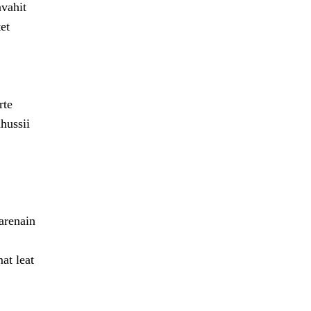
avahit
et
rte
hussii
arenain
at leat