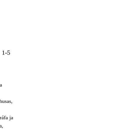
 1-5
a
husas,
áfa ja
a,