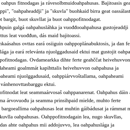
, oahpus fitnodagas ja rávesolbmuidoahpahusas. Bajitoasis ge
pi", "oahpaheaddji" ja "skuvla" buohkaid birra geat oassálast
 bargit, buot skuvllat ja buot oahppofitnodagat.
puin galgá oahpahusláhka ja vuođđooahpahusa gustojeaddji
tus leat vuođđun, dás maid bajitoassi.
áhkaásahus ovttas eará osiiguin oahppoplánabuktosis, ja dan fe
ága ja eará relevánta njuolggadusaid ektui mat gustojit oahpa
ppofitnodagas. Ovdamearkka dihte ferte geahččat heivehuvvon
aheami goalmmát kapihttalis heivehuvvon oahpahusa ja
aheami njuolggadusaid, oahppiárvvoštallama, oahpaheami
 vánhenovttasbarggu ektui.
ofitnodat leat seammaárvosaš oahppanarenat. Oahpahus dáin 
a árvovuođu ja seamma prinsihpaid mielde, muhto ferte
te bargoeallima oahpahusas leat muhtin gáibádusat ja rámmat m
skuvlla oahpahusas. Oahppofitnodagain lea, nugo skuvllas,
das ahte oahpahus mii addojuvvo, lea oahpahuslága ja