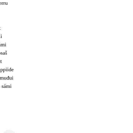
erru
t
i
ámi
osaš
t
ppiide
 muđui
t sámi