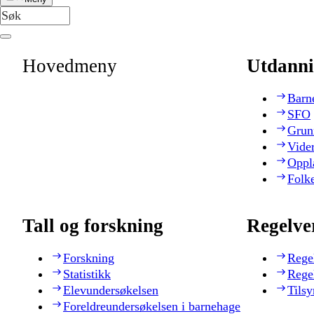
Hovedmeny
Utdanni
Barn
SFO
Grun
Vide
Oppl
Folk
Tall og forskning
Regelve
Forskning
Rege
Statistikk
Rege
Elevundersøkelsen
Tilsy
Foreldreundersøkelsen i barnehage