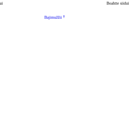
ui
Boahtte siidu
Bajimužžii