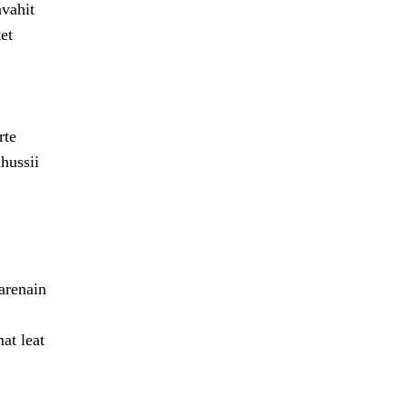
avahit
et
rte
hussii
arenain
at leat