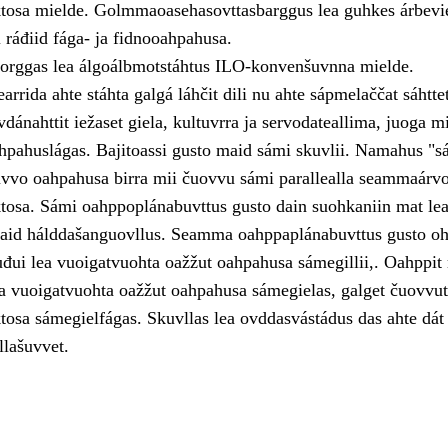
tosa mielde. Golmmaoasehasovttasbarggus lea guhkes árbevi
i ráđiid fága- ja fidnooahpahusa.
orggas lea álgoálbmotstáhtus ILO-konvenšuvnna mielde.
rida ahte stáhta galgá láhčit dili nu ahte sápmelaččat sáhtte
ovdánahttit iežaset giela, kultuvrra ja servodateallima, juoga mi
pahuslágas. Bajitoassi gusto maid sámi skuvlii. Namahus "s
vvo oahpahusa birra mii čuovvu sámi parallealla seammaárv
osa. Sámi oahppoplánabuvttus gusto dain suohkaniin mat lea
aid hálddašanguovllus. Seamma oahppaplánabuvttus gusto oh
uđui lea vuoigatvuohta oažžut oahpahusa sámegillii,. Oahppit
lea vuoigatvuohta oažžut oahpahusa sámegielas, galget čuovvu
osa sámegielfágas. Skuvllas lea ovddasvástádus das ahte dát
llašuvvet.