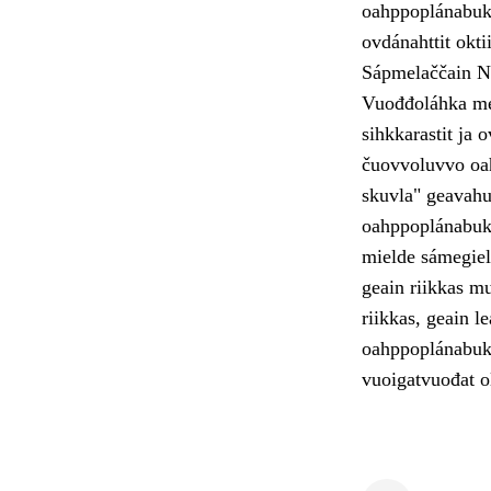
oahppoplánabuk
ovdánahttit okti
Sápmelaččain N
Vuođđoláhka mear
sihkkarastit ja 
čuovvoluvvo oah
skuvla" geavahu
oahppoplánabukt
mielde sámegiel
geain riikkas m
riikkas, geain 
oahppoplánabukt
vuoigatvuođat o