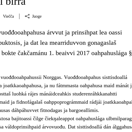
i birra
Viečča
Juoge
vuođđooahpahusa árvvut ja prinsihpat lea oassi
uktosis, ja dat lea mearriduvvon gonagaslaš
 bokte čakčamánu 1. beaivvi 2017 oahpahuslága §
o vuođđooahpahussii Norggas. Vuođđooahpahus sisttisdoallá
a joatkkaoahpahusa, ja nu fátmmasta oahpahusa maid mánát j
osttaš luohká rájes mánáidceahkis studerenráhkkanahtti
aid ja fidnofágalaš oahppoprográmmaid rádjái joatkkaoahpa
husas dáhpáhuvvet fitnodagas ja bargoeallimis.
osa bajitoassi čilge čiekŋaleappot oahpahuslága ulbmilparagr
 váldoprinsihpaid árvovuođu. Dat sisttisdoallá dán álggahus