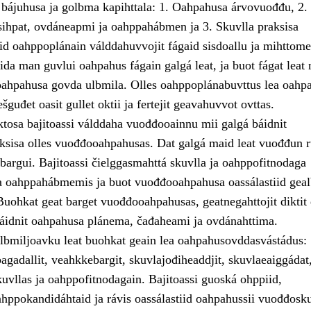
 bájuhusa ja golbma kapihttala: 1. Oahpahusa árvovuođđu, 2.
ihpat, ovdáneapmi ja oahppahábmen ja 3. Skuvlla praksisa
id oahppoplánain válddahuvvojit fágaid sisdoallu ja mihttomea
ida man guvlui oahpahus fágain galgá leat, ja buot fágat leat
ahpahusa govda ulbmila. Olles oahppoplánabuvttus lea oahp
šguđet oasit gullet oktii ja fertejit geavahuvvot ovttas.
osa bajitoassi válddaha vuođđooainnu mii galgá báidnit
ksisa olles vuođđooahpahusas. Dat galgá maid leat vuođđun r
sbargui. Bajitoassi čielggasmahttá skuvlla ja oahppofitnodaga
a oahppahábmemis ja buot vuođđooahpahusa oassálastiid gea
Buohkat geat barget vuođđooahpahusas, geatnegahttojit diktit
idnit oahpahusa plánema, čađaheami ja ovdánahttima.
ulbmiljoavku leat buohkat geain lea oahpahusovddasvástádus:
agadallit, veahkkebargit, skuvlajođiheaddjit, skuvlaeaiggádat
uvllas ja oahppofitnodagain. Bajitoassi guoská ohppiid,
ahppokandidáhtaid ja rávis oassálastiid oahpahussii vuođđosku