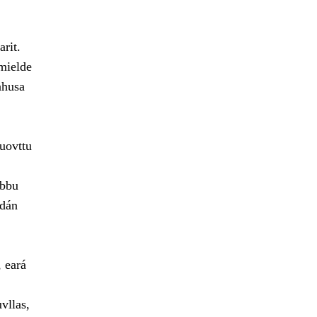
rit.
 mielde
ahusa
uovttu
lbbu
 dán
, eará
vllas,