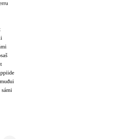
erru
t
i
ámi
osaš
t
ppiide
 muđui
t sámi