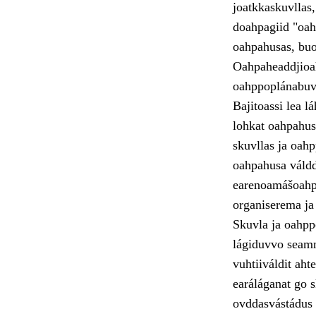
joatkkaskuvllas
doahpagiid "oahp
oahpahusas, buot
Oahpaheaddjioah
oahppoplánabuvt
Bajitoassi lea l
lohkat oahpahusl
skuvllas ja oah
oahpahusa váldd
earenoamášoahp
organiserema ja
Skuvla ja oahpp
lágiduvvo seamm
vuhtiiváldit ah
earáláganat go 
ovddasvástádus 