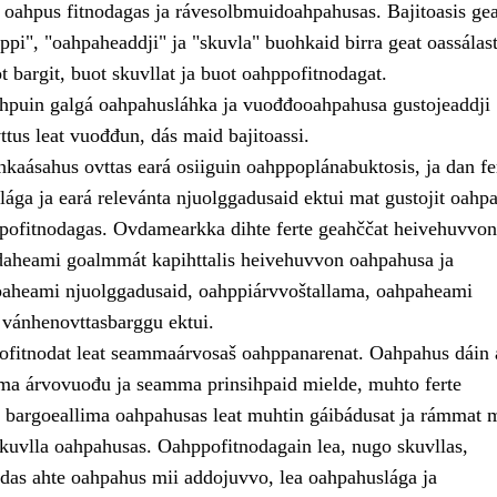
, oahpus fitnodagas ja rávesolbmuidoahpahusas. Bajitoasis ge
pi", "oahpaheaddji" ja "skuvla" buohkaid birra geat oassálast
 bargit, buot skuvllat ja buot oahppofitnodagat.
puin galgá oahpahusláhka ja vuođđooahpahusa gustojeaddji
tus leat vuođđun, dás maid bajitoassi.
áhkaásahus ovttas eará osiiguin oahppoplánabuktosis, ja dan fe
ága ja eará relevánta njuolggadusaid ektui mat gustojit oahpa
ppofitnodagas. Ovdamearkka dihte ferte geahččat heivehuvvon
aheami goalmmát kapihttalis heivehuvvon oahpahusa ja
aheami njuolggadusaid, oahppiárvvoštallama, oahpaheami
 vánhenovttasbarggu ektui.
ofitnodat leat seammaárvosaš oahppanarenat. Oahpahus dáin 
a árvovuođu ja seamma prinsihpaid mielde, muhto ferte
te bargoeallima oahpahusas leat muhtin gáibádusat ja rámmat m
skuvlla oahpahusas. Oahppofitnodagain lea, nugo skuvllas,
das ahte oahpahus mii addojuvvo, lea oahpahuslága ja