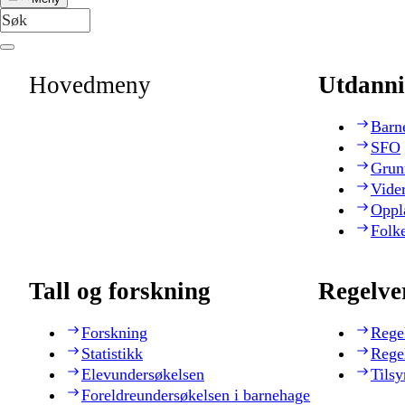
Hovedmeny
Utdanni
Barn
SFO
Grun
Vide
Oppl
Folk
Tall og forskning
Regelve
Forskning
Rege
Statistikk
Rege
Elevundersøkelsen
Tilsy
Foreldreundersøkelsen i barnehage