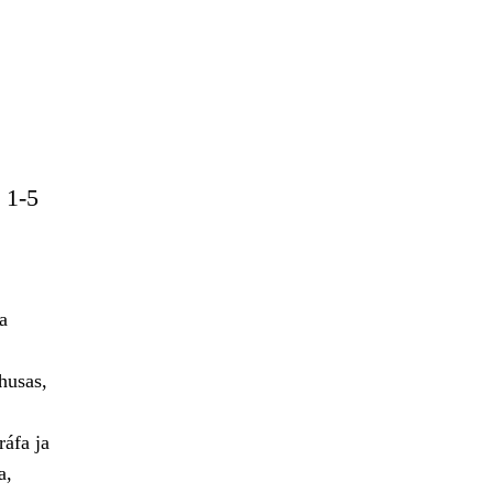
 1-5
a
husas,
áfa ja
a,