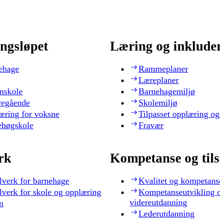
ngsløpet
Læring og inklude
ehage
Rammeplaner
Læreplaner
nskole
Barnehagemiljø
regående
Skolemiljø
æring for voksne
Tilpasset opplæring og
ehøgskole
Fravær
rk
Kompetanse og til
lverk for barnehage
Kvalitet og kompetans
lverk for skole og opplæring
Kompetanseutvikling 
videreutdanning
n
Lederutdanning