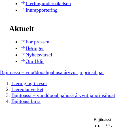
Lærlingundersøkelsen
Innrapportering
Aktuelt
For pressen
Høringer
Nyhetsvarsel
Om Udir
Bajitoassi – vuođđooahpahusa árvvut ja prinsihpat
Læring og trivsel
Læreplanverket
Bajitoassi – vuođđooahpahusa árvvut ja prinsihpat
Bajitoasi birra
Bajitoassi