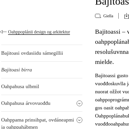
Bajitoas
Giella
Bajitoassi – 
Oahppoplánii design og arkitektur
oahppoplánab
resolušuvnna
Bajitoasi ovdasiidu sámegillii
mielde.
Bajitoasi birra
Bajitoassi gust
vuođđoskuvlla j
Oahpahusa ulbmil
nuorat ožžot vu
oahppoprográmm
Oahpahusa árvovuođđu
gos oasit oahpa
Oahppoplánabukt
Oahppama prinsihpat, ovdáneapmi
vuođđooahpahusa
ja oahppahábmen