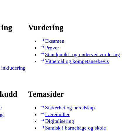
ring
Vurdering
Eksamen
Prøver
Standpunkt- og underveisvurdering
Vitnemål og kompetansebevis
 inkludering
skudd
Temasider
e
Sikkerhet og beredskap
og
Læremidler
Digitalisering
Samisk i barnehage og skole