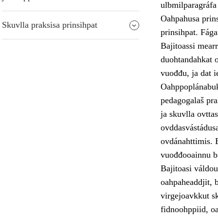
ulbmilparagráfa
Oahpahusa prins
Skuvlla praksisa prinsihpat
prinsihpat. Fága
Bajitoassi mearr
duohtandahkat o
vuođđu, ja dat ie
Oahppoplánabukt
pedagogalaš pra
ja skuvlla ovtta
ovddasvástádus
ovdánahttimis. 
vuođđooainnu bá
Bajitoasi váldo
oahpaheaddjit, b
virgejoavkkut sk
fidnoohppiid, o