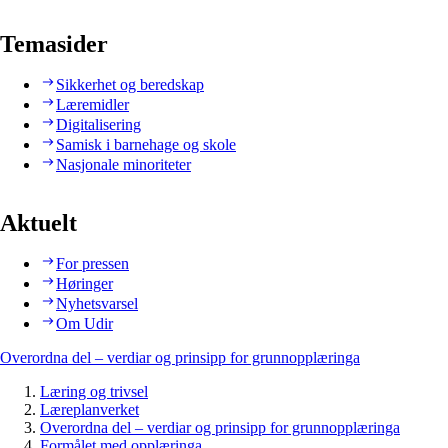
Temasider
Sikkerhet og beredskap
Læremidler
Digitalisering
Samisk i barnehage og skole
Nasjonale minoriteter
Aktuelt
For pressen
Høringer
Nyhetsvarsel
Om Udir
Overordna del – verdiar og prinsipp for grunnopplæringa
Læring og trivsel
Læreplanverket
Overordna del – verdiar og prinsipp for grunnopplæringa
Formålet med opplæringa