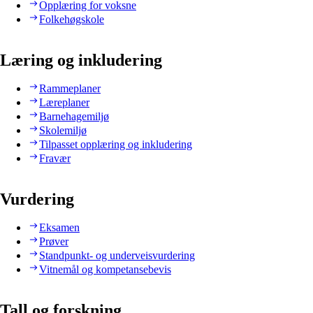
Opplæring for voksne
Folkehøgskole
Læring og inkludering
Rammeplaner
Læreplaner
Barnehagemiljø
Skolemiljø
Tilpasset opplæring og inkludering
Fravær
Vurdering
Eksamen
Prøver
Standpunkt- og underveisvurdering
Vitnemål og kompetansebevis
Tall og forskning