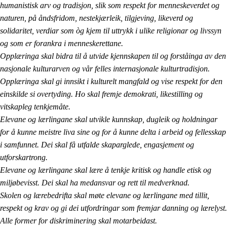
humanistisk arv og tradisjon, slik som respekt for menneskeverdet og
naturen, på åndsfridom, nestekjærleik, tilgjeving, likeverd og
solidaritet, verdiar som òg kjem til uttrykk i ulike religionar og livssyn
og som er forankra i menneskerettane.
Opplæringa skal bidra til å utvide kjennskapen til og forståinga av den
nasjonale kulturarven og vår felles internasjonale kulturtradisjon.
Opplæringa skal gi innsikt i kulturelt mangfald og vise respekt for den
einskilde si overtyding. Ho skal fremje demokrati, likestilling og
vitskapleg tenkjemåte.
Elevane og lærlingane skal utvikle kunnskap, dugleik og holdningar
for å kunne meistre liva sine og for å kunne delta i arbeid og fellesskap
i samfunnet. Dei skal få utfalde skaparglede, engasjement og
utforskartrong.
Elevane og lærlingane skal lære å tenkje kritisk og handle etisk og
miljøbevisst. Dei skal ha medansvar og rett til medverknad.
Skolen og lærebedrifta skal møte elevane og lærlingane med tillit,
respekt og krav og gi dei utfordringar som fremjar danning og lærelyst.
Alle former for diskriminering skal motarbeidast.