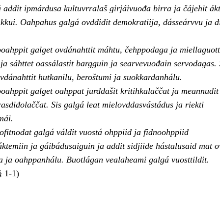
addit ipmárdusa kultuvrralaš girjáivuođa birra ja čájehit ák
kkui. Oahpahus galgá ovddidit demokratiija, dásseárvvu ja d
ooahppit galget ovdánahttit máhtu, čehppodaga ja miellaguott
s ja sáhttet oassálastit bargguin ja searvevuođain servodagas. 
ovdánahttit hutkanilu, beroštumi ja suokkardanhálu.
ooahppit galget oahppat jurddašit kritihkalaččat ja meannudit
rasdiđolaččat. Sis galgá leat mielovddasvástádus ja riekti
mái.
fitnodat galgá váldit vuostá ohppiid ja fidnoohppiid
ktemiin ja gáibádusaiguin ja addit sidjiide hástalusaid mat o
a oahppanhálu. Buotlágan vealaheami galgá vuosttildit.
 1-1)