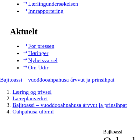
Lærlingundersøkelsen
Innrapportering
Aktuelt
For pressen
Høringer
Nyhetsvarsel
Om Udir
Bajitoassi – vuođđooahpahusa árvvut ja prinsihpat
Læring og trivsel
Læreplanverket
Bajitoassi – vuođđooahpahusa árvvut ja prinsihpat
Oahpahusa ulbmil
Bajitoassi