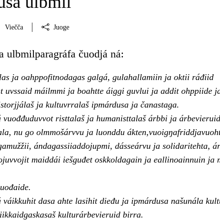
sa ulbmil
Viečča
Juoge
 ulbmilparagráfa čuodjá ná:
as ja oahppofitnodagas galgá, gulahallamiin ja oktii ráđiid
t uvssaid máilmmi ja boahtte áiggi guvlui ja addit ohppiide j
storjjálaš ja kultuvrralaš ipmárdusa ja čanastaga.
vuođđuduvvot risttalaš ja humanisttalaš árbbi ja árbevierui
la, nu go olmmošárvvu ja luonddu ákten,vuoigŋafriddjavuoh
gamužžii, ándagassiiaddojupmi, dásseárvu ja solidaritehta, á
juvvojit maiddái iešguđet oskkoldagain ja eallinoainnuin ja 
uođaide.
váikkuhit dasa ahte lasihit dieđu ja ipmárdusa našunála kult
iikkaidgaskasaš kulturárbevieruid birra.