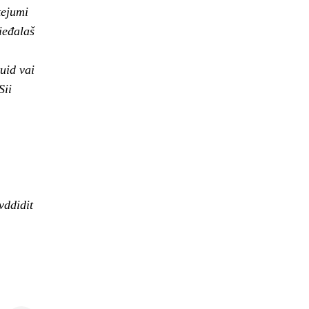
tejumi
ieđalaš
uid vai
Sii
vddidit