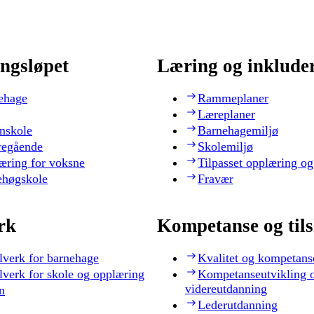
ngsløpet
Læring og inklude
ehage
Rammeplaner
Læreplaner
nskole
Barnehagemiljø
regående
Skolemiljø
æring for voksne
Tilpasset opplæring og
ehøgskole
Fravær
rk
Kompetanse og til
lverk for barnehage
Kvalitet og kompetans
lverk for skole og opplæring
Kompetanseutvikling 
videreutdanning
n
Lederutdanning