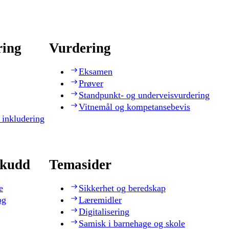
ring
Vurdering
Eksamen
Prøver
Standpunkt- og underveisvurdering
Vitnemål og kompetansebevis
 inkludering
skudd
Temasider
e
Sikkerhet og beredskap
og
Læremidler
Digitalisering
Samisk i barnehage og skole