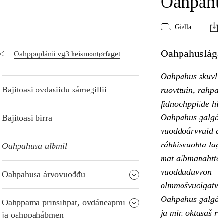
Oahpahu
Giella
Oahpahuslága
Oahppoplánii vg3 heismontørfaget
Oahpahus skuvll
Bajitoasi ovdasiidu sámegillii
ruovttuin, rahpa
fidnoohppiide hi
Oahpahus galgá 
Bajitoasi birra
vuođđoárvvuid a
ráhkisvuohta la
Oahpahusa ulbmil
mat albmanahtto
vuođđuduvvon
Oahpahusa árvovuođđu
olmmošvuoigatv
Oahpahus galgá 
Oahppama prinsihpat, ovdáneapmi
ja min oktasaš r
ja oahppahábmen