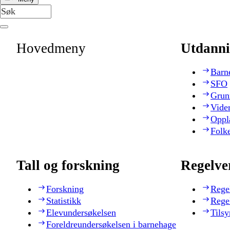
Hovedmeny
Utdanni
Barn
SFO
Grun
Vide
Oppl
Folk
Tall og forskning
Regelve
Forskning
Rege
Statistikk
Rege
Elevundersøkelsen
Tilsy
Foreldreundersøkelsen i barnehage