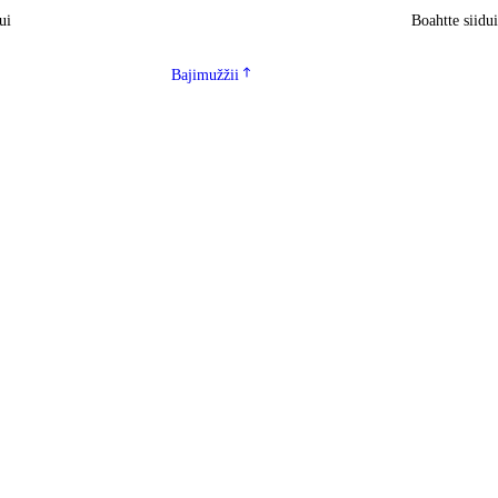
ui
Boahtte siidu
Bajimužžii