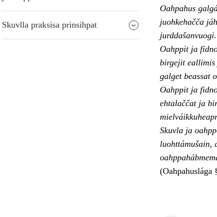
Oahpahus galgá 
juohkehačča jáh
Skuvlla praksisa prinsihpat
jurddašanvuogi.
Oahppit ja fidn
birgejit eallimi
galget beassat 
Oahppit ja fidn
ehtalaččat ja bi
mielváikkuheap
Skuvla ja oahppo
luohttámušain, á
oahppahábmema j
(Oahpahuslága §