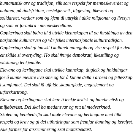
humanistisk arv og tradisjon, slik som respekt for menneskeverdet og
naturen, på åndsfridom, nestekjærleik, tilgjeving, likeverd og
solidaritet, verdiar som òg kjem til uttrykk i ulike religionar og livssyn
og som er forankra i menneskerettane.
Opplæringa skal bidra til å utvide kjennskapen til og forståinga av den
nasjonale kulturarven og vår felles internasjonale kulturtradisjon.
Opplæringa skal gi innsikt i kulturelt mangfald og vise respekt for den
einskilde si overtyding. Ho skal fremje demokrati, likestilling og
vitskapleg tenkjemåte.
Elevane og lærlingane skal utvikle kunnskap, dugleik og holdningar
for å kunne meistre liva sine og for å kunne delta i arbeid og fellesskap
i samfunnet. Dei skal få utfalde skaparglede, engasjement og
utforskartrong.
Elevane og lærlingane skal lære å tenkje kritisk og handle etisk og
miljøbevisst. Dei skal ha medansvar og rett til medverknad.
Skolen og lærebedrifta skal møte elevane og lærlingane med tillit,
respekt og krav og gi dei utfordringar som fremjar danning og lærelyst.
Alle former for diskriminering skal motarbeidast.