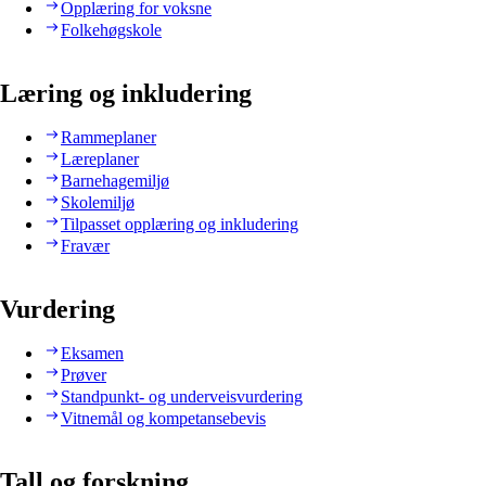
Opplæring for voksne
Folkehøgskole
Læring og inkludering
Rammeplaner
Læreplaner
Barnehagemiljø
Skolemiljø
Tilpasset opplæring og inkludering
Fravær
Vurdering
Eksamen
Prøver
Standpunkt- og underveisvurdering
Vitnemål og kompetansebevis
Tall og forskning