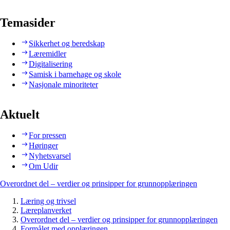
Temasider
Sikkerhet og beredskap
Læremidler
Digitalisering
Samisk i barnehage og skole
Nasjonale minoriteter
Aktuelt
For pressen
Høringer
Nyhetsvarsel
Om Udir
Overordnet del – verdier og prinsipper for grunnopplæringen
Læring og trivsel
Læreplanverket
Overordnet del – verdier og prinsipper for grunnopplæringen
Formålet med opplæringen