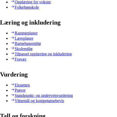
Opplæring for voksne
Folkehøgskole
Læring og inkludering
Rammeplaner
Læreplaner
Barnehagemiljø
Skolemiljø
Tilpasset opplæring og inkludering
Fravær
Vurdering
Eksamen
Prøver
Standpunkt- og underveisvurdering
Vitnemål og kompetansebevis
Tall og forskning