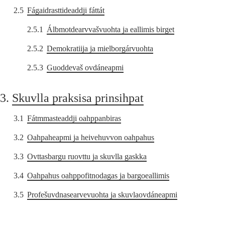
2.5
Fágaidrasttideaddji fáttát
2.5.1
Álbmotdearvvašvuohta ja eallimis birget
2.5.2
Demokratiija ja mielborgárvuohta
2.5.3
Guoddevaš ovdáneapmi
3.
Skuvlla praksisa prinsihpat
3.1
Fátmmasteaddji oahppanbiras
3.2
Oahpaheapmi ja heivehuvvon oahpahus
3.3
Ovttasbargu ruovttu ja skuvlla gaskka
3.4
Oahpahus oahppofitnodagas ja bargoeallimis
3.5
Profešuvdnasearvevuohta ja skuvlaovdáneapmi