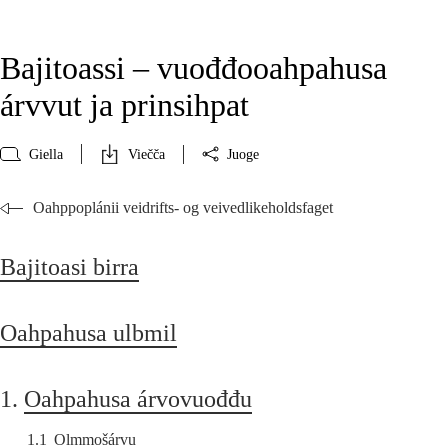
Bajitoassi – vuođđooahpahusa
árvvut ja prinsihpat
Giella
Viečča
Juoge
Oahppoplánii veidrifts- og veivedlikeholdsfaget
Bajitoasi birra
Oahpahusa ulbmil
1.
Oahpahusa árvovuođđu
1.1
Olmmošárvu