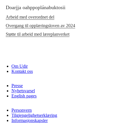
Doarjja oahppoplánabuktosii
Arbeid med overordnet del
Overgang til opplæringsloven av 2024
Støtte til arbeid med læreplanverket
Om Udir
Kontakt oss
Presse
Nyhetsvarsel
English pages
Personvern
Tilgjengelighetserklæring
Informasjonskapsler