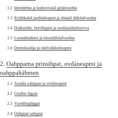
1.2
Identitehta ja kultuvrralaš girjáivuohta
1.3
Kritihkalaš jurddašeapmi ja ehtalaš diđolašvuohta
1.4
Hutkanillu, beroštupmi ja suokkardanhuovva
1.5
Luondduákten ja birasdiđolašvuohta
1.6
Demokratiija ja mielváikkuheapmi
2.
Oahppama prinsihpat, ovdáneapmi ja
oahppahábmen
2.1
Sosiála oahppan ja ovdáneapmi
2.2
Gealbu fágain
2.3
Vuođđogálggat
2.4
Oahppat oahppat