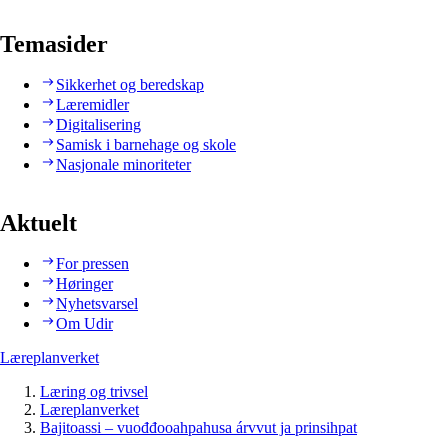
Temasider
Sikkerhet og beredskap
Læremidler
Digitalisering
Samisk i barnehage og skole
Nasjonale minoriteter
Aktuelt
For pressen
Høringer
Nyhetsvarsel
Om Udir
Læreplanverket
Læring og trivsel
Læreplanverket
Bajitoassi – vuođđooahpahusa árvvut ja prinsihpat