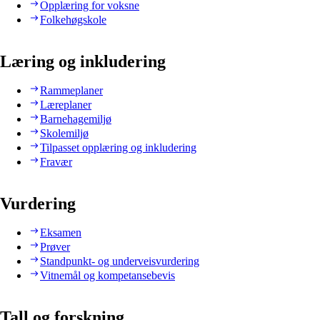
Opplæring for voksne
Folkehøgskole
Læring og inkludering
Rammeplaner
Læreplaner
Barnehagemiljø
Skolemiljø
Tilpasset opplæring og inkludering
Fravær
Vurdering
Eksamen
Prøver
Standpunkt- og underveisvurdering
Vitnemål og kompetansebevis
Tall og forskning