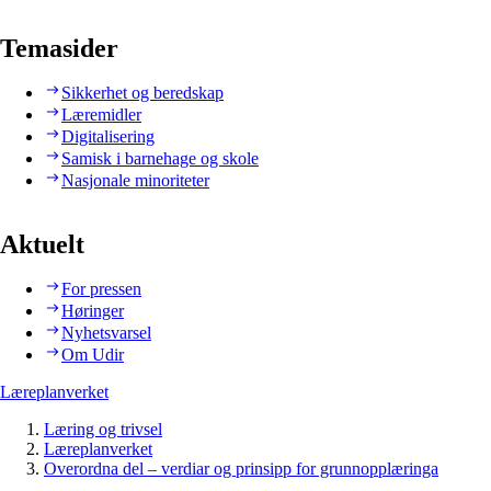
Temasider
Sikkerhet og beredskap
Læremidler
Digitalisering
Samisk i barnehage og skole
Nasjonale minoriteter
Aktuelt
For pressen
Høringer
Nyhetsvarsel
Om Udir
Læreplanverket
Læring og trivsel
Læreplanverket
Overordna del – verdiar og prinsipp for grunnopplæringa