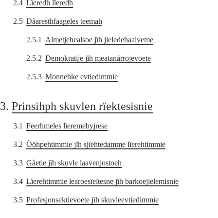
2.4
Lïeredh lïeredh
2.5
Dåaresthfaageles teemah
2.5.1
Almetjehealsoe jïh jieledehaalveme
2.5.2
Demokratije jïh meatanårrojevoete
2.5.3
Monnehke evtiedimmie
3.
Prinsihph skuvlen rïektesisnie
3.1
Feerhmeles lïeremebyjrese
3.2
Ööhpehtimmie jïh sjïehtedamme lïerehtimmie
3.3
Gåetie jïh skuvle laavenjostoeh
3.4
Lïerehtimmie learoesïeltesne jïh barkoejielemisnie
3.5
Profesjonsektievoete jïh skuvleevtiedimmie