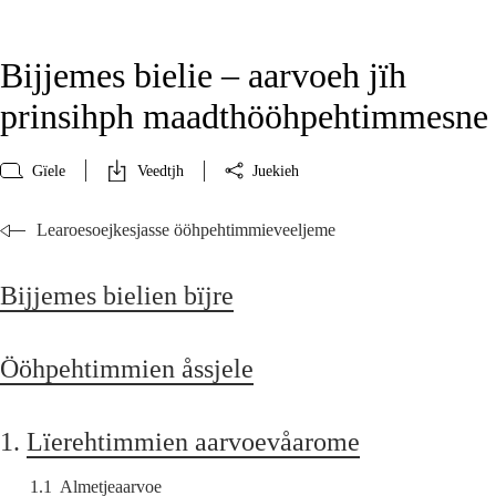
Bijjemes bielie – aarvoeh jïh
prinsihph maadthööhpehtimmesne
Gïele
Veedtjh
Juekieh
Learoesoejkesjasse ööhpehtimmieveeljeme
Bijjemes bielien bïjre
Ööhpehtimmien åssjele
1.
Lïerehtimmien aarvoevåarome
1.1
Almetjeaarvoe