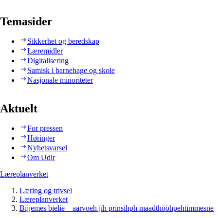
Temasider
Sikkerhet og beredskap
Læremidler
Digitalisering
Samisk i barnehage og skole
Nasjonale minoriteter
Aktuelt
For pressen
Høringer
Nyhetsvarsel
Om Udir
Læreplanverket
Læring og trivsel
Læreplanverket
Bijjemes bielie – aarvoeh jïh prinsihph maadthööhpehtimmesne