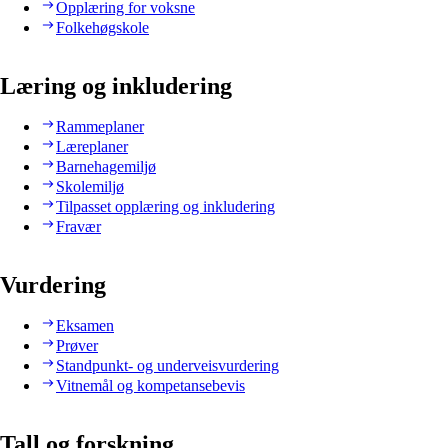
Opplæring for voksne
Folkehøgskole
Læring og inkludering
Rammeplaner
Læreplaner
Barnehagemiljø
Skolemiljø
Tilpasset opplæring og inkludering
Fravær
Vurdering
Eksamen
Prøver
Standpunkt- og underveisvurdering
Vitnemål og kompetansebevis
Tall og forskning