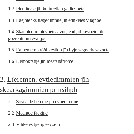
1.2
Identiteete jïh kulturellen gellievoete
1.3
Laejhtehks ussjedimmie jïh etihkeles vuajnoe
1.4
Skaepiedimmievoeteaavoe, eadtjohkevoete jïh
goerehtimmievæljoe
1.5
Eatnemem krööhkestidh jïh byjresegoerkesevoete
1.6
Demokratije jïh meatanårrome
2.
Lïeremen, evtiedimmien jïh
skearkagimmien prinsihph
2.1
Sosijaale lïereme jïh evtiedimmie
2.2
Maahtoe faagine
2.3
Vihkeles tjiehpiesvoeth