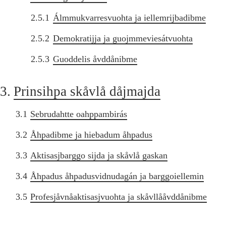
2.5.1
Álmmukvarresvuohta ja iellemrijbadibme
2.5.2
Demokratijja ja guojmmeviesátvuohta
2.5.3
Guoddelis åvddånibme
3.
Prinsihpa skåvlå dåjmajda
3.1
Sebrudahtte oahppambirás
3.2
Åhpadibme ja hiebadum åhpadus
3.3
Aktisasjbarggo sijda ja skåvlå gaskan
3.4
Åhpadus åhpadusvidnudagán ja barggoiellemin
3.5
Profesjåvnåaktisasjvuohta ja skåvllååvddånibme