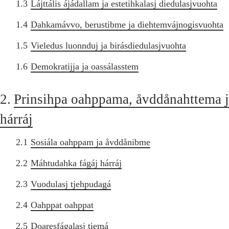
1.3
Lájttális ájádallam ja estetihkalasj diedulasjvuohta
1.4
Dahkamávvo, berustibme ja diehtemvájnogisvuohta
1.5
Vieledus luonnduj ja birásdiedulasjvuohta
1.6
Demokratijja ja oassálasstem
2.
Prinsihpa oahppama, åvddånahttema 
hárráj
2.1
Sosiála oahppam ja åvddånibme
2.2
Máhtudahka fágáj hárráj
2.3
Vuodulasj tjehpudagá
2.4
Oahppat oahppat
2.5
Doaresfágalasj tiemá