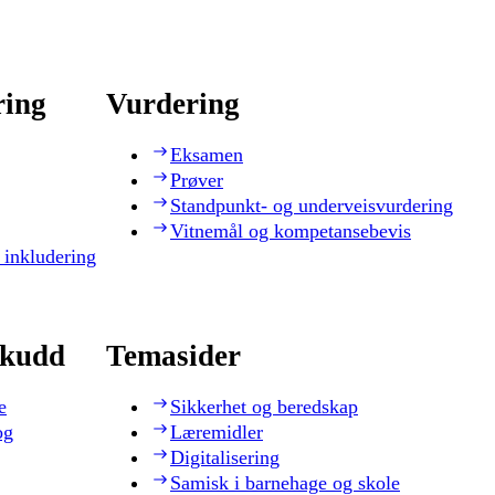
ring
Vurdering
Eksamen
Prøver
Standpunkt- og underveisvurdering
Vitnemål og kompetansebevis
 inkludering
skudd
Temasider
e
Sikkerhet og beredskap
og
Læremidler
Digitalisering
Samisk i barnehage og skole