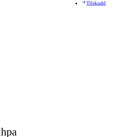
Tilskudd
ihpa