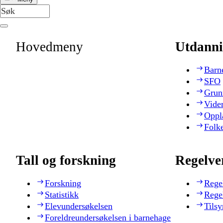
Hovedmeny
Utdanni
Barn
SFO
Grun
Vide
Oppl
Folk
Tall og forskning
Regelve
Forskning
Rege
Statistikk
Rege
Elevundersøkelsen
Tilsy
Foreldreundersøkelsen i barnehage