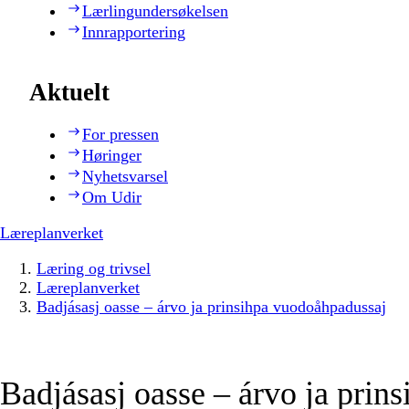
Lærlingundersøkelsen
Innrapportering
Aktuelt
For pressen
Høringer
Nyhetsvarsel
Om Udir
Læreplanverket
Læring og trivsel
Læreplanverket
Badjásasj oasse – árvo ja prinsihpa vuodoåhpadussaj
Badjásasj oasse – árvo ja prins