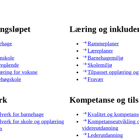
ngsløpet
Læring og inklude
ehage
Rammeplaner
Læreplaner
nskole
Barnehagemiljø
regående
Skolemiljø
æring for voksne
Tilpasset opplæring og
ehøgskole
Fravær
rk
Kompetanse og til
lverk for barnehage
Kvalitet og kompetans
lverk for skole og opplæring
Kompetanseutvikling 
videreutdanning
n
Lederutdanning