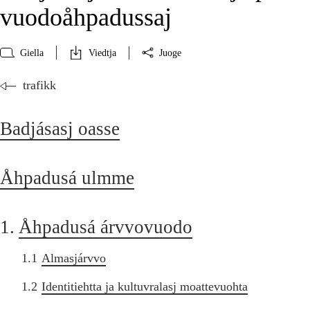
vuodoåhpadussaj
Giella
Viedtja
Juoge
trafikk
Badjásasj oasse
Åhpadusá ulmme
1.
Åhpadusá árvvovuodo
1.1
Almasjárvvo
1.2
Identitiehtta ja kultuvralasj moattevuohta