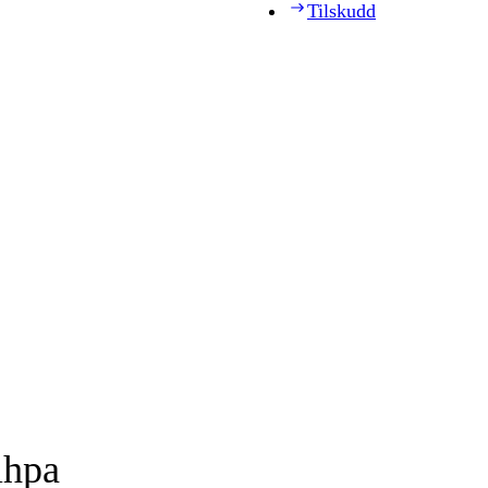
Tilskudd
ihpa