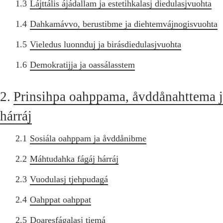
1.3
Lájttális ájádallam ja estetihkalasj diedulasjvuohta
1.4
Dahkamávvo, berustibme ja diehtemvájnogisvuohta
1.5
Vieledus luonnduj ja birásdiedulasjvuohta
1.6
Demokratijja ja oassálasstem
2.
Prinsihpa oahppama, åvddånahttema 
hárráj
2.1
Sosiála oahppam ja åvddånibme
2.2
Máhtudahka fágáj hárráj
2.3
Vuodulasj tjehpudagá
2.4
Oahppat oahppat
2.5
Doaresfágalasj tiemá