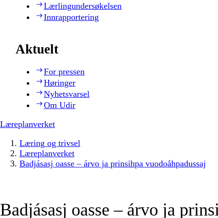
Lærlingundersøkelsen
Innrapportering
Aktuelt
For pressen
Høringer
Nyhetsvarsel
Om Udir
Læreplanverket
Læring og trivsel
Læreplanverket
Badjásasj oasse – árvo ja prinsihpa vuodoåhpadussaj
Badjásasj oasse – árvo ja prins