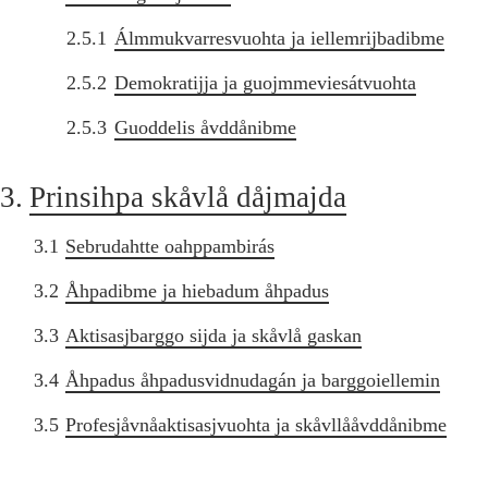
2.5.1
Álmmukvarresvuohta ja iellemrijbadibme
2.5.2
Demokratijja ja guojmmeviesátvuohta
2.5.3
Guoddelis åvddånibme
3.
Prinsihpa skåvlå dåjmajda
3.1
Sebrudahtte oahppambirás
3.2
Åhpadibme ja hiebadum åhpadus
3.3
Aktisasjbarggo sijda ja skåvlå gaskan
3.4
Åhpadus åhpadusvidnudagán ja barggoiellemin
3.5
Profesjåvnåaktisasjvuohta ja skåvllååvddånibme