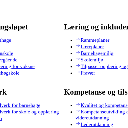
ngsløpet
Læring og inklude
ehage
Rammeplaner
Læreplaner
nskole
Barnehagemiljø
regående
Skolemiljø
æring for voksne
Tilpasset opplæring og
ehøgskole
Fravær
rk
Kompetanse og til
lverk for barnehage
Kvalitet og kompetans
lverk for skole og opplæring
Kompetanseutvikling 
videreutdanning
n
Lederutdanning