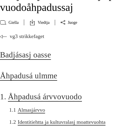
vuodoåhpadussaj
Giella
Viedtja
Juoge
vg3 strikkefaget
Badjásasj oasse
Åhpadusá ulmme
1.
Åhpadusá árvvovuodo
1.1
Almasjárvvo
1.2
Identitiehtta ja kultuvralasj moattevuohta