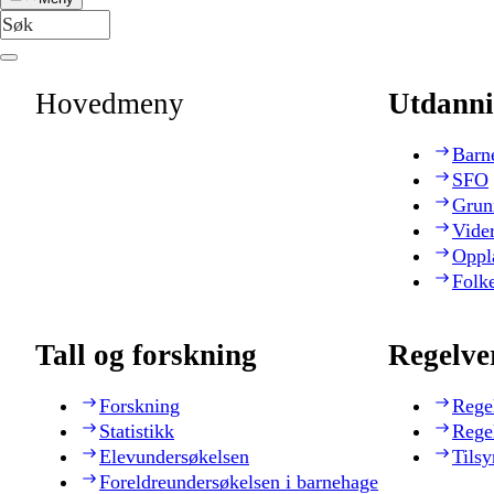
Hovedmeny
Utdanni
Barn
SFO
Grun
Vide
Oppl
Folk
Tall og forskning
Regelve
Forskning
Rege
Statistikk
Rege
Elevundersøkelsen
Tilsy
Foreldreundersøkelsen i barnehage