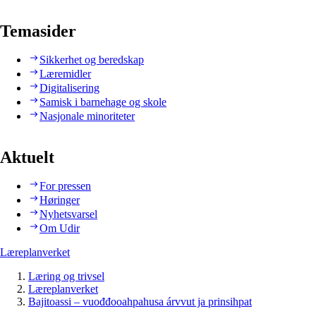
Temasider
Sikkerhet og beredskap
Læremidler
Digitalisering
Samisk i barnehage og skole
Nasjonale minoriteter
Aktuelt
For pressen
Høringer
Nyhetsvarsel
Om Udir
Læreplanverket
Læring og trivsel
Læreplanverket
Bajitoassi – vuođđooahpahusa árvvut ja prinsihpat