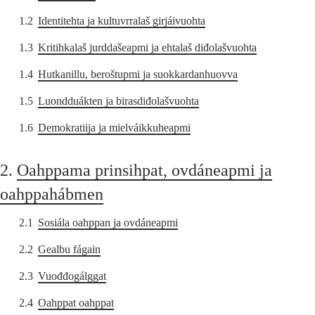
1.2
Identitehta ja kultuvrralaš girjáivuohta
1.3
Kritihkalaš jurddašeapmi ja ehtalaš diđolašvuohta
1.4
Hutkanillu, beroštupmi ja suokkardanhuovva
1.5
Luondduákten ja birasdiđolašvuohta
1.6
Demokratiija ja mielváikkuheapmi
2.
Oahppama prinsihpat, ovdáneapmi ja
oahppahábmen
2.1
Sosiála oahppan ja ovdáneapmi
2.2
Gealbu fágain
2.3
Vuođđogálggat
2.4
Oahppat oahppat