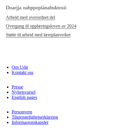
Doarjja oahppoplánabuktosii
Arbeid med overordnet del
Overgang til opplæringsloven av 2024
Støtte til arbeid med læreplanverket
Om Udir
Kontakt oss
Presse
Nyhetsvarsel
English pages
Personvern
Tilgjengelighetserklæring
Informasjonskapsler