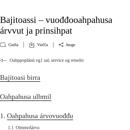
Bajitoassi – vuođđooahpahusa
árvvut ja prinsihpat
Giella
Viečča
Juoge
Oahppoplánii vg1 sal, service og reiseliv
Bajitoasi birra
Oahpahusa ulbmil
1.
Oahpahusa árvovuođđu
1.1
Olmmošárvu