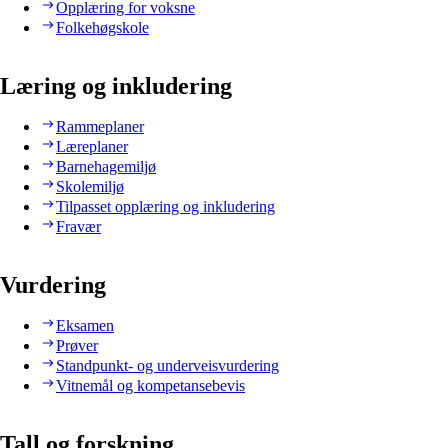
Opplæring for voksne
Folkehøgskole
Læring og inkludering
Rammeplaner
Læreplaner
Barnehagemiljø
Skolemiljø
Tilpasset opplæring og inkludering
Fravær
Vurdering
Eksamen
Prøver
Standpunkt- og underveisvurdering
Vitnemål og kompetansebevis
Tall og forskning