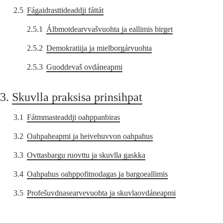
2.5
Fágaidrasttideaddji fáttát
2.5.1
Álbmotdearvvašvuohta ja eallimis birget
2.5.2
Demokratiija ja mielborgárvuohta
2.5.3
Guoddevaš ovdáneapmi
3.
Skuvlla praksisa prinsihpat
3.1
Fátmmasteaddji oahppanbiras
3.2
Oahpaheapmi ja heivehuvvon oahpahus
3.3
Ovttasbargu ruovttu ja skuvlla gaskka
3.4
Oahpahus oahppofitnodagas ja bargoeallimis
3.5
Profešuvdnasearvevuohta ja skuvlaovdáneapmi