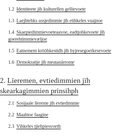
1.2
Identiteete jïh kulturellen gellievoete
1.3
Laejhtehks ussjedimmie jïh etihkeles vuajnoe
1.4
Skaepiedimmievoeteaavoe, eadtjohkevoete jïh
goerehtimmievæljoe
1.5
Eatnemem krööhkestidh jïh byjresegoerkesevoete
1.6
Demokratije jïh meatanårrome
2.
Lïeremen, evtiedimmien jïh
skearkagimmien prinsihph
2.1
Sosijaale lïereme jïh evtiedimmie
2.2
Maahtoe faagine
2.3
Vihkeles tjiehpiesvoeth