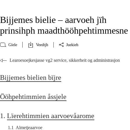
Bijjemes bielie – aarvoeh jïh
prinsihph maadthööhpehtimmesne
Gïele
Veedtjh
Juekieh
Learoesoejkesjasse vg2 service, sikkerheit og administrasjon
Bijjemes bielien bïjre
Ööhpehtimmien åssjele
1.
Lïerehtimmien aarvoevåarome
1.1
Almetjeaarvoe