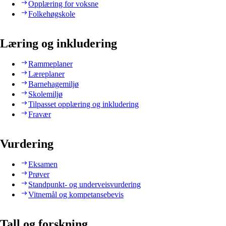
Opplæring for voksne
Folkehøgskole
Læring og inkludering
Rammeplaner
Læreplaner
Barnehagemiljø
Skolemiljø
Tilpasset opplæring og inkludering
Fravær
Vurdering
Eksamen
Prøver
Standpunkt- og underveisvurdering
Vitnemål og kompetansebevis
Tall og forskning