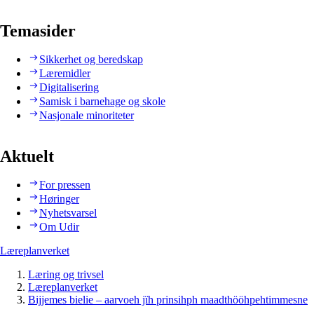
Temasider
Sikkerhet og beredskap
Læremidler
Digitalisering
Samisk i barnehage og skole
Nasjonale minoriteter
Aktuelt
For pressen
Høringer
Nyhetsvarsel
Om Udir
Læreplanverket
Læring og trivsel
Læreplanverket
Bijjemes bielie – aarvoeh jïh prinsihph maadthööhpehtimmesne