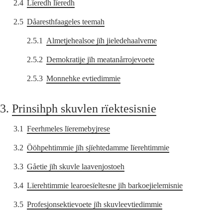
2.4
Lïeredh lïeredh
2.5
Dåaresthfaageles teemah
2.5.1
Almetjehealsoe jïh jieledehaalveme
2.5.2
Demokratije jïh meatanårrojevoete
2.5.3
Monnehke evtiedimmie
3.
Prinsihph skuvlen rïektesisnie
3.1
Feerhmeles lïeremebyjrese
3.2
Ööhpehtimmie jïh sjïehtedamme lïerehtimmie
3.3
Gåetie jïh skuvle laavenjostoeh
3.4
Lïerehtimmie learoesïeltesne jïh barkoejielemisnie
3.5
Profesjonsektievoete jïh skuvleevtiedimmie