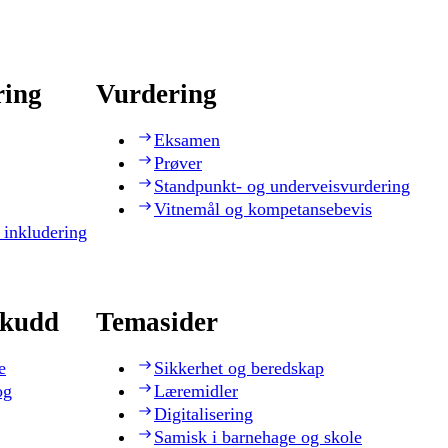
ring
Vurdering
Eksamen
Prøver
Standpunkt- og underveisvurdering
Vitnemål og kompetansebevis
 inkludering
skudd
Temasider
e
Sikkerhet og beredskap
og
Læremidler
Digitalisering
Samisk i barnehage og skole