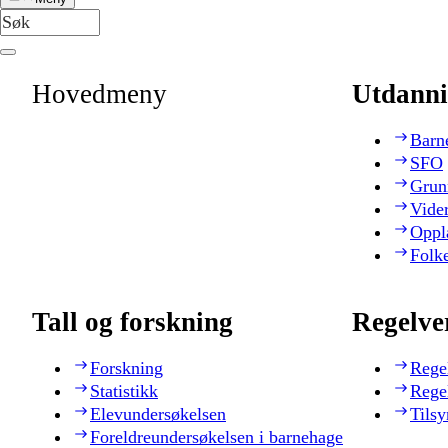
Hovedmeny
Utdanni
Barn
SFO
Grun
Vide
Oppl
Folk
Tall og forskning
Regelve
Forskning
Rege
Statistikk
Rege
Elevundersøkelsen
Tilsy
Foreldreundersøkelsen i barnehage