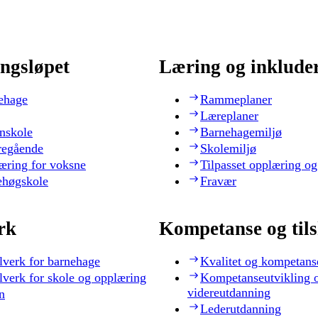
ngsløpet
Læring og inklude
ehage
Rammeplaner
Læreplaner
nskole
Barnehagemiljø
regående
Skolemiljø
æring for voksne
Tilpasset opplæring og
ehøgskole
Fravær
rk
Kompetanse og til
lverk for barnehage
Kvalitet og kompetans
lverk for skole og opplæring
Kompetanseutvikling 
videreutdanning
n
Lederutdanning