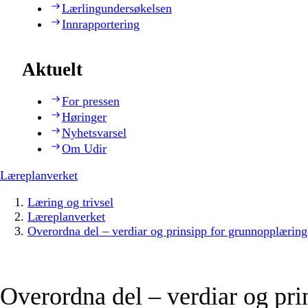
Lærlingundersøkelsen
Innrapportering
Aktuelt
For pressen
Høringer
Nyhetsvarsel
Om Udir
Læreplanverket
Læring og trivsel
Læreplanverket
Overordna del – verdiar og prinsipp for grunnopplæring
Overordna del – verdiar og pri