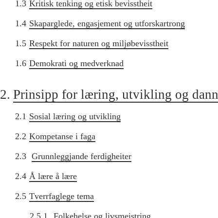
1.3
Kritisk tenking og etisk bevisstheit
1.4
Skaparglede, engasjement og utforskartrong
1.5
Respekt for naturen og miljøbevisstheit
1.6
Demokrati og medverknad
2.
Prinsipp for læring, utvikling og dan
2.1
Sosial læring og utvikling
2.2
Kompetanse i faga
2.3
Grunnleggjande ferdigheiter
2.4
Å lære å lære
2.5
Tverrfaglege tema
2.5.1
Folkehelse og livsmeistring