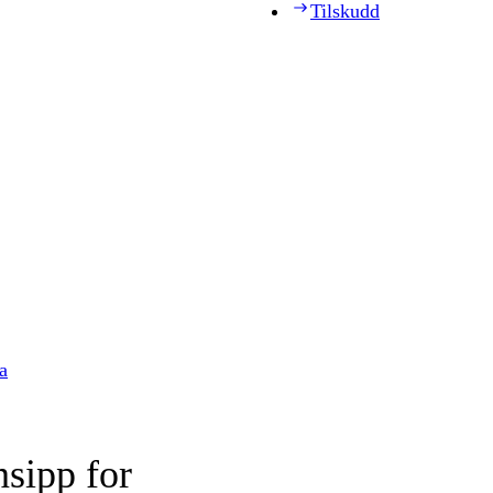
Tilskudd
a
nsipp for