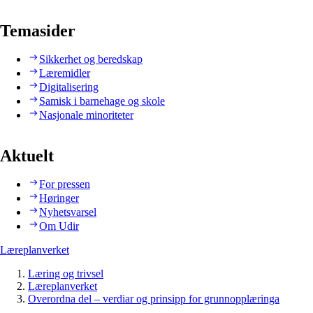
Temasider
Sikkerhet og beredskap
Læremidler
Digitalisering
Samisk i barnehage og skole
Nasjonale minoriteter
Aktuelt
For pressen
Høringer
Nyhetsvarsel
Om Udir
Læreplanverket
Læring og trivsel
Læreplanverket
Overordna del – verdiar og prinsipp for grunnopplæringa