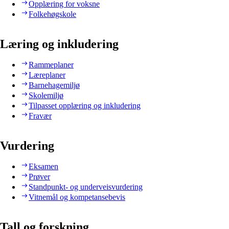
Opplæring for voksne
Folkehøgskole
Læring og inkludering
Rammeplaner
Læreplaner
Barnehagemiljø
Skolemiljø
Tilpasset opplæring og inkludering
Fravær
Vurdering
Eksamen
Prøver
Standpunkt- og underveisvurdering
Vitnemål og kompetansebevis
Tall og forskning