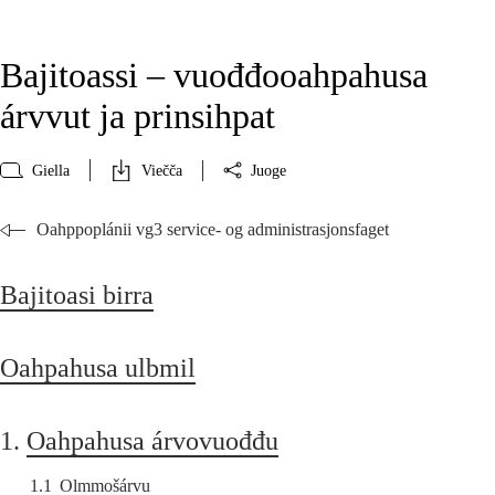
Bajitoassi – vuođđooahpahusa
árvvut ja prinsihpat
Giella
Viečča
Juoge
Oahppoplánii vg3 service- og administrasjonsfaget
Bajitoasi birra
Oahpahusa ulbmil
1.
Oahpahusa árvovuođđu
1.1
Olmmošárvu