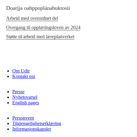
Doarjja oahppoplánabuktosii
Arbeid med overordnet del
Overgang til opplæringsloven av 2024
Støtte til arbeid med læreplanverket
Om Udir
Kontakt oss
Presse
Nyhetsvarsel
English pages
Personvern
Tilgjengelighetserklæring
Informasjonskapsler