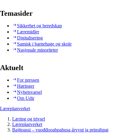
Temasider
Sikkerhet og beredskap
Læremidler
Digitalisering
Samisk i barnehage og skole
Nasjonale minoriteter
Aktuelt
For pressen
Høringer
Nyhetsvarsel
Om Udir
Læreplanverket
Læring og trivsel
Læreplanverket
Bajitoassi – vuođđooahpahusa árvvut ja prinsihpat