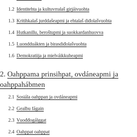
1.2
Identitehta ja kultuvrralaš girjáivuohta
1.3
Kritihkalaš jurddašeapmi ja ehtalaš diđolašvuohta
1.4
Hutkanillu, beroštupmi ja suokkardanhuovva
1.5
Luondduákten ja birasdiđolašvuohta
1.6
Demokratiija ja mielváikkuheapmi
2.
Oahppama prinsihpat, ovdáneapmi ja
oahppahábmen
2.1
Sosiála oahppan ja ovdáneapmi
2.2
Gealbu fágain
2.3
Vuođđogálggat
2.4
Oahppat oahppat