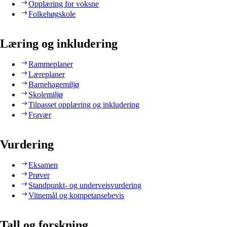
Opplæring for voksne
Folkehøgskole
Læring og inkludering
Rammeplaner
Læreplaner
Barnehagemiljø
Skolemiljø
Tilpasset opplæring og inkludering
Fravær
Vurdering
Eksamen
Prøver
Standpunkt- og underveisvurdering
Vitnemål og kompetansebevis
Tall og forskning