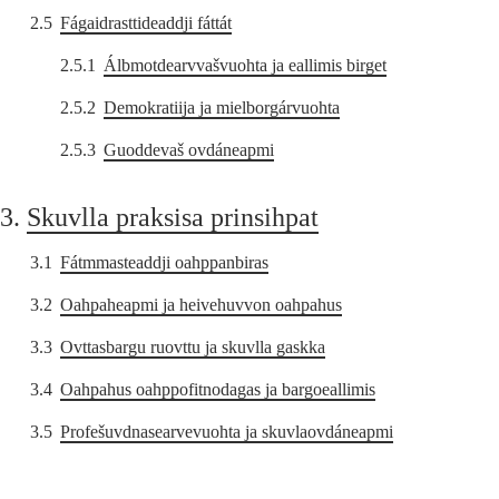
2.5
Fágaidrasttideaddji fáttát
2.5.1
Álbmotdearvvašvuohta ja eallimis birget
2.5.2
Demokratiija ja mielborgárvuohta
2.5.3
Guoddevaš ovdáneapmi
3.
Skuvlla praksisa prinsihpat
3.1
Fátmmasteaddji oahppanbiras
3.2
Oahpaheapmi ja heivehuvvon oahpahus
3.3
Ovttasbargu ruovttu ja skuvlla gaskka
3.4
Oahpahus oahppofitnodagas ja bargoeallimis
3.5
Profešuvdnasearvevuohta ja skuvlaovdáneapmi