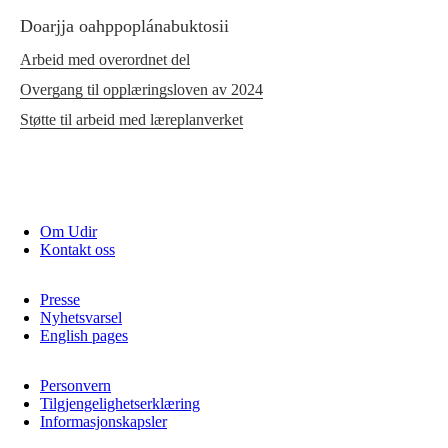
Doarjja oahppoplánabuktosii
Arbeid med overordnet del
Overgang til opplæringsloven av 2024
Støtte til arbeid med læreplanverket
Om Udir
Kontakt oss
Presse
Nyhetsvarsel
English pages
Personvern
Tilgjengelighetserklæring
Informasjonskapsler