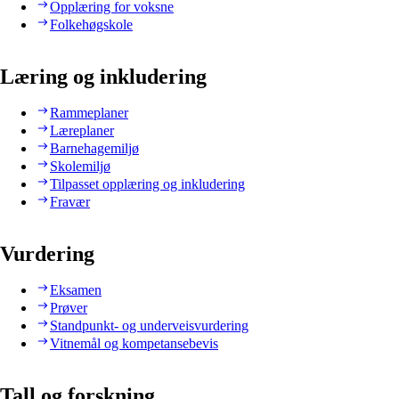
Opplæring for voksne
Folkehøgskole
Læring og inkludering
Rammeplaner
Læreplaner
Barnehagemiljø
Skolemiljø
Tilpasset opplæring og inkludering
Fravær
Vurdering
Eksamen
Prøver
Standpunkt- og underveisvurdering
Vitnemål og kompetansebevis
Tall og forskning