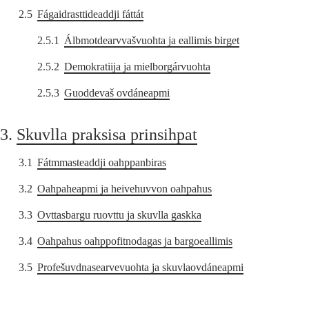
2.5
Fágaidrasttideaddji fáttát
2.5.1
Álbmotdearvvašvuohta ja eallimis birget
2.5.2
Demokratiija ja mielborgárvuohta
2.5.3
Guoddevaš ovdáneapmi
3.
Skuvlla praksisa prinsihpat
3.1
Fátmmasteaddji oahppanbiras
3.2
Oahpaheapmi ja heivehuvvon oahpahus
3.3
Ovttasbargu ruovttu ja skuvlla gaskka
3.4
Oahpahus oahppofitnodagas ja bargoeallimis
3.5
Profešuvdnasearvevuohta ja skuvlaovdáneapmi