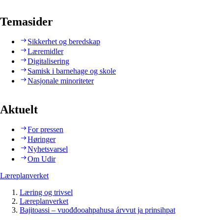
Temasider
Sikkerhet og beredskap
Læremidler
Digitalisering
Samisk i barnehage og skole
Nasjonale minoriteter
Aktuelt
For pressen
Høringer
Nyhetsvarsel
Om Udir
Læreplanverket
Læring og trivsel
Læreplanverket
Bajitoassi – vuođđooahpahusa árvvut ja prinsihpat