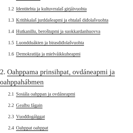
1.2
Identitehta ja kultuvrralaš girjáivuohta
1.3
Kritihkalaš jurddašeapmi ja ehtalaš diđolašvuohta
1.4
Hutkanillu, beroštupmi ja suokkardanhuovva
1.5
Luondduákten ja birasdiđolašvuohta
1.6
Demokratiija ja mielváikkuheapmi
2.
Oahppama prinsihpat, ovdáneapmi ja
oahppahábmen
2.1
Sosiála oahppan ja ovdáneapmi
2.2
Gealbu fágain
2.3
Vuođđogálggat
2.4
Oahppat oahppat