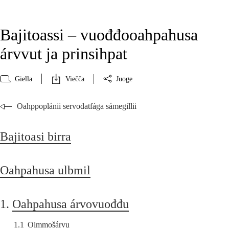
Bajitoassi – vuođđooahpahusa
árvvut ja prinsihpat
Giella
Viečča
Juoge
Oahppoplánii servodatfága sámegillii
Bajitoasi birra
Oahpahusa ulbmil
1.
Oahpahusa árvovuođđu
1.1
Olmmošárvu