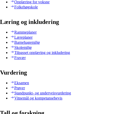
Opplæring for voksne
Folkehøgskole
Læring og inkludering
Rammeplaner
Læreplaner
Barnehagemiljø
Skolemiljø
Tilpasset opplæring og inkludering
Fravær
Vurdering
Eksamen
Prøver
Standpunkt- og underveisvurdering
Vitnemål og kompetansebevis
Tall og forskning