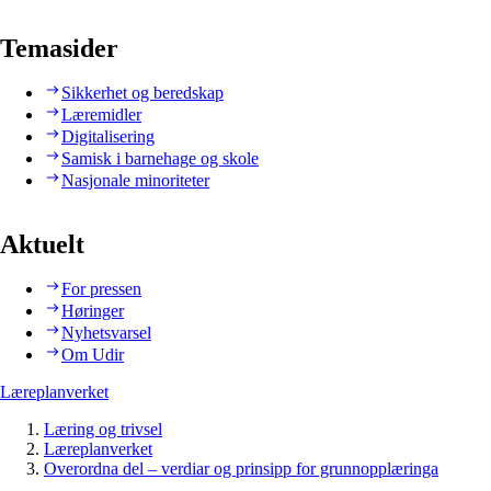
Temasider
Sikkerhet og beredskap
Læremidler
Digitalisering
Samisk i barnehage og skole
Nasjonale minoriteter
Aktuelt
For pressen
Høringer
Nyhetsvarsel
Om Udir
Læreplanverket
Læring og trivsel
Læreplanverket
Overordna del – verdiar og prinsipp for grunnopplæringa