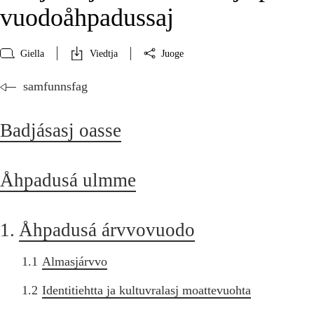
vuodoåhpadussaj
Giella
Viedtja
Juoge
samfunnsfag
Badjásasj oasse
Åhpadusá ulmme
1.
Åhpadusá árvvovuodo
1.1
Almasjárvvo
1.2
Identitiehtta ja kultuvralasj moattevuohta