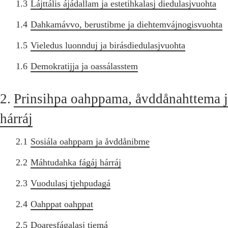
1.3
Lájttális ájádallam ja estetihkalasj diedulasjvuohta
1.4
Dahkamávvo, berustibme ja diehtemvájnogisvuohta
1.5
Vieledus luonnduj ja birásdiedulasjvuohta
1.6
Demokratijja ja oassálasstem
2.
Prinsihpa oahppama, åvddånahttema 
hárráj
2.1
Sosiála oahppam ja åvddånibme
2.2
Máhtudahka fágáj hárráj
2.3
Vuodulasj tjehpudagá
2.4
Oahppat oahppat
2.5
Doaresfágalasj tiemá