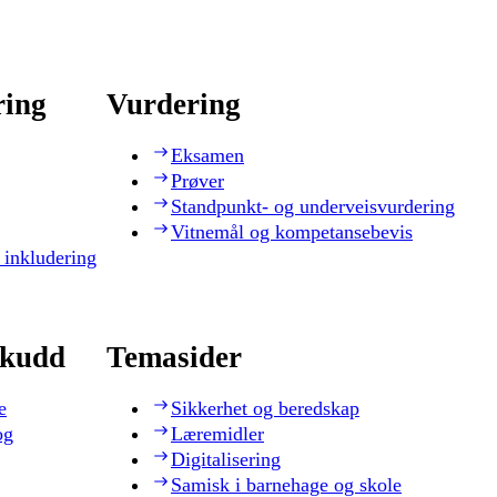
ring
Vurdering
Eksamen
Prøver
Standpunkt- og underveisvurdering
Vitnemål og kompetansebevis
 inkludering
skudd
Temasider
e
Sikkerhet og beredskap
og
Læremidler
Digitalisering
Samisk i barnehage og skole