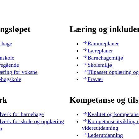
ngsløpet
Læring og inklude
ehage
Rammeplaner
Læreplaner
nskole
Barnehagemiljø
regående
Skolemiljø
æring for voksne
Tilpasset opplæring og
ehøgskole
Fravær
rk
Kompetanse og til
lverk for barnehage
Kvalitet og kompetans
lverk for skole og opplæring
Kompetanseutvikling 
videreutdanning
n
Lederutdanning