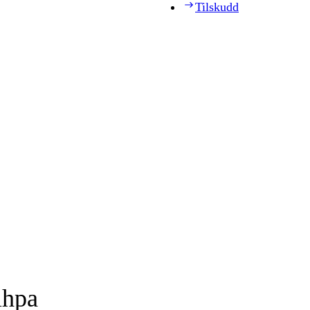
Tilskudd
ihpa