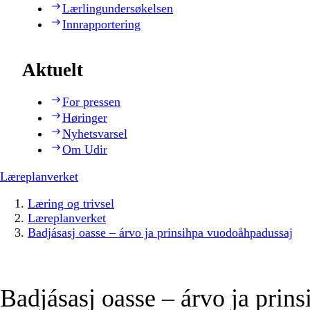
Lærlingundersøkelsen
Innrapportering
Aktuelt
For pressen
Høringer
Nyhetsvarsel
Om Udir
Læreplanverket
Læring og trivsel
Læreplanverket
Badjásasj oasse – árvo ja prinsihpa vuodoåhpadussaj
Badjásasj oasse – árvo ja prins