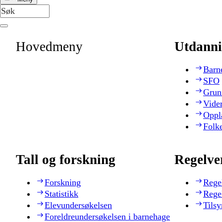
Hovedmeny
Utdanni
Barn
SFO
Grun
Vide
Oppl
Folk
Tall og forskning
Regelve
Forskning
Rege
Statistikk
Rege
Elevundersøkelsen
Tilsy
Foreldreundersøkelsen i barnehage