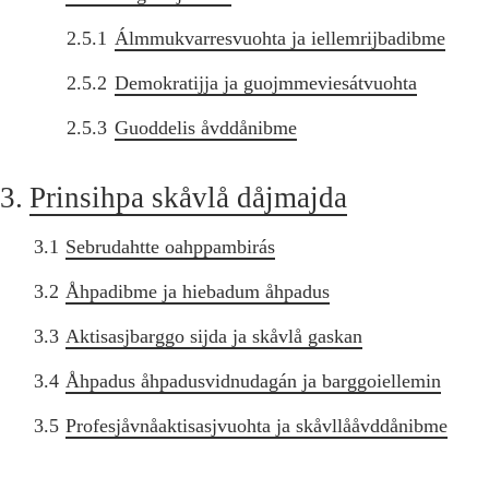
2.5.1
Álmmukvarresvuohta ja iellemrijbadibme
2.5.2
Demokratijja ja guojmmeviesátvuohta
2.5.3
Guoddelis åvddånibme
3.
Prinsihpa skåvlå dåjmajda
3.1
Sebrudahtte oahppambirás
3.2
Åhpadibme ja hiebadum åhpadus
3.3
Aktisasjbarggo sijda ja skåvlå gaskan
3.4
Åhpadus åhpadusvidnudagán ja barggoiellemin
3.5
Profesjåvnåaktisasjvuohta ja skåvllååvddånibme