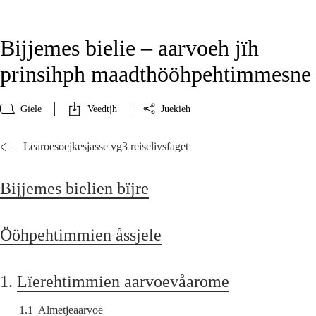
Bijjemes bielie – aarvoeh jïh
prinsihph maadthööhpehtimmesne
Gïele
Veedtjh
Juekieh
Learoesoejkesjasse vg3 reiselivsfaget
Bijjemes bielien bïjre
Ööhpehtimmien åssjele
1.
Lïerehtimmien aarvoevåarome
1.1
Almetjeaarvoe