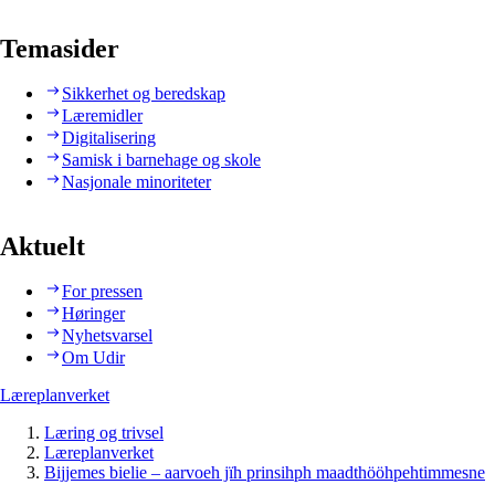
Temasider
Sikkerhet og beredskap
Læremidler
Digitalisering
Samisk i barnehage og skole
Nasjonale minoriteter
Aktuelt
For pressen
Høringer
Nyhetsvarsel
Om Udir
Læreplanverket
Læring og trivsel
Læreplanverket
Bijjemes bielie – aarvoeh jïh prinsihph maadthööhpehtimmesne