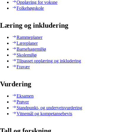
Opplæring for voksne
Folkehøgskole
Læring og inkludering
Rammeplaner
Læreplaner
Barnehagemiljø
Skolemiljø
Tilpasset opplæring og inkludering
Fravær
Vurdering
Eksamen
Prøver
Standpunkt- og underveisvurdering
Vitnemål og kompetansebevis
Tall og forskning