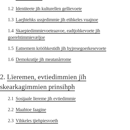
1.2
Identiteete jïh kulturellen gellievoete
1.3
Laejhtehks ussjedimmie jïh etihkeles vuajnoe
1.4
Skaepiedimmievoeteaavoe, eadtjohkevoete jïh
goerehtimmievæljoe
1.5
Eatnemem krööhkestidh jïh byjresegoerkesevoete
1.6
Demokratije jïh meatanårrome
2.
Lïeremen, evtiedimmien jïh
skearkagimmien prinsihph
2.1
Sosijaale lïereme jïh evtiedimmie
2.2
Maahtoe faagine
2.3
Vihkeles tjiehpiesvoeth