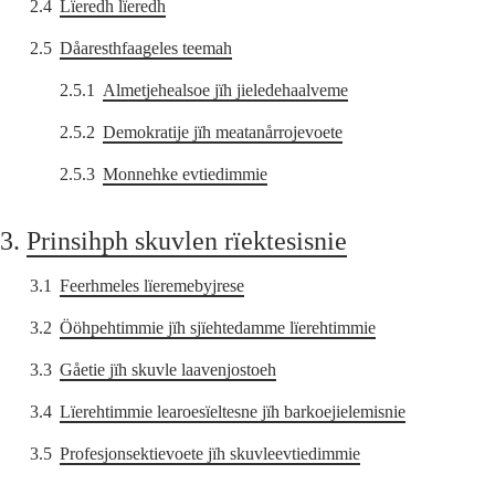
2.4
Lïeredh lïeredh
2.5
Dåaresthfaageles teemah
2.5.1
Almetjehealsoe jïh jieledehaalveme
2.5.2
Demokratije jïh meatanårrojevoete
2.5.3
Monnehke evtiedimmie
3.
Prinsihph skuvlen rïektesisnie
3.1
Feerhmeles lïeremebyjrese
3.2
Ööhpehtimmie jïh sjïehtedamme lïerehtimmie
3.3
Gåetie jïh skuvle laavenjostoeh
3.4
Lïerehtimmie learoesïeltesne jïh barkoejielemisnie
3.5
Profesjonsektievoete jïh skuvleevtiedimmie