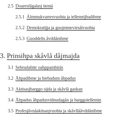
2.5
Doaresfágalasj tiemá
2.5.1
Álmmukvarresvuohta ja iellemrijbadibme
2.5.2
Demokratijja ja guojmmeviesátvuohta
2.5.3
Guoddelis åvddånibme
3.
Prinsihpa skåvlå dåjmajda
3.1
Sebrudahtte oahppambirás
3.2
Åhpadibme ja hiebadum åhpadus
3.3
Aktisasjbarggo sijda ja skåvlå gaskan
3.4
Åhpadus åhpadusvidnudagán ja barggoiellemin
3.5
Profesjåvnåaktisasjvuohta ja skåvllååvddånibme