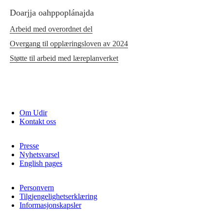
Doarjja oahppoplánajda
Arbeid med overordnet del
Overgang til opplæringsloven av 2024
Støtte til arbeid med læreplanverket
Om Udir
Kontakt oss
Presse
Nyhetsvarsel
English pages
Personvern
Tilgjengelighetserklæring
Informasjonskapsler