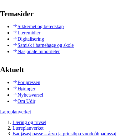
Temasider
Sikkerhet og beredskap
Læremidler
Digitalisering
Samisk i barnehage og skole
Nasjonale minoriteter
Aktuelt
For pressen
Høringer
Nyhetsvarsel
Om Udir
Læreplanverket
Læring og trivsel
Læreplanverket
Badjásasj oasse – árvo ja prinsihpa vuodoåhpadussaj