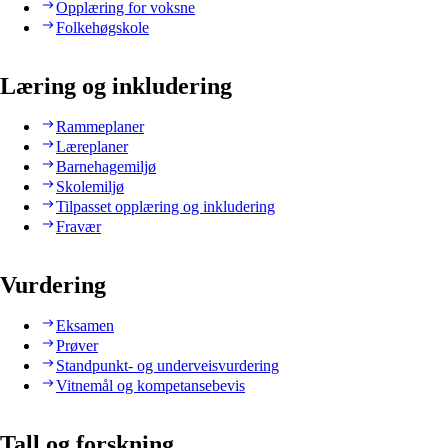
Opplæring for voksne
Folkehøgskole
Læring og inkludering
Rammeplaner
Læreplaner
Barnehagemiljø
Skolemiljø
Tilpasset opplæring og inkludering
Fravær
Vurdering
Eksamen
Prøver
Standpunkt- og underveisvurdering
Vitnemål og kompetansebevis
Tall og forskning