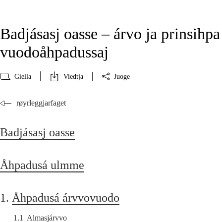
Badjásasj oasse – árvo ja prinsihpa
vuodoåhpadussaj
Giella
Viedtja
Juoge
røyrleggjarfaget
Badjásasj oasse
Åhpadusá ulmme
1.
Åhpadusá árvvovuodo
1.1
Almasjárvvo