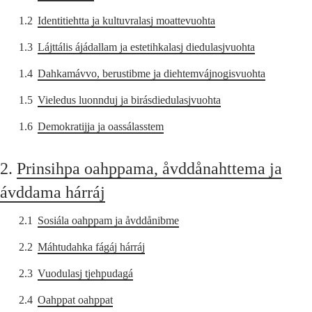
1.2
Identitiehtta ja kultuvralasj moattevuohta
1.3
Lájttális ájádallam ja estetihkalasj diedulasjvuohta
1.4
Dahkamávvo, berustibme ja diehtemvájnogisvuohta
1.5
Vieledus luonnduj ja birásdiedulasjvuohta
1.6
Demokratijja ja oassálasstem
2.
Prinsihpa oahppama, åvddånahttema ja
ávddama hárráj
2.1
Sosiála oahppam ja åvddånibme
2.2
Máhtudahka fágáj hárráj
2.3
Vuodulasj tjehpudagá
2.4
Oahppat oahppat