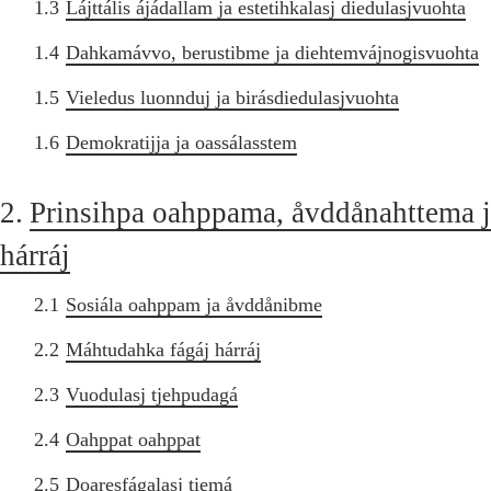
1.3
Lájttális ájádallam ja estetihkalasj diedulasjvuohta
1.4
Dahkamávvo, berustibme ja diehtemvájnogisvuohta
1.5
Vieledus luonnduj ja birásdiedulasjvuohta
1.6
Demokratijja ja oassálasstem
2.
Prinsihpa oahppama, åvddånahttema 
hárráj
2.1
Sosiála oahppam ja åvddånibme
2.2
Máhtudahka fágáj hárráj
2.3
Vuodulasj tjehpudagá
2.4
Oahppat oahppat
2.5
Doaresfágalasj tiemá