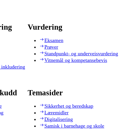
ring
Vurdering
Eksamen
Prøver
Standpunkt- og underveisvurdering
Vitnemål og kompetansebevis
 inkludering
skudd
Temasider
e
Sikkerhet og beredskap
og
Læremidler
Digitalisering
Samisk i barnehage og skole