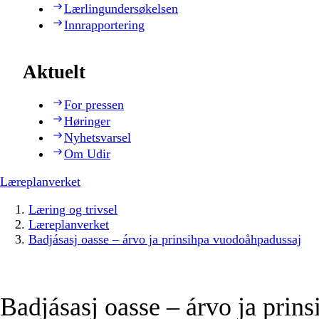
Lærlingundersøkelsen
Innrapportering
Aktuelt
For pressen
Høringer
Nyhetsvarsel
Om Udir
Læreplanverket
Læring og trivsel
Læreplanverket
Badjásasj oasse – árvo ja prinsihpa vuodoåhpadussaj
Badjásasj oasse – árvo ja prins