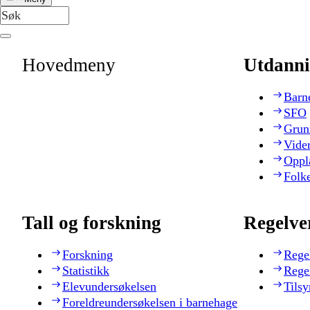
Hovedmeny
Utdanni
Barn
SFO
Grun
Vide
Oppl
Folk
Tall og forskning
Regelve
Forskning
Rege
Statistikk
Rege
Elevundersøkelsen
Tilsy
Foreldreundersøkelsen i barnehage