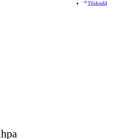
Tilskudd
ihpa