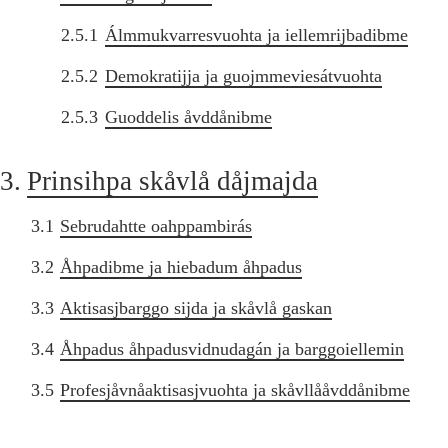
2.5.1
Álmmukvarresvuohta ja iellemrijbadibme
2.5.2
Demokratijja ja guojmmeviesátvuohta
2.5.3
Guoddelis åvddånibme
3.
Prinsihpa skåvlå dåjmajda
3.1
Sebrudahtte oahppambirás
3.2
Åhpadibme ja hiebadum åhpadus
3.3
Aktisasjbarggo sijda ja skåvlå gaskan
3.4
Åhpadus åhpadusvidnudagán ja barggoiellemin
3.5
Profesjåvnåaktisasjvuohta ja skåvllååvddånibme