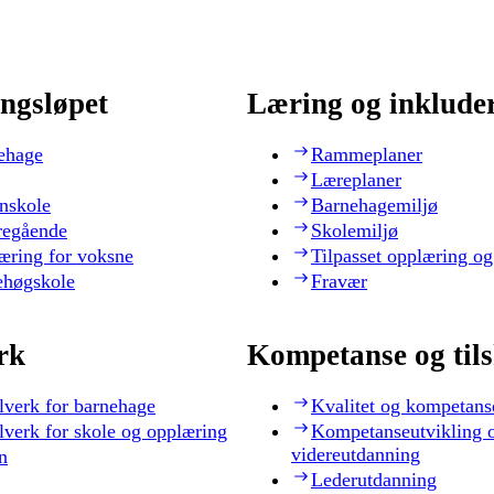
ngsløpet
Læring og inklude
ehage
Rammeplaner
Læreplaner
nskole
Barnehagemiljø
regående
Skolemiljø
æring for voksne
Tilpasset opplæring og
ehøgskole
Fravær
rk
Kompetanse og til
lverk for barnehage
Kvalitet og kompetans
lverk for skole og opplæring
Kompetanseutvikling 
videreutdanning
n
Lederutdanning