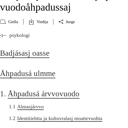
vuodoåhpadussaj
Giella
Viedtja
Juoge
psykologi
Badjásasj oasse
Åhpadusá ulmme
1.
Åhpadusá árvvovuodo
1.1
Almasjárvvo
1.2
Identitiehtta ja kultuvralasj moattevuohta