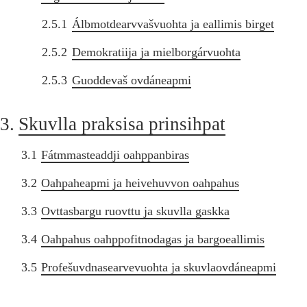
2.5.1
Álbmotdearvvašvuohta ja eallimis birget
2.5.2
Demokratiija ja mielborgárvuohta
2.5.3
Guoddevaš ovdáneapmi
3.
Skuvlla praksisa prinsihpat
3.1
Fátmmasteaddji oahppanbiras
3.2
Oahpaheapmi ja heivehuvvon oahpahus
3.3
Ovttasbargu ruovttu ja skuvlla gaskka
3.4
Oahpahus oahppofitnodagas ja bargoeallimis
3.5
Profešuvdnasearvevuohta ja skuvlaovdáneapmi