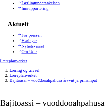
Lærlingundersøkelsen
Innrapportering
Aktuelt
For pressen
Høringer
Nyhetsvarsel
Om Udir
Læreplanverket
Læring og trivsel
Læreplanverket
Bajitoassi – vuođđooahpahusa árvvut ja prinsihpat
Bajitoassi – vuođđooahpahusa 