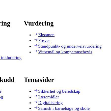
ring
Vurdering
Eksamen
Prøver
Standpunkt- og underveisvurdering
Vitnemål og kompetansebevis
 inkludering
skudd
Temasider
e
Sikkerhet og beredskap
og
Læremidler
Digitalisering
Samisk i barnehage og skole