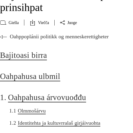
prinsihpat
Giella
Viečča
Juoge
Oahppoplánii politikk og menneskerettigheter
Bajitoasi birra
Oahpahusa ulbmil
1.
Oahpahusa árvovuođđu
1.1
Olmmošárvu
1.2
Identitehta ja kultuvrralaš girjáivuohta