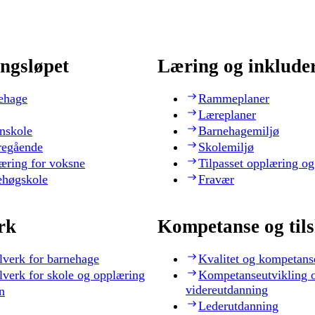
ngsløpet
Læring og inklude
ehage
Rammeplaner
Læreplaner
nskole
Barnehagemiljø
regående
Skolemiljø
æring for voksne
Tilpasset opplæring og
ehøgskole
Fravær
rk
Kompetanse og til
lverk for barnehage
Kvalitet og kompetans
lverk for skole og opplæring
Kompetanseutvikling 
videreutdanning
n
Lederutdanning