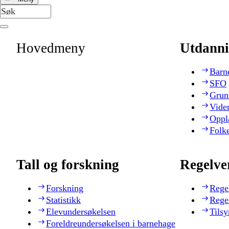
Hovedmeny
Utdanni
Barn
SFO
Grun
Vide
Oppl
Folk
Tall og forskning
Regelve
Forskning
Rege
Statistikk
Rege
Elevundersøkelsen
Tilsy
Foreldreundersøkelsen i barnehage