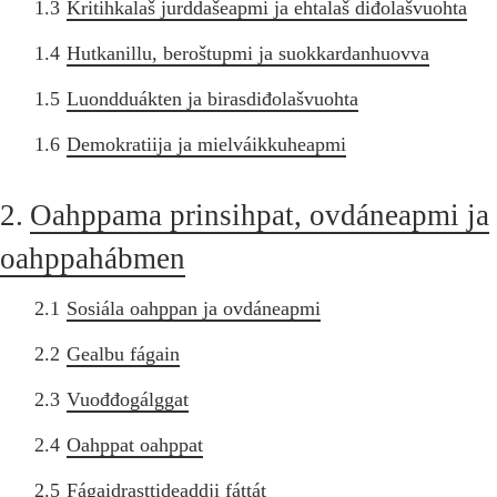
1.3
Kritihkalaš jurddašeapmi ja ehtalaš diđolašvuohta
1.4
Hutkanillu, beroštupmi ja suokkardanhuovva
1.5
Luondduákten ja birasdiđolašvuohta
1.6
Demokratiija ja mielváikkuheapmi
2.
Oahppama prinsihpat, ovdáneapmi ja
oahppahábmen
2.1
Sosiála oahppan ja ovdáneapmi
2.2
Gealbu fágain
2.3
Vuođđogálggat
2.4
Oahppat oahppat
2.5
Fágaidrasttideaddji fáttát