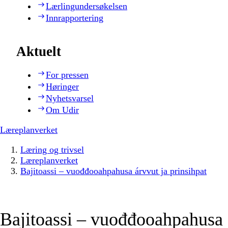
Lærlingundersøkelsen
Innrapportering
Aktuelt
For pressen
Høringer
Nyhetsvarsel
Om Udir
Læreplanverket
Læring og trivsel
Læreplanverket
Bajitoassi – vuođđooahpahusa árvvut ja prinsihpat
Bajitoassi – vuođđooahpahusa 