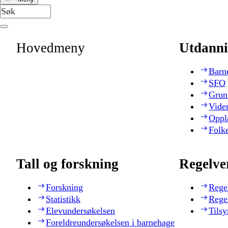
Hovedmeny
Utdanni
Barn
SFO
Grun
Vide
Oppl
Folk
Tall og forskning
Regelve
Forskning
Rege
Statistikk
Rege
Elevundersøkelsen
Tilsy
Foreldreundersøkelsen i barnehage