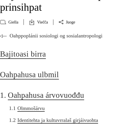
prinsihpat
Giella
Viečča
Juoge
Oahppoplánii sosiologi og sosialantropologi
Bajitoasi birra
Oahpahusa ulbmil
1.
Oahpahusa árvovuođđu
1.1
Olmmošárvu
1.2
Identitehta ja kultuvrralaš girjáivuohta