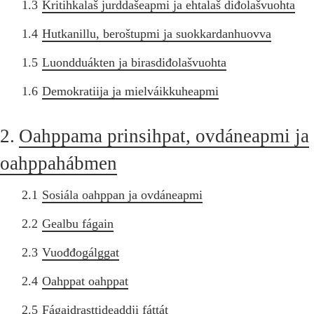
1.3
Kritihkalaš jurddašeapmi ja ehtalaš diđolašvuohta
1.4
Hutkanillu, beroštupmi ja suokkardanhuovva
1.5
Luondduákten ja birasdiđolašvuohta
1.6
Demokratiija ja mielváikkuheapmi
2.
Oahppama prinsihpat, ovdáneapmi ja
oahppahábmen
2.1
Sosiála oahppan ja ovdáneapmi
2.2
Gealbu fágain
2.3
Vuođđogálggat
2.4
Oahppat oahppat
2.5
Fágaidrasttideaddji fáttát