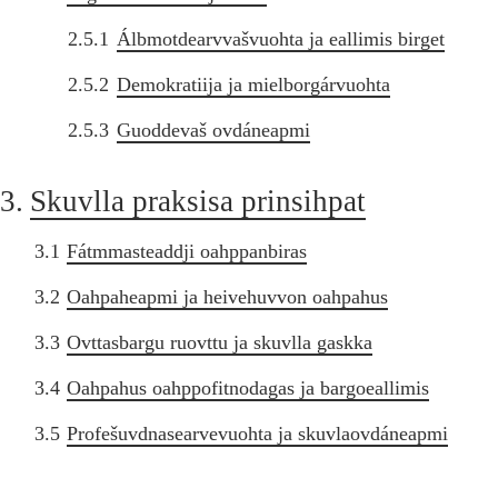
2.5.1
Álbmotdearvvašvuohta ja eallimis birget
2.5.2
Demokratiija ja mielborgárvuohta
2.5.3
Guoddevaš ovdáneapmi
3.
Skuvlla praksisa prinsihpat
3.1
Fátmmasteaddji oahppanbiras
3.2
Oahpaheapmi ja heivehuvvon oahpahus
3.3
Ovttasbargu ruovttu ja skuvlla gaskka
3.4
Oahpahus oahppofitnodagas ja bargoeallimis
3.5
Profešuvdnasearvevuohta ja skuvlaovdáneapmi