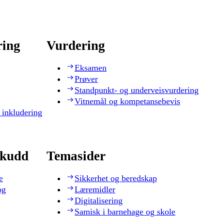
ring
Vurdering
Eksamen
Prøver
Standpunkt- og underveisvurdering
Vitnemål og kompetansebevis
 inkludering
skudd
Temasider
e
Sikkerhet og beredskap
og
Læremidler
Digitalisering
Samisk i barnehage og skole