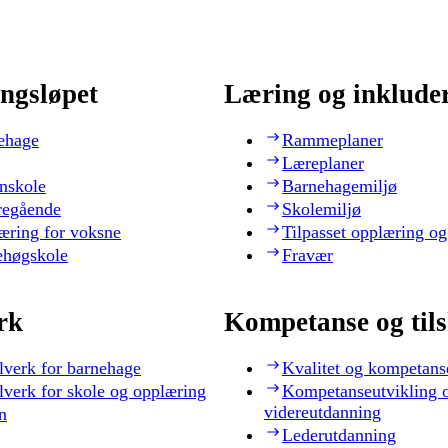
ngsløpet
Læring og inklude
ehage
Rammeplaner
Læreplaner
nskole
Barnehagemiljø
regående
Skolemiljø
æring for voksne
Tilpasset opplæring og
ehøgskole
Fravær
rk
Kompetanse og til
lverk for barnehage
Kvalitet og kompetans
lverk for skole og opplæring
Kompetanseutvikling 
videreutdanning
n
Lederutdanning