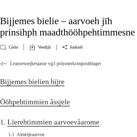
Bijjemes bielie – aarvoeh jïh
prinsihph maadthööhpehtimmesne
Gïele
Veedtjh
Juekieh
Learoesoejkesjasse vg3 polymerkomposittfaget
Bijjemes bielien bïjre
Ööhpehtimmien åssjele
1.
Lïerehtimmien aarvoevåarome
1.1
Almetjeaarvoe