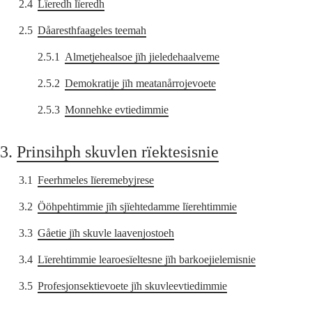
2.4
Lïeredh lïeredh
2.5
Dåaresthfaageles teemah
2.5.1
Almetjehealsoe jïh jieledehaalveme
2.5.2
Demokratije jïh meatanårrojevoete
2.5.3
Monnehke evtiedimmie
3.
Prinsihph skuvlen rïektesisnie
3.1
Feerhmeles lïeremebyjrese
3.2
Ööhpehtimmie jïh sjïehtedamme lïerehtimmie
3.3
Gåetie jïh skuvle laavenjostoeh
3.4
Lïerehtimmie learoesïeltesne jïh barkoejielemisnie
3.5
Profesjonsektievoete jïh skuvleevtiedimmie