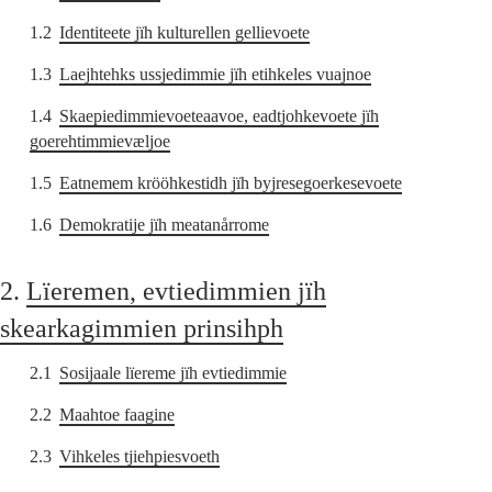
1.2
Identiteete jïh kulturellen gellievoete
1.3
Laejhtehks ussjedimmie jïh etihkeles vuajnoe
1.4
Skaepiedimmievoeteaavoe, eadtjohkevoete jïh
goerehtimmievæljoe
1.5
Eatnemem krööhkestidh jïh byjresegoerkesevoete
1.6
Demokratije jïh meatanårrome
2.
Lïeremen, evtiedimmien jïh
skearkagimmien prinsihph
2.1
Sosijaale lïereme jïh evtiedimmie
2.2
Maahtoe faagine
2.3
Vihkeles tjiehpiesvoeth