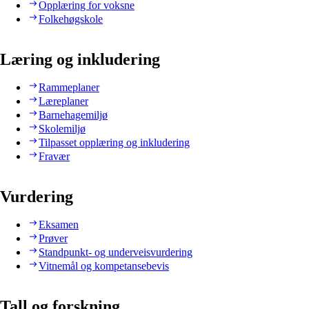
Opplæring for voksne
Folkehøgskole
Læring og inkludering
Rammeplaner
Læreplaner
Barnehagemiljø
Skolemiljø
Tilpasset opplæring og inkludering
Fravær
Vurdering
Eksamen
Prøver
Standpunkt- og underveisvurdering
Vitnemål og kompetansebevis
Tall og forskning