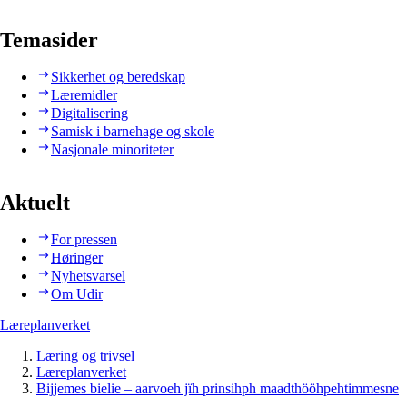
Temasider
Sikkerhet og beredskap
Læremidler
Digitalisering
Samisk i barnehage og skole
Nasjonale minoriteter
Aktuelt
For pressen
Høringer
Nyhetsvarsel
Om Udir
Læreplanverket
Læring og trivsel
Læreplanverket
Bijjemes bielie – aarvoeh jïh prinsihph maadthööhpehtimmesne