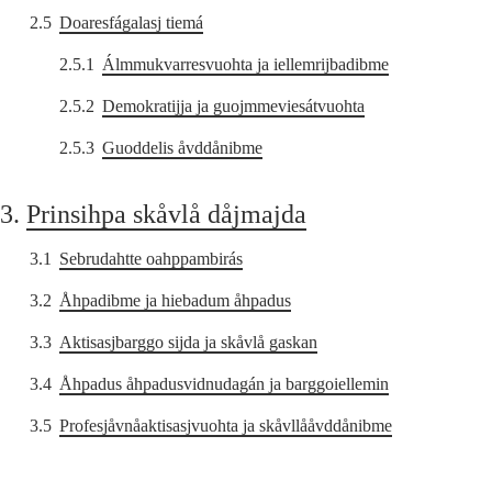
2.5
Doaresfágalasj tiemá
2.5.1
Álmmukvarresvuohta ja iellemrijbadibme
2.5.2
Demokratijja ja guojmmeviesátvuohta
2.5.3
Guoddelis åvddånibme
3.
Prinsihpa skåvlå dåjmajda
3.1
Sebrudahtte oahppambirás
3.2
Åhpadibme ja hiebadum åhpadus
3.3
Aktisasjbarggo sijda ja skåvlå gaskan
3.4
Åhpadus åhpadusvidnudagán ja barggoiellemin
3.5
Profesjåvnåaktisasjvuohta ja skåvllååvddånibme