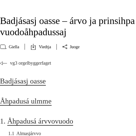
Badjásasj oasse – árvo ja prinsihpa
vuodoåhpadussaj
Giella
Viedtja
Juoge
vg3 orgelbyggerfaget
Badjásasj oasse
Åhpadusá ulmme
1.
Åhpadusá árvvovuodo
1.1
Almasjárvvo