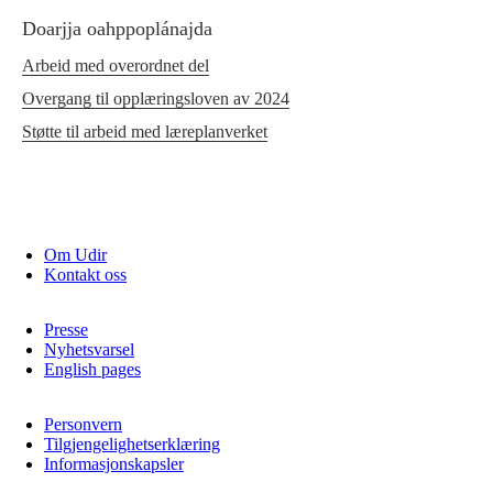
Doarjja oahppoplánajda
Arbeid med overordnet del
Overgang til opplæringsloven av 2024
Støtte til arbeid med læreplanverket
Om Udir
Kontakt oss
Presse
Nyhetsvarsel
English pages
Personvern
Tilgjengelighetserklæring
Informasjonskapsler