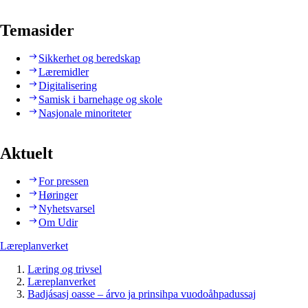
Temasider
Sikkerhet og beredskap
Læremidler
Digitalisering
Samisk i barnehage og skole
Nasjonale minoriteter
Aktuelt
For pressen
Høringer
Nyhetsvarsel
Om Udir
Læreplanverket
Læring og trivsel
Læreplanverket
Badjásasj oasse – árvo ja prinsihpa vuodoåhpadussaj