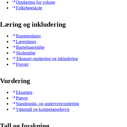
Opplæring for voksne
Folkehøgskole
Læring og inkludering
Rammeplaner
Læreplaner
Barnehagemiljø
Skolemiljø
Tilpasset opplæring og inkludering
Fravær
Vurdering
Eksamen
Prøver
Standpunkt- og underveisvurdering
Vitnemål og kompetansebevis
Tall og forskning