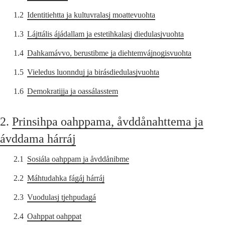
1.2
Identitiehtta ja kultuvralasj moattevuohta
1.3
Lájttális ájádallam ja estetihkalasj diedulasjvuohta
1.4
Dahkamávvo, berustibme ja diehtemvájnogisvuohta
1.5
Vieledus luonnduj ja birásdiedulasjvuohta
1.6
Demokratijja ja oassálasstem
2.
Prinsihpa oahppama, åvddånahttema ja
ávddama hárráj
2.1
Sosiála oahppam ja åvddånibme
2.2
Máhtudahka fágáj hárráj
2.3
Vuodulasj tjehpudagá
2.4
Oahppat oahppat