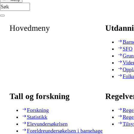
Hovedmeny
Utdanni
Barn
SFO
Grun
Vide
Oppl
Folk
Tall og forskning
Regelve
Forskning
Rege
Statistikk
Rege
Elevundersøkelsen
Tilsy
Foreldreundersøkelsen i barnehage