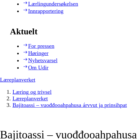
Lærlingundersøkelsen
Innrapportering
Aktuelt
For pressen
Høringer
Nyhetsvarsel
Om Udir
Læreplanverket
Læring og trivsel
Læreplanverket
Bajitoassi – vuođđooahpahusa árvvut ja prinsihpat
Bajitoassi – vuođđooahpahusa 