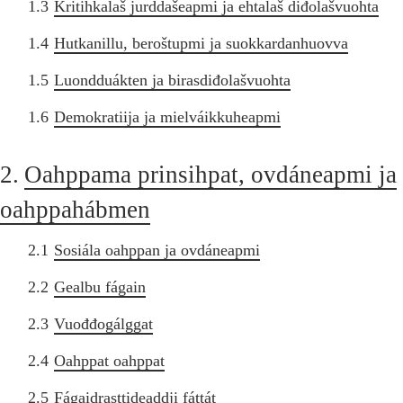
1.3
Kritihkalaš jurddašeapmi ja ehtalaš diđolašvuohta
1.4
Hutkanillu, beroštupmi ja suokkardanhuovva
1.5
Luondduákten ja birasdiđolašvuohta
1.6
Demokratiija ja mielváikkuheapmi
2.
Oahppama prinsihpat, ovdáneapmi ja
oahppahábmen
2.1
Sosiála oahppan ja ovdáneapmi
2.2
Gealbu fágain
2.3
Vuođđogálggat
2.4
Oahppat oahppat
2.5
Fágaidrasttideaddji fáttát