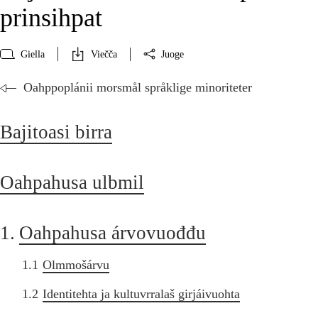
prinsihpat
Giella
Viečča
Juoge
Oahppoplánii morsmål språklige minoriteter
Bajitoasi birra
Oahpahusa ulbmil
1.
Oahpahusa árvovuođđu
1.1
Olmmošárvu
1.2
Identitehta ja kultuvrralaš girjáivuohta