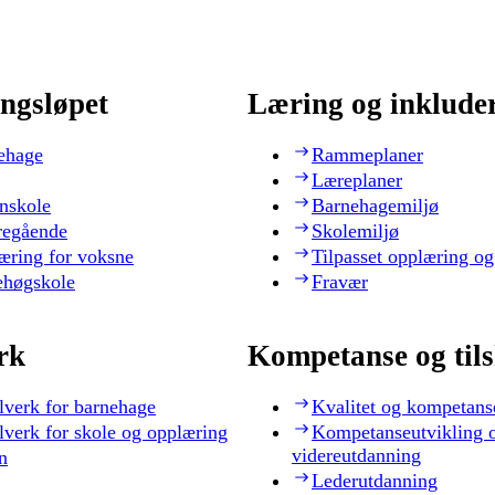
ngsløpet
Læring og inklude
ehage
Rammeplaner
Læreplaner
nskole
Barnehagemiljø
regående
Skolemiljø
æring for voksne
Tilpasset opplæring og
ehøgskole
Fravær
rk
Kompetanse og til
lverk for barnehage
Kvalitet og kompetans
lverk for skole og opplæring
Kompetanseutvikling 
videreutdanning
n
Lederutdanning