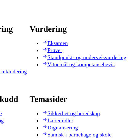
ring
Vurdering
Eksamen
Prøver
Standpunkt- og underveisvurdering
Vitnemål og kompetansebevis
 inkludering
skudd
Temasider
e
Sikkerhet og beredskap
og
Læremidler
Digitalisering
Samisk i barnehage og skole