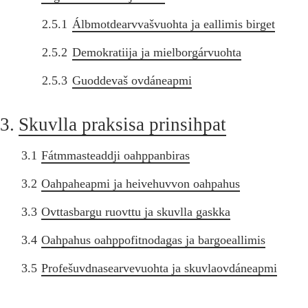
2.5.1
Álbmotdearvvašvuohta ja eallimis birget
2.5.2
Demokratiija ja mielborgárvuohta
2.5.3
Guoddevaš ovdáneapmi
3.
Skuvlla praksisa prinsihpat
3.1
Fátmmasteaddji oahppanbiras
3.2
Oahpaheapmi ja heivehuvvon oahpahus
3.3
Ovttasbargu ruovttu ja skuvlla gaskka
3.4
Oahpahus oahppofitnodagas ja bargoeallimis
3.5
Profešuvdnasearvevuohta ja skuvlaovdáneapmi