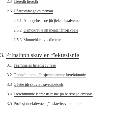
2.4
Lïeredh lïeredh
2.5
Dåaresthfaageles teemah
2.5.1
Almetjehealsoe jïh jieledehaalveme
2.5.2
Demokratije jïh meatanårrojevoete
2.5.3
Monnehke evtiedimmie
3.
Prinsihph skuvlen rïektesisnie
3.1
Feerhmeles lïeremebyjrese
3.2
Ööhpehtimmie jïh sjïehtedamme lïerehtimmie
3.3
Gåetie jïh skuvle laavenjostoeh
3.4
Lïerehtimmie learoesïeltesne jïh barkoejielemisnie
3.5
Profesjonsektievoete jïh skuvleevtiedimmie