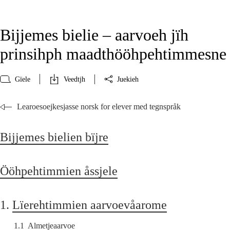
Bijjemes bielie – aarvoeh jïh
prinsihph maadthööhpehtimmesne
Gïele
Veedtjh
Juekieh
Learoesoejkesjasse norsk for elever med tegnspråk
Bijjemes bielien bïjre
Ööhpehtimmien åssjele
1.
Lïerehtimmien aarvoevåarome
1.1
Almetjeaarvoe