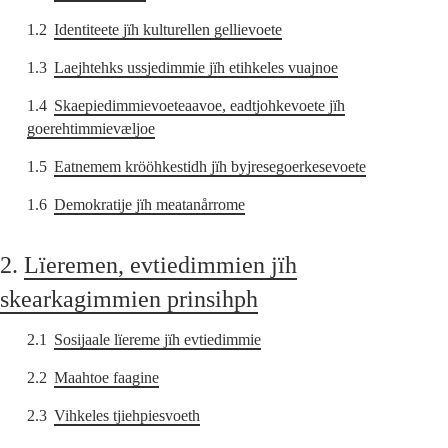
1.2
Identiteete jïh kulturellen gellievoete
1.3
Laejhtehks ussjedimmie jïh etihkeles vuajnoe
1.4
Skaepiedimmievoeteaavoe, eadtjohkevoete jïh
goerehtimmievæljoe
1.5
Eatnemem krööhkestidh jïh byjresegoerkesevoete
1.6
Demokratije jïh meatanårrome
2.
Lïeremen, evtiedimmien jïh
skearkagimmien prinsihph
2.1
Sosijaale lïereme jïh evtiedimmie
2.2
Maahtoe faagine
2.3
Vihkeles tjiehpiesvoeth