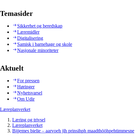
Temasider
Sikkerhet og beredskap
Læremidler
Digitalisering
Samisk i barnehage og skole
Nasjonale minoriteter
Aktuelt
For pressen
Høringer
Nyhetsvarsel
Om Udir
Læreplanverket
Læring og trivsel
Læreplanverket
Bijjemes bielie – aarvoeh jïh prinsihph maadthööhpehtimmesne