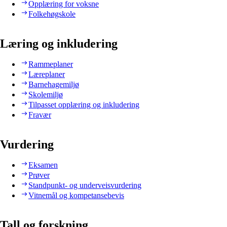
Opplæring for voksne
Folkehøgskole
Læring og inkludering
Rammeplaner
Læreplaner
Barnehagemiljø
Skolemiljø
Tilpasset opplæring og inkludering
Fravær
Vurdering
Eksamen
Prøver
Standpunkt- og underveisvurdering
Vitnemål og kompetansebevis
Tall og forskning