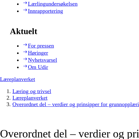
Lærlingundersøkelsen
Innrapportering
Aktuelt
For pressen
Høringer
Nyhetsvarsel
Om Udir
Læreplanverket
Læring og trivsel
Læreplanverket
Overordnet del – verdier og prinsipper for grunnopplær
Overordnet del – verdier og pr