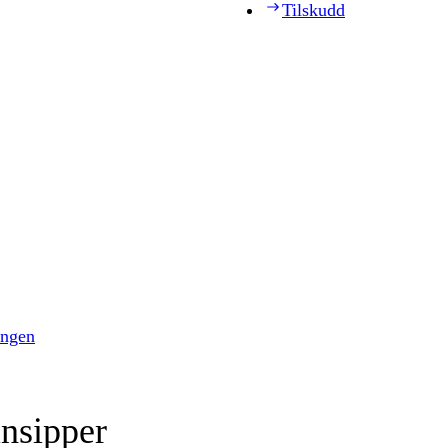
Tilskudd
ingen
insipper