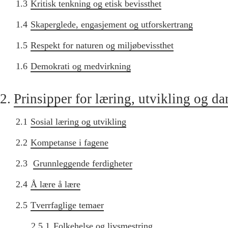
1.3
Kritisk tenkning og etisk bevissthet
1.4
Skaperglede, engasjement og utforskertrang
1.5
Respekt for naturen og miljøbevissthet
1.6
Demokrati og medvirkning
2.
Prinsipper for læring, utvikling og d
2.1
Sosial læring og utvikling
2.2
Kompetanse i fagene
2.3
Grunnleggende ferdigheter
2.4
Å lære å lære
2.5
Tverrfaglige temaer
2.5.1
Folkehelse og livsmestring