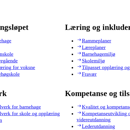
ngsløpet
Læring og inklude
ehage
Rammeplaner
Læreplaner
nskole
Barnehagemiljø
regående
Skolemiljø
æring for voksne
Tilpasset opplæring og
ehøgskole
Fravær
rk
Kompetanse og til
lverk for barnehage
Kvalitet og kompetans
lverk for skole og opplæring
Kompetanseutvikling 
videreutdanning
n
Lederutdanning