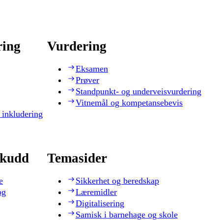
ring
Vurdering
Eksamen
Prøver
Standpunkt- og underveisvurdering
Vitnemål og kompetansebevis
 inkludering
skudd
Temasider
e
Sikkerhet og beredskap
og
Læremidler
Digitalisering
Samisk i barnehage og skole