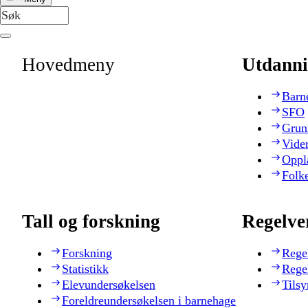
Hovedmeny
Utdanni
Barn
SFO
Grun
Vide
Oppl
Folk
Tall og forskning
Regelve
Forskning
Rege
Statistikk
Rege
Elevundersøkelsen
Tilsy
Foreldreundersøkelsen i barnehage