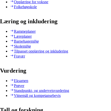
Opplæring for voksne
Folkehøgskole
Læring og inkludering
Rammeplaner
Læreplaner
Barnehagemiljø
Skolemiljø
Tilpasset opplæring og inkludering
Fravær
Vurdering
Eksamen
Prøver
Standpunkt- og underveisvurdering
Vitnemål og kompetansebevis
Tall og forskning