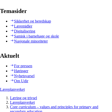
Temasider
Sikkerhet og beredskap
Læremidler
Digitalisering
Samisk i barnehage og skole
Nasjonale minoriteter
Aktuelt
For pressen
Høringer
Nyhetsvarsel
Om Udir
Læreplanverket
Læring og trivsel
Læreplanverket
Core curriculum – values and principles for primary and
secondary education