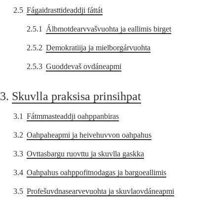
2.5
Fágaidrasttideaddji fáttát
2.5.1
Álbmotdearvvašvuohta ja eallimis birget
2.5.2
Demokratiija ja mielborgárvuohta
2.5.3
Guoddevaš ovdáneapmi
3.
Skuvlla praksisa prinsihpat
3.1
Fátmmasteaddji oahppanbiras
3.2
Oahpaheapmi ja heivehuvvon oahpahus
3.3
Ovttasbargu ruovttu ja skuvlla gaskka
3.4
Oahpahus oahppofitnodagas ja bargoeallimis
3.5
Profešuvdnasearvevuohta ja skuvlaovdáneapmi