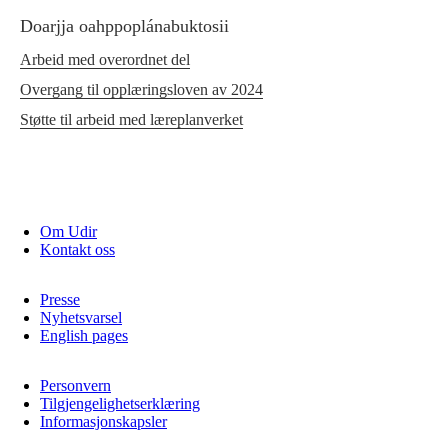
Doarjja oahppoplánabuktosii
Arbeid med overordnet del
Overgang til opplæringsloven av 2024
Støtte til arbeid med læreplanverket
Om Udir
Kontakt oss
Presse
Nyhetsvarsel
English pages
Personvern
Tilgjengelighetserklæring
Informasjonskapsler