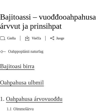
Bajitoassi – vuođđooahpahusa
árvvut ja prinsihpat
Giella
Viečča
Juoge
Oahppoplánii naturfag
Bajitoasi birra
Oahpahusa ulbmil
1.
Oahpahusa árvovuođđu
1.1
Olmmošárvu