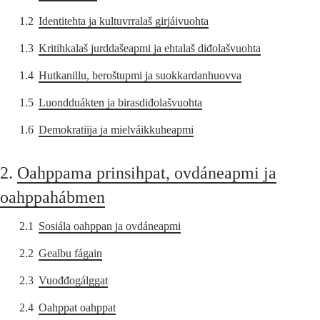
1.2
Identitehta ja kultuvrralaš girjáivuohta
1.3
Kritihkalaš jurddašeapmi ja ehtalaš diđolašvuohta
1.4
Hutkanillu, beroštupmi ja suokkardanhuovva
1.5
Luondduákten ja birasdiđolašvuohta
1.6
Demokratiija ja mielváikkuheapmi
2.
Oahppama prinsihpat, ovdáneapmi ja
oahppahábmen
2.1
Sosiála oahppan ja ovdáneapmi
2.2
Gealbu fágain
2.3
Vuođđogálggat
2.4
Oahppat oahppat