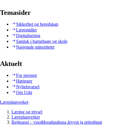
Temasider
Sikkerhet og beredskap
Læremidler
Digitalisering
Samisk i barnehage og skole
Nasjonale minoriteter
Aktuelt
For pressen
Høringer
Nyhetsvarsel
Om Udir
Læreplanverket
Læring og trivsel
Læreplanverket
Bajitoassi – vuođđooahpahusa árvvut ja prinsihpat