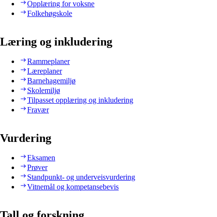
Opplæring for voksne
Folkehøgskole
Læring og inkludering
Rammeplaner
Læreplaner
Barnehagemiljø
Skolemiljø
Tilpasset opplæring og inkludering
Fravær
Vurdering
Eksamen
Prøver
Standpunkt- og underveisvurdering
Vitnemål og kompetansebevis
Tall og forskning